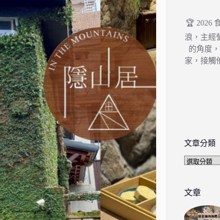
🏆 202
浪，主經
的角度
家，接觸
文章分類
文
章
分
類
文章