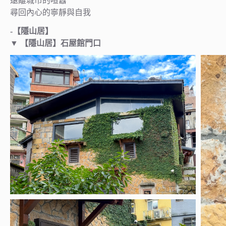
遠離城市的喧囂
尋回內心的寧靜與自我
-【隱山居】
▼
【隱山居】
石屋館門口