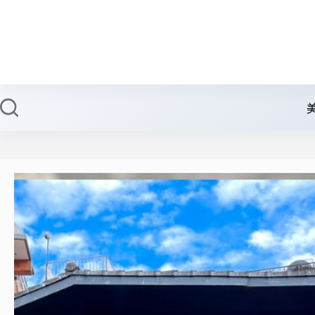
跳
至
主
要
內
容