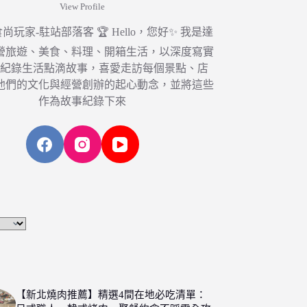
View Profile
6 食尚玩家-駐站部落客 🏆 Hello，您好✨ 我是達
營旅遊、美食、料理、開箱生活，以深度寫實
，紀錄生活點滴故事，喜愛走訪每個景點、店
他們的文化與經營創辦的起心動念，並將這些
作為故事紀錄下來
【新北燒肉推薦】精選4間在地必吃清單：