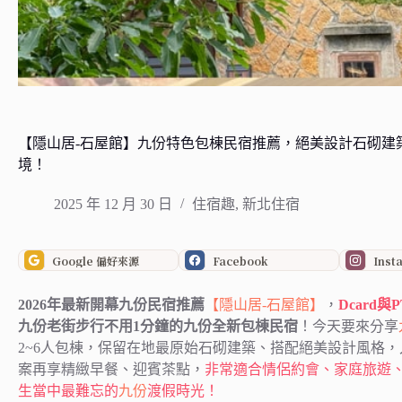
【隱山居-石屋館】九份特色包棟民宿推薦，絕美設計石砌建
境！
2025 年 12 月 30 日
住宿趣
,
新北住宿
Google 偏好來源
Facebook
Inst
2026年最新開幕九份民宿推薦
【隱山居-石屋館】
，
Dcard
九份老街步行不用1分鐘的九份全新包棟民宿
！今天要來分享
2~6人包棟，保留在地最原始石砌建築、搭配絕美設計風格
案再享精緻早餐、迎賓茶點，
非常適合情侶約會、家庭旅遊
生當中最難忘的
九份
渡假時光！