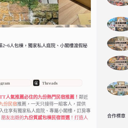
築2~6人包棟，獨家私人庭院、小閣樓渡假秘
agram
Threads
與PTT人氣推薦必住的九份熱門民宿推薦！
鄰近
九份民宿
推薦，一天只接待一組客人，提供
，入住享有獨家私人庭院、專屬小閣樓，訂房專
合作標章
、朋友出遊的
九份質感包棟民宿首選
！打造人