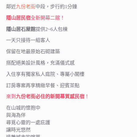
鄰近
九份老街
中段，步行約1分鐘
隱山居民宿
全新開幕二館！
隱山居石屋館
提供2~6人包棟
一天只接待一組客人
保留在地最原始石砌建築
搭配絕美設計風格，充滿儀式感
入住享有獨家私人庭院、專屬小閣樓
訂房專案再享精緻早餐、迎賓茶點
來到
九份老街必住的新開幕質感民宿
！
在山城的懷抱中
與海為伴
尋覓心靈的一處庇護
讓時光悠然