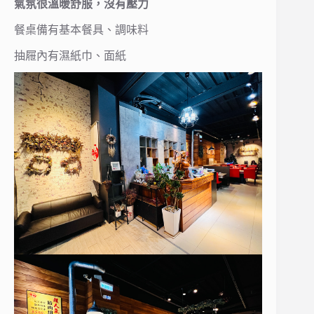
氣氛很溫暖舒服，沒有壓力
餐桌備有基本餐具、調味料
抽屜內有濕紙巾、面紙