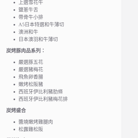
上選雪花牛
鹽蔥牛舌
帶骨牛小排
A5日本特選和牛薄切
澳洲和牛
日本澳羽和牛薄切
炭烤豚肉品系列：
嚴選豚五花
嚴選豬梅花
飛魚卵香腸
嫩烤松阪豬
西班牙伊比利豬肋條
西班牙伊比利豬梅花排
炭烤盛合
醬燒嫩烤雞腿肉
松露雞松阪