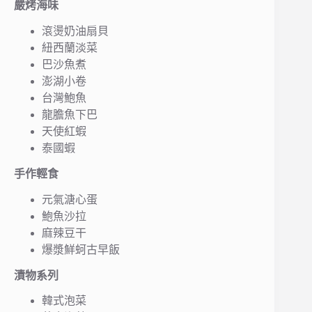
嚴烤海味
滾燙奶油扇貝
紐西蘭淡菜
巴沙魚煮
澎湖小卷
台灣鮑魚
龍膽魚下巴
天使紅蝦
泰國蝦
手作輕食
元氣溏心蛋
鮑魚沙拉
麻辣豆干
爆漿鮮蚵古早飯
漬物系列
韓式泡菜