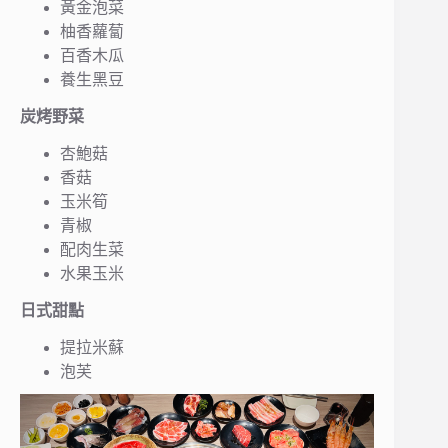
黃金泡菜
柚香蘿蔔
百香木瓜
養生黑豆
炭烤野菜
杏鮑菇
香菇
玉米筍
青椒
配肉生菜
水果玉米
日式甜點
提拉米蘇
泡芙