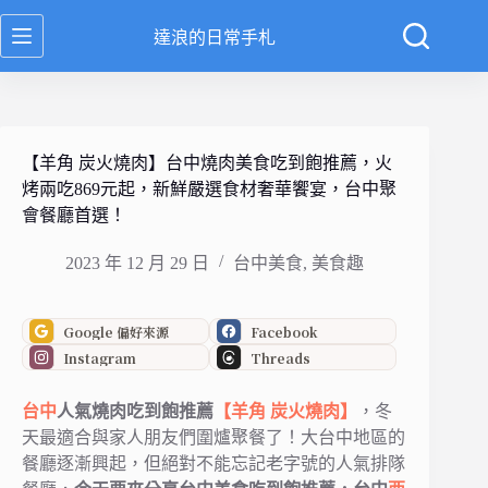
跳
達浪的日常手札
至
主
要
內
容
【羊角 炭火燒肉】台中燒肉美食吃到飽推薦，火
烤兩吃869元起，新鮮嚴選食材奢華饗宴，台中聚
會餐廳首選！
2023 年 12 月 29 日
台中美食
,
美食趣
Google 偏好來源
Facebook
Instagram
Threads
台中
人氣燒肉吃到飽推薦
【羊角 炭火燒肉】
，冬
天最適合與家人朋友們圍爐聚餐了！大台中地區的
餐廳逐漸興起，但絕對不能忘記老字號的人氣排隊