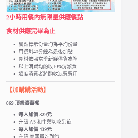
2小時用餐內無限量供應餐點
食材供應完畢為止
餐點標示份量均為平均份量
用餐剩40分鐘為最後加點
食材依照當季新鮮供貨為準
以上消費均酌收10%清潔費
過度消費者將酌收浪費費用
【加購購活動】
869 頂級豪華餐
每人加價 329元
升級 A5 和牛薄切吃到飽
每人加價 439元
升級 泰國蝦吃到飽