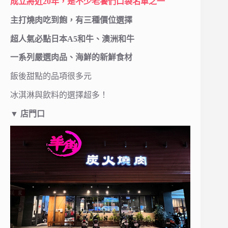
成立將近20年，是不少老饕們口袋名單之一
主打燒肉吃到飽，有三種價位選擇
超人氣必點日本A5和牛、澳洲和牛
一系列嚴選肉品、海鮮的新鮮食材
飯後甜點的品項很多元
冰淇淋與飲料的選擇超多！
▼ 店門口