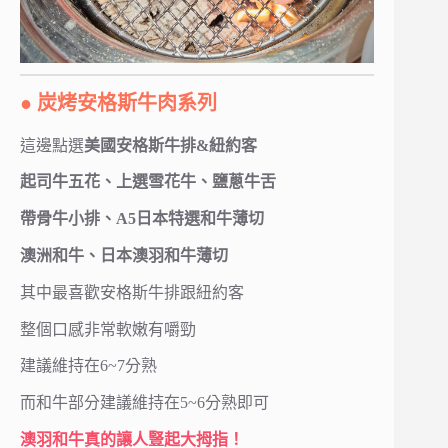
● 炭烤安格斯牛肉系列
這邊點選
美國安格斯牛排&紐約客
起司牛五花、上選雪花牛、鹽蔥牛舌
帶骨牛小排、A5日本特選和牛薄切
澳洲和牛、日本澳羽和牛薄切
其中最喜歡安格斯牛排跟紐約客
整個口感非常軟嫩有嚼勁
建議維持在6~7分熟
而和牛部分建議維持在5~6分熟即可
澳羽和牛真的讓人豎起大拇指！