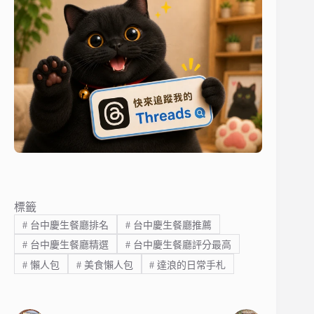
標籤
#
台中慶生餐廳排名
#
台中慶生餐廳推薦
#
台中慶生餐廳精選
#
台中慶生餐廳評分最高
#
懶人包
#
美食懶人包
#
達浪的日常手札