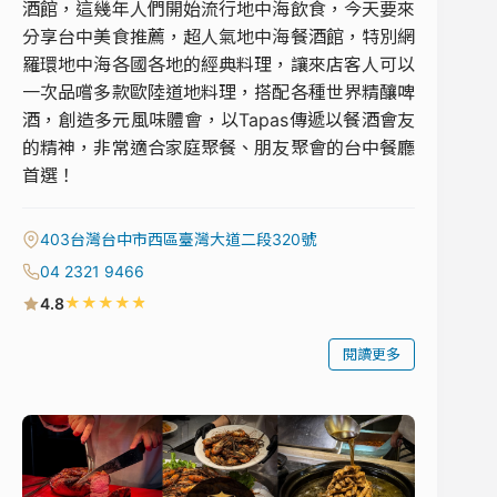
酒館，這幾年人們開始流行地中海飲食，今天要來
分享台中美食推薦，超人氣地中海餐酒館，特別網
羅環地中海各國各地的經典料理，讓來店客人可以
一次品嚐多款歐陸道地料理，搭配各種世界精釀啤
酒，創造多元風味體會，以Tapas傳遞以餐酒會友
的精神，非常適合家庭聚餐、朋友聚會的台中餐廳
首選！
403台灣台中市西區臺灣大道二段320號
04 2321 9466
★
★
★
★
★
4.8
閱讀更多