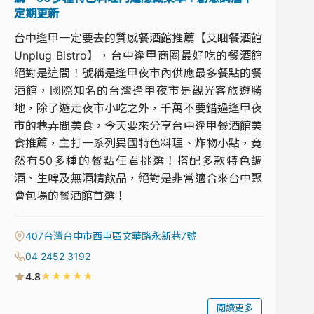
定期更新
台中逢甲一定要去的質感餐酒館推薦【艾睏餐酒館
Unplug Bistro】，台中逢甲商圈最好吃的餐酒館
絕對是這間！號稱是逢甲夜市內供應最多餐點的餐
酒館，國際知名的台灣逢甲夜市是觀光客旅遊勝
地，除了遊走夜市小吃之外，千萬不要錯過逢甲夜
市的巷弄間美食，今天要來分享台中逢甲餐酒館美
食推薦，主打一系列異國特色料理、炸物小點，竟
然有50多種的餐點任君挑選！搭配多款特色調
酒、生啤及無酒精飲品，絕對是非常適合來台中聚
會包場的餐酒館首選！
407台灣台中市西屯區文華路永新巷7號
04 2452 3192
★
★
★
★
★
4.8
閱讀更多