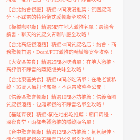
【台北約會餐廳】精選22間浪漫推薦：氛圍感滿
分、不踩雷的特色儀式感餐廳全攻略！
【板橋咖啡廳】精選5間在地人激推名單：最適合
讀書、聊天的質感文青咖啡廳全攻略！
【台北高級餐酒館】精選30間質感名店：約會、商
務聚餐首選，Dcard/PTT激推的精緻饗宴全攻略！
【大安區美食】精選25間必吃清單：在地人激推、
高評價不踩雷的隱藏版美味全攻略！
【台北東區美食】精選14間必吃清單：在地老饕私
藏、IG高人氣打卡餐廳，不踩雷攻略全公開！
【信義區聚會餐廳】精選10間必訪推薦：信義商圈
質感餐酒館、包廂聚餐的不踩雷名單全攻略！
【基隆宵夜】精選3間在地必吃推薦：廟口周邊、
深夜食堂，雨都老饕激推的隱藏版名單！
【台中聚會餐廳】精選12間必訪推薦：氣氛絕佳、
適合團體聚餐的不踩雷口袋名單全攻略！