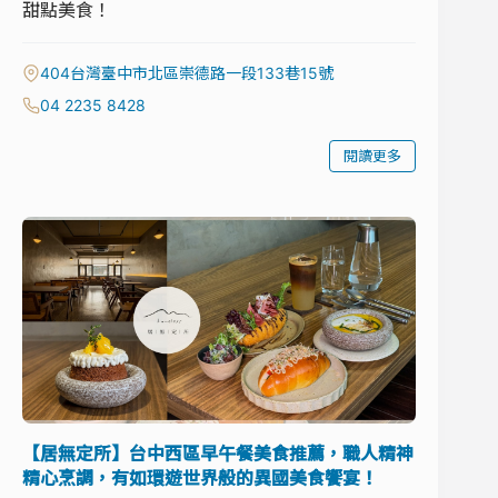
甜點美食！
404台灣臺中市北區崇德路一段133巷15號
04 2235 8428
閱讀更多
【居無定所】台中西區早午餐美食推薦，職人精神
精心烹調，有如環遊世界般的異國美食饗宴！