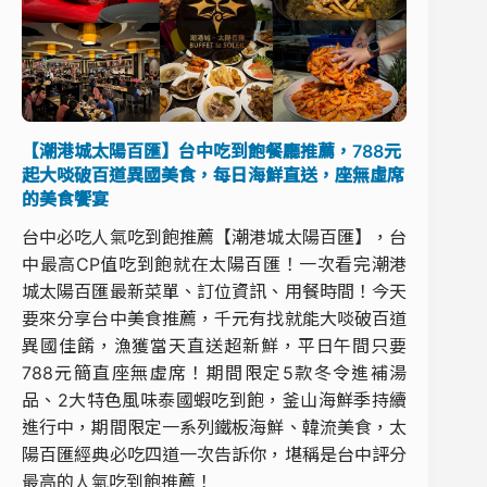
【潮港城太陽百匯】台中吃到飽餐廳推薦，788元
起大啖破百道異國美食，每日海鮮直送，座無虛席
的美食饗宴
台中必吃人氣吃到飽推薦【潮港城太陽百匯】，台
中最高CP值吃到飽就在太陽百匯！一次看完潮港
城太陽百匯最新菜單、訂位資訊、用餐時間！今天
要來分享台中美食推薦，千元有找就能大啖破百道
異國佳餚，漁獲當天直送超新鮮，平日午間只要
788元簡直座無虛席！期間限定5款冬令進補湯
品、2大特色風味泰國蝦吃到飽，釜山海鮮季持續
進行中，期間限定一系列鐵板海鮮、韓流美食，太
陽百匯經典必吃四道一次告訴你，堪稱是台中評分
最高的人氣吃到飽推薦！