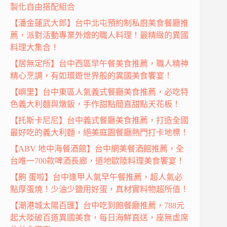
製化自由搭配組合
【潘金蓮武大郎】台中北屯預約制私廚美食餐廳推
薦，派對活動專業外燴的職人料理！最精緻的異國
料理大集合！
【居無定所】台中西區早午餐美食推薦，職人精神
精心烹調，有如環遊世界般的異國美食饗宴！
【嶼里】台中東區人氣義式餐廳美食推薦，必吃特
色義大利麵與燉飯，手作甜點簡直甜點天花板！
【托斯卡尼尼】台中義式餐廳美食推薦，打造全國
最好吃的義大利麵，絕美庭園餐廳熱門打卡地標！
【ABV 地中海餐酒館】台中網美餐酒館推薦，全
台唯一700款啤酒長廊，道地歐陸料理美食饗宴！
【齁 蛋啦】台中逢甲人氣早午餐推薦，超人氣必
點厚蛋燒！少油少鹽用好蛋，真材實料物超所值！
【潮港城太陽百匯】台中吃到飽餐廳推薦，788元
起大啖破百道異國美食，每日海鮮直送，座無虛席