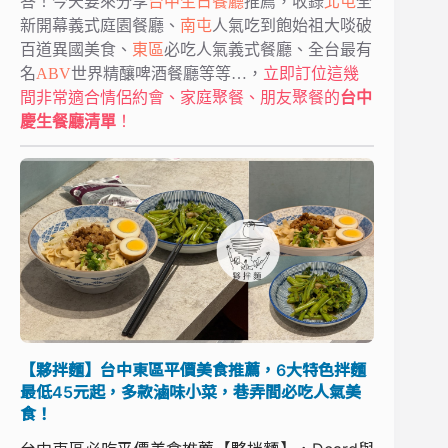
答！今天要來分享
台中生日餐廳
推薦，收錄
北屯
全
新開幕義式庭園餐廳、
南屯
人氣吃到飽始祖大啖破
百道異國美食、
東區
必吃人氣義式餐廳、全台最有
名
ABV
世界精釀啤酒餐廳等等…，
立即訂位這幾
間非常適合情侶約會、家庭聚餐、朋友聚餐的
台中
慶生餐廳清單
！
【夥拌麵】台中東區平價美食推薦，6大特色拌麵
最低45元起，多款滷味小菜，巷弄間必吃人氣美
食！