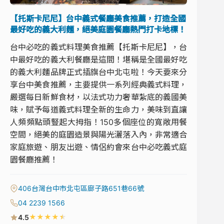
【托斯卡尼尼】台中義式餐廳美食推薦，打造全國
最好吃的義大利麵，絕美庭園餐廳熱門打卡地標！
台中必吃的義式料理美食推薦【托斯卡尼尼】，台
中最好吃的義大利餐廳是這間！堪稱是全國最好吃
的義大利麵品牌正式插旗台中北屯啦！今天要來分
享台中美食推薦，主要提供一系列經典義式料理，
嚴選每日新鮮食材，以法式功力奢華紮底的義國美
味，賦予每道義式料理全新的生命力，美味到直讓
人頻頻點頭豎起大拇指！150多個座位的寬敞用餐
空間，絕美的庭園造景與陽光灑落入內，非常適合
家庭旅遊、朋友出遊、情侶約會來台中必吃義式庭
園餐廳推薦！
406台灣台中市北屯區廍子路651巷66號
04 2239 1566
★
★
★
★
★
4.5