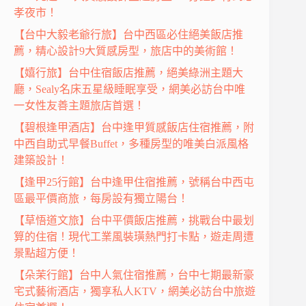
孝夜市！
【台中大毅老爺行旅】台中西區必住絕美飯店推
薦，精心設計9大質感房型，旅店中的美術館！
【嬉行旅】台中住宿飯店推薦，絕美綠洲主題大
廳，Sealy名床五星級睡眠享受，網美必訪台中唯
一女性友善主題旅店首選！
【碧根逢甲酒店】台中逢甲質感飯店住宿推薦，附
中西自助式早餐Buffet，多種房型的唯美白派風格
建築設計！
【逢甲25行館】台中逢甲住宿推薦，號稱台中西屯
區最平價商旅，每房設有獨立陽台！
【草悟道文旅】台中平價飯店推薦，挑戰台中最划
算的住宿！現代工業風裝璜熱門打卡點，遊走周遭
景點超方便！
【朵茉行館】台中人氣住宿推薦，台中七期最新豪
宅式藝術酒店，獨享私人KTV，網美必訪台中旅遊