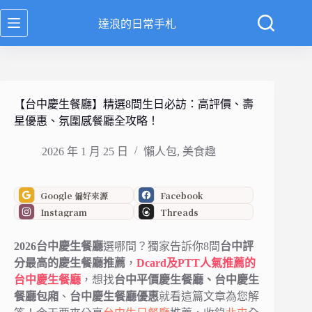
跳
達浪的日常手札
至
主
要
內
容
【台中慶生餐廳】精選8間生日必訪：高評價、壽
星優惠、氛圍感餐廳全攻略！
2026 年 1 月 25 日
懶人包
,
美食趣
Google 偏好來源
Facebook
Instagram
Threads
2026台中慶生餐廳
選哪間？獨家告訴你8間
台中評
分最高的慶生餐廳推薦
，
Dcard及PTT人氣推薦的
台中慶生餐廳
，想找
台中平價慶生餐廳、台中慶生
餐廳
包廂
、
台中慶生餐廳優惠
就看這篇文章為您解