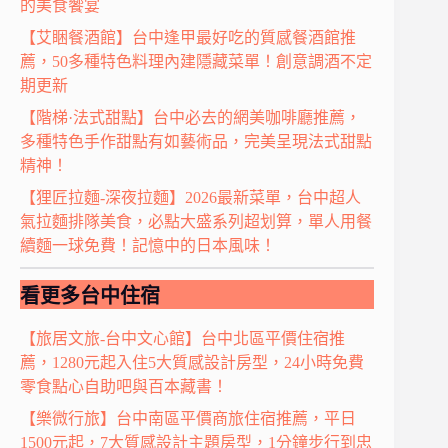
的美食饗宴
【艾睏餐酒館】台中逢甲最好吃的質感餐酒館推
薦，50多種特色料理內建隱藏菜單！創意調酒不定
期更新
【階梯·法式甜點】台中必去的網美咖啡廳推薦，
多種特色手作甜點有如藝術品，完美呈現法式甜點
精神！
【狸匠拉麵-深夜拉麵】2026最新菜單，台中超人
氣拉麵排隊美食，必點大盛系列超划算，單人用餐
續麵一球免費！記憶中的日本風味！
看更多台中住宿
【旅居文旅-台中文心館】台中北區平價住宿推
薦，1280元起入住5大質感設計房型，24小時免費
零食點心自助吧與百本藏書！
【樂微行旅】台中南區平價商旅住宿推薦，平日
1500元起，7大質感設計主題房型，1分鐘步行到忠