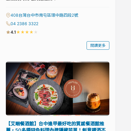
408台灣台中市南屯區環中路四段2號
04 2386 3322
★
★
★
★
★
4.1
閱讀更多
【艾睏餐酒館】台中逢甲最好吃的質感餐酒館推
薦，50多種特色料理內建隱藏菜單！創意調酒不