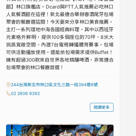
館】林口旗艦店，Dcard與PTT人氣推薦必吃林口
人氣餐酒館在這裡！新北最適合舉辦春酒尾牙包場
聚會的餐廳選這間！今天要來分享林口美食推薦，
主打一系列環地中海各國經典料理，其中以西班牙
元素格外鮮明，提供100多個座位的70坪、8米大
挑高寬敞空間、內建7台電視轉播體育賽事，包場
可供活動播放使用，還能依包場需求提供Buffet！
擁有超過300款來自世界各地精釀啤酒，非常適合
包場聚會的林口餐廳首選！
244台灣新北市林口區文化三路一段394巷9號
02 2606 9392
閱讀更多