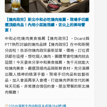
【燒肉政宗】新北中和必吃燒肉推薦，現場手切嚴
選頂級肉品！內用小菜無限續，舌尖上的美味饗
宴！
中和必吃燒肉美食推薦【燒肉政宗】，Dcard與
PTT熱烈討論的燒肉品牌【燒肉政宗】在中和新開
分店啦！告訴你燒肉政宗最新菜單、價格、訂位資
訊都在這裡，想吃個人燒肉、團體聚會吃燒肉就去
這間！今天要來分享中和美食推薦，免千元就能大
啖燒肉美食，嚴選頂級肉品與新鮮食材，充分演繹
出職人精神的精湛手藝，現場手切肉品有如藝術
品，加入會員再享入會禮，打造燒肉界新世代的美
味天花板，非常適合情侶約會、朋友聚餐的新北燒
肉餐廳！
235台灣新北市中和區永貞路284號1樓