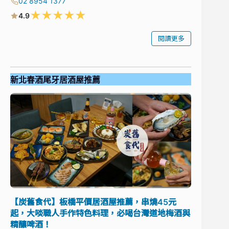
02 8954 1377
★
★
★
★
★
4.9
閱讀更多
新北春酒尾牙居酒屋推薦
【炭舊食代】板橋平價居酒屋推薦，串燒45元
起，大啖職人手作特色料理，必喝台灣道地梅酒與
精釀啤酒！