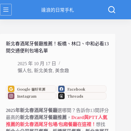
跳
達浪的日常手札
至
主
要
內
容
新北春酒尾牙餐廳推薦！板橋、林口、中和必看13
間交通便利包場名單
2025 年 10 月 17 日
懶人包
,
新北美食
,
美食趣
Google 偏好來源
Facebook
Instagram
Threads
2025年新北春酒尾牙餐廳
選哪間？告訴你13間評分
最高的
新北春酒尾牙餐廳推薦
，
Dcard與PTT人氣
推薦的新北春酒尾牙包場/包廂餐廳在這裡！
想找