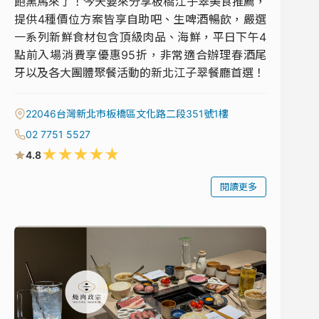
飽黑馬來了！今天要來分享板橋江子翠美食推薦，
提供4種價位方案皆享自助吧、生啤酒暢飲，嚴選
一系列新鮮食材包含頂級肉品、海鮮，平日下午4
點前入場消費享優惠95折，非常適合辦理春酒尾
牙以及各大團體聚餐活動的新北江子翠餐廳首選！
22046台灣新北市板橋區文化路二段351號1樓
02 7751 5527
★
★
★
★
★
4.8
閱讀更多