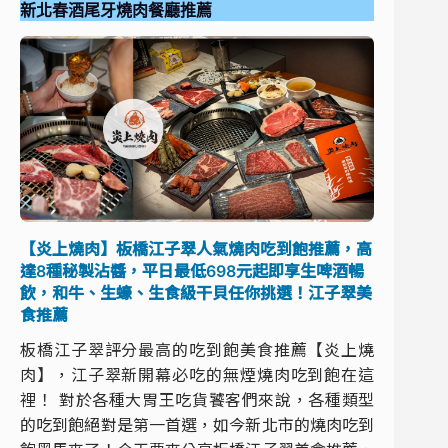
新北春酒尾牙燒肉餐廳推薦
【炎上燒肉】板橋江子翠人氣燒肉吃到飽推薦，高
達8種秘製沾醬，平日最低698元起即享生啤酒暢
飲，和牛、生蠔、生食級干貝任你挑選！江子翠美
食推薦
板橋江子翠評分最高的吃到飽美食推薦【炎上燒
肉】，江子翠新開幕必吃的無煙燒肉吃到飽在這
裡！ 對於各種大胃王吃貨饕客們來說，各種類型
的吃到飽絕對是第一首選，如今新北市的燒肉吃到