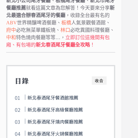
新北小公司尾牙餐廳
、
板橋尾牙餐廳
、
新北市尾牙
餐廳推薦
就看這篇文章為您解答！今天要來分享
新
北最適合辦春酒尾牙的餐廳
，收錄全台最有名的
ABV
世界精釀啤酒餐廳、
板橋
人氣景觀餐酒館、
府中
必吃無菜單鐵板燒、
林口
必吃異國料理餐廳、
中和
特色燒肉餐廳等等…，
立即訂位這幾間有包
廂、有包場的
新北春酒尾牙餐廳全攻略
！
目錄
收合
新北春酒尾牙餐酒館推薦
新北春酒尾牙高級餐廳推薦
新北春酒尾牙燒肉餐廳推薦
新北春酒尾牙火鍋餐廳推薦