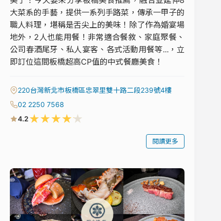
美了！今天要來分享板橋美食推薦，融合並延伸8
大菜系的手藝，提供一系列手路菜，傳承一甲子的
職人料理，堪稱是舌尖上的美味！除了作為婚宴場
地外，2人也能用餐！非常適合餐敘、家庭聚餐、
公司春酒尾牙、私人宴客、各式活動用餐等...，立
即訂位這間板橋超高CP值的中式餐廳美食！
220台灣新北市板橋區忠翠里雙十路二段239號4樓
02 2250 7568
★
★
★
★
★
4.2
閱讀更多