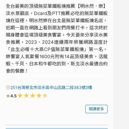
全台最美的頂級無菜單鐵板燒推薦【明水然．樂】
淡水景觀店，Dcard及PTT推薦必吃的無菜單鐵板
燒在這裡，明水然樂在台北是無菜單鐵板燒名店，
近期一直在網路上看到朋友們用餐打卡，這次終於
親身體會這場頂級美食饗宴，今天要來分享淡水美
食推薦，2023、2024連續兩年榮獲網路溫度計
「此生必嚐十大高CP值無菜單鐵板燒」第一名，
樂饗宴人氣套餐1600元附有14品頂級美食，活龍
蝦、干貝、日本和牛都吃的到，新北淡水最適合約
會的餐廳！
251台灣新北市淡水區中山北路二段383號3樓
★
★
★
★
★
4.5
閱讀更多