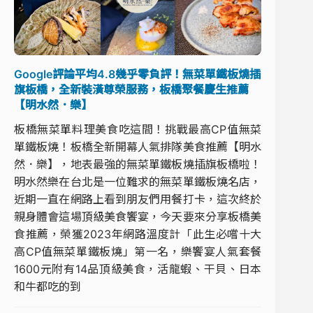
Google評論平均4.8幾乎零負評！無菜單鐵板燒插
旗板橋，全新裝潢尊榮服務，板橋聚餐慶生推薦
【明水然．樂】
板橋無菜單料理美食吃這間！挑戰最高CP值無菜
單鐵板燒！板橋全新開幕人氣排隊美食推薦【明水
然．樂】，地表最強的無菜單鐵板燒插旗板橋啦！
明水然樂在台北是一位難求的無菜單鐵板燒名店，
近期一直在網路上看到朋友們用餐打卡，這次終於
親身體會這場頂級美食饗宴，今天要來分享板橋美
食推薦，榮獲2023年網路溫度計「此生必嚐十大
高CP值無菜單鐵板燒」第一名，樂饗宴人氣套餐
1600元附有14品頂級美食，活龍蝦、干貝、日本
和牛都吃的到