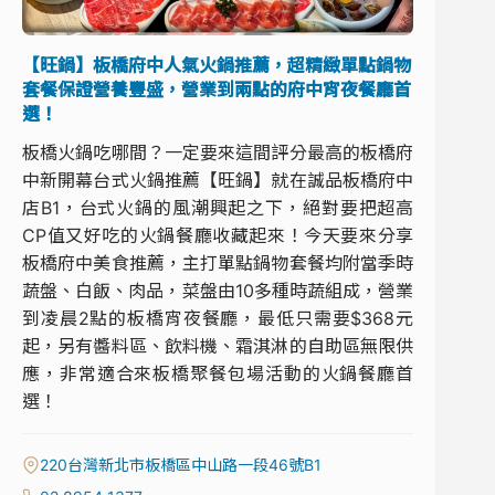
【旺鍋】板橋府中人氣火鍋推薦，超精緻單點鍋物
套餐保證營養豐盛，營業到兩點的府中宵夜餐廳首
選！
板橋火鍋吃哪間？一定要來這間評分最高的板橋府
中新開幕台式火鍋推薦【旺鍋】就在誠品板橋府中
店B1，台式火鍋的風潮興起之下，絕對要把超高
CP值又好吃的火鍋餐廳收藏起來！今天要來分享
板橋府中美食推薦，主打單點鍋物套餐均附當季時
蔬盤、白飯、肉品，菜盤由10多種時蔬組成，營業
到凌晨2點的板橋宵夜餐廳，最低只需要$368元
起，另有醬料區、飲料機、霜淇淋的自助區無限供
應，非常適合來板橋聚餐包場活動的火鍋餐廳首
選！
220台灣新北市板橋區中山路一段46號B1