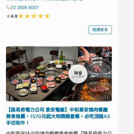
02 2928 6007
★
★
★
★
★
4.9
閱讀更多
【路易奇電力公司 景安電廠】中和景安燒肉餐廳
美食推薦，1570元起大啖精緻套餐，必吃頂級A5
手切和牛！
中和景安站必吃燒肉餐廳美食推薦【路易奇電力公