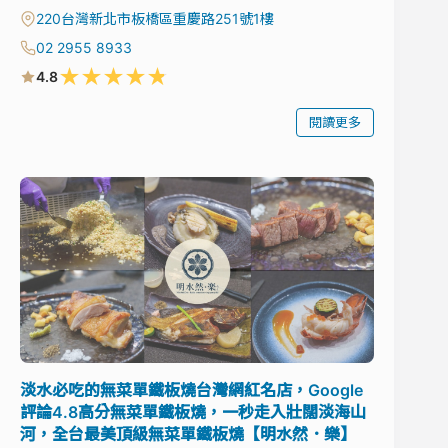
220台灣新北市板橋區重慶路251號1樓
02 2955 8933
★
★
★
★
★
4.8
閱讀更多
淡水必吃的無菜單鐵板燒台灣網紅名店，Google
評論4.8高分無菜單鐵板燒，一秒走入壯闊淡海山
河，全台最美頂級無菜單鐵板燒【明水然．樂】