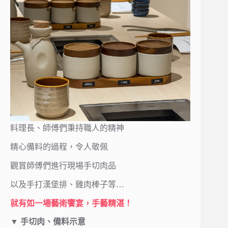
料理長、師傅們秉持職人的精神
精心備料的過程，令人敬佩
觀賞師傅們進行現場手切肉品
以及手打漢堡排、雞肉棒子等…
就有如一場藝術饗宴，手藝精湛！
▼ 手切肉、備料示意