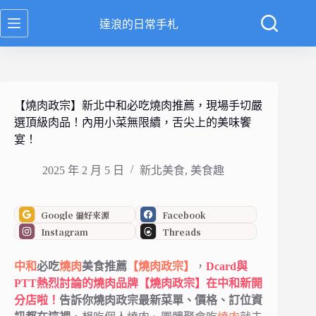
跳
達浪的日常手札
至
主
要
內
容
【燒肉政宗】新北中和必吃燒肉推薦，現場手切嚴
選頂級肉品！內用小菜無限續，舌尖上的美味饗
宴！
2025 年 2 月 5 日
新北美食
,
美食趣
Google 偏好來源
Facebook
Instagram
Threads
中和
必吃
燒肉
美食推薦
【燒肉政宗】
，
Dcard與
PTT熱烈討論的燒肉品牌【燒肉政宗】在中和新開
分店啦！
告訴你燒肉政宗最新菜單、價格、訂位資