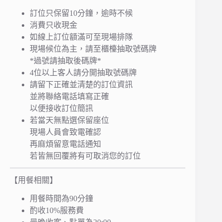
訂位只保留10分鐘，逾時不候
消費只收現金
如線上訂位額滿可至現場排隊
現場候位為主，請至櫃檯抽取號碼牌
*過號請抽取後碼牌*
4位以上客人請分開抽取號碼牌
請留下正確並清楚的訂位資訊
並將聯絡電話填寫正確
以便接收訂位簡訊
若當天無點選保留座位
現場人員會致電確認
再麻煩留意電話通知
若皆無回覆將有可取消您的訂位
【用餐相關】
用餐時間為90分鐘
酌收10%服務費