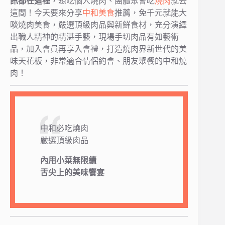
訊都在這裡
，想吃個人燒肉、團體聚會吃
燒肉
就去
這間！今天要來分享
中和美食
推薦，免千元就能大
啖燒肉美食，嚴選頂級肉品與新鮮食材，充分演繹
出職人精神的精湛手藝，現場手切肉品有如藝術
品，加入會員再享入會禮，打造燒肉界新世代的美
味天花板，非常適合情侶約會、朋友聚餐的中和燒
肉！
中和必吃燒肉
嚴選頂級肉品
內用小菜無限續
舌尖上的美味饗宴