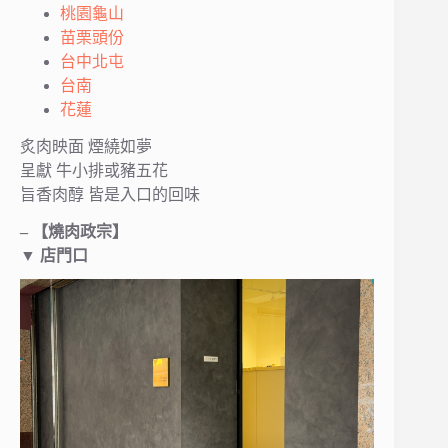
桃園龜山
苗栗頭份
台中北屯
台南
花蓮
炙肉映面 煙繞如夢
呈獻 牛小排或豬五花
旨香肉醇 皆是入口的回味
– 【燒肉政宗】
▼ 店門口