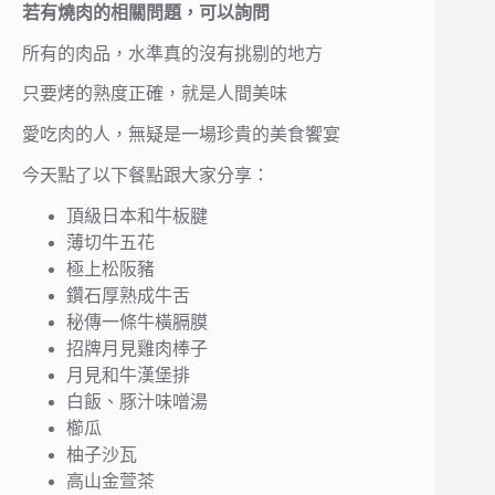
若有燒肉的相關問題，可以詢問
所有的肉品，水準真的沒有挑剔的地方
只要烤的熟度正確，就是人間美味
愛吃肉的人，無疑是一場珍貴的美食饗宴
今天點了以下餐點跟大家分享：
頂級日本和牛板腱
薄切牛五花
極上松阪豬
鑽石厚熟成牛舌
秘傳一條牛橫膈膜
招牌月見雞肉棒子
月見和牛漢堡排
白飯、豚汁味噌湯
櫛瓜
柚子沙瓦
高山金萱茶