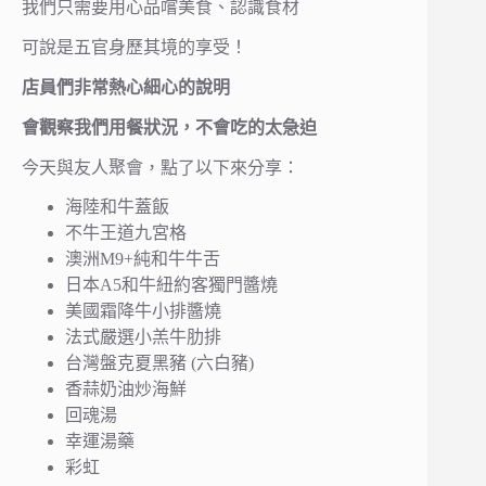
我們只需要用心品嚐美食、認識食材
可說是五官身歷其境的享受！
店員們非常熱心細心的說明
會觀察我們用餐狀況，不會吃的太急迫
今天與友人聚會，點了以下來分享：
海陸和牛蓋飯
不牛王道九宮格
澳洲M9+純和牛牛舌
日本A5和牛紐約客獨門醬燒
美國霜降牛小排醬燒
法式嚴選小羔牛肋排
台灣盤克夏黑豬 (六白豬)
香蒜奶油炒海鮮
回魂湯
幸運湯藥
彩虹