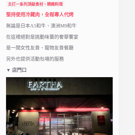
主打一系列頂級食材、精緻料理
堅持使用冷藏肉，全程專人代烤
無論是日本A5和牛、澳洲M9和牛
在這裡絕對是挑動味蕾的奢華饗宴
是一間女性友善、寵物友善餐廳
另外也提供活動包場的服務
▼
店門口