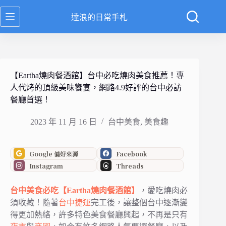
跳
達浪的日常手札
至
主
要
內
容
【Eartha燒肉餐酒館】台中必吃燒肉美食推薦！專
人代烤的頂級美味饗宴，網路4.9好評的台中必訪
餐廳首選！
2023 年 11 月 16 日
台中美食
,
美食趣
Google 偏好來源
Facebook
Instagram
Threads
台中
美食必吃
【Eartha燒肉餐酒館】
，愛吃燒肉必
須收藏！隨著
台中捷運
完工後，讓整個台中逐漸變
得更加熱絡，許多特色美食餐廳興起，不再是只有