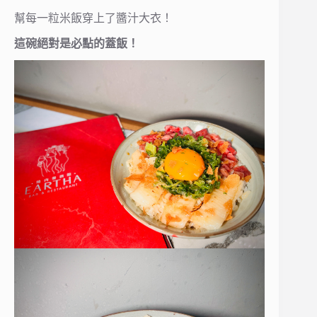
幫每一粒米飯穿上了醬汁大衣！
這碗絕對是必點的蓋飯！