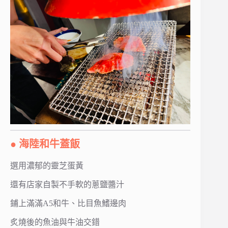
● 海陸和牛蓋飯
選用濃郁的靈芝蛋黃
還有店家自製不手軟的蔥鹽醬汁
鋪上滿滿A5和牛、比目魚鰭邊肉
炙燒後的魚油與牛油交錯