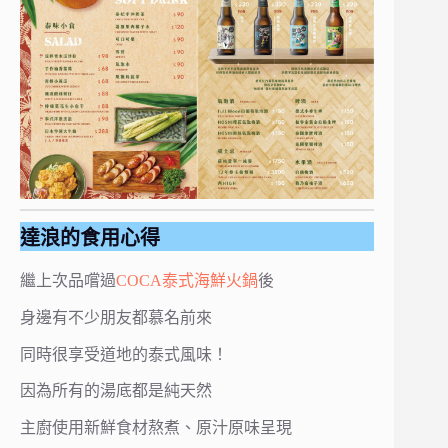
達浪的食用心得
繼上次品嚐過
COCA泰式海鮮火鍋
後
身邊有不少朋友都慕名前來
同時很享受道地的泰式風味！
因為所有的湯底都是純天然
主廚使用新鮮食材熬煮、原汁原味呈現