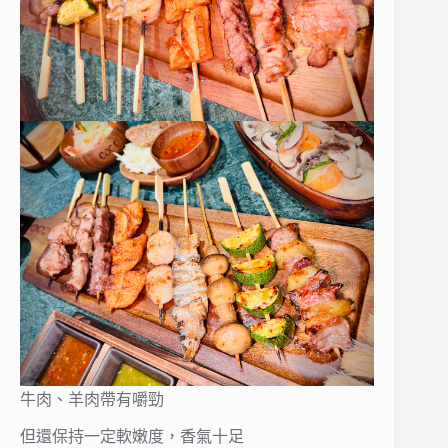
牛肉、羊肉帶有嚼勁
但還保持一定軟嫩度，香氣十足