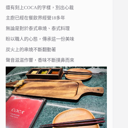
還有刻上COCA的字樣，別出心裁
主廚已經在餐飲界經營18多年
無論是對於泰式串燒、泰式料理
盼以職人的心態，傳承這一份美味
炭火上的串燒不斷翻動著
聲音滋滋作響，香味不斷撲鼻而來