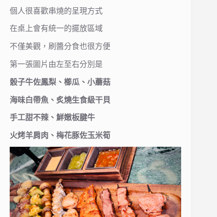
個人很喜歡串燒的呈現方式
在桌上會有統一的擺放區域
不僅美觀，刷醬分食也很方便
第一張圖片由左至右分別是
骰子牛佐鳳梨、櫛瓜、小蘑菇
海味白帶魚、炙燒生食級干貝
手工甜不辣、鮮嫩板腱牛
火烤羊肩肉、梅花豚佐玉米筍