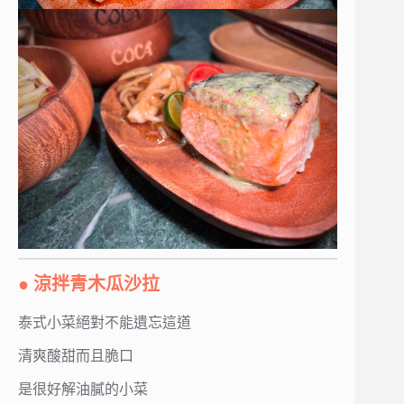
● 涼拌青木瓜沙拉
泰式小菜絕對不能遺忘這道
清爽酸甜而且脆口
是很好解油膩的小菜