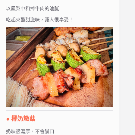
以鳳梨中和掉牛肉的油膩
吃起來酸甜滋味，讓人很享受！
● 椰奶燉菇
奶味很濃厚，不會膩口