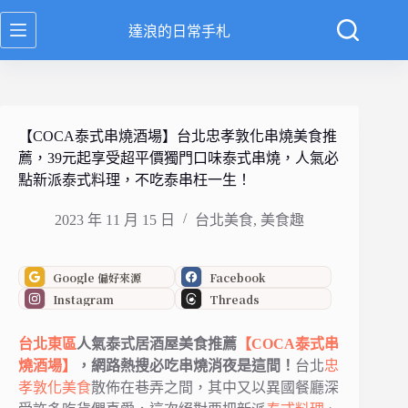
跳
達浪的日常手札
至
主
要
內
容
【COCA泰式串燒酒場】台北忠孝敦化串燒美食推
薦，39元起享受超平價獨門口味泰式串燒，人氣必
點新派泰式料理，不吃泰串枉一生！
2023 年 11 月 15 日
台北美食
,
美食趣
Google 偏好來源
Facebook
Instagram
Threads
台北
東區
人氣泰式居酒屋美食推薦
【COCA泰式串
燒酒場】
，網路熱搜必吃串燒消夜是這間！
台北
忠
孝敦化美食
散佈在巷弄之間，其中又以異國餐廳深