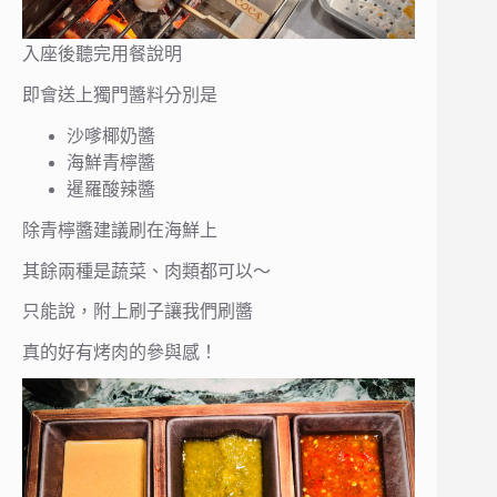
入座後聽完用餐說明
即會送上獨門醬料分別是
沙嗲椰奶醬
海鮮青檸醬
暹羅酸辣醬
除青檸醬建議刷在海鮮上
其餘兩種是蔬菜、肉類都可以～
只能說，附上刷子讓我們刷醬
真的好有烤肉的參與感！