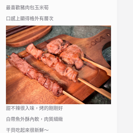
最喜歡豬肉包玉米筍
口感上顯得格外有層次
甜不辣很入味，烤的剛剛好
白帶魚外酥內軟，肉質細緻
干貝吃起來很新鮮～