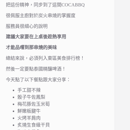
把這份精神，同步到了這間COCABBQ
很佩服主廚對於炭火串燒的掌握度
服務員很細心的說明
建議大家要在上桌後趁熱享用
才能品嚐到那串燒的美味
總結來說，必須列入東區美食排行榜！
然後一定要點泰國精釀啤酒！
今天點了以下餐點跟大家分享：
手工甜不辣
骰子牛佐鳳梨
梅花豚佐玉米筍
鮮嫩板腱牛
火烤羊肩肉
炙燒生食級干貝