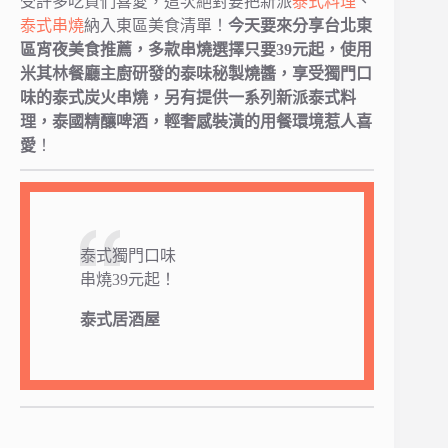
受許多吃貨們喜愛，這次絕對要把新派
泰式料理
、
泰式
串燒
納入東區美食清單！
今天要來分享台北東
區宵夜美食推薦，多款串燒選擇只要39元起，使用
米其林餐廳主廚研發的泰味秘製燒醬，享受獨門口
味的泰式炭火串燒，另有提供一系列新派泰式料
理，泰國精釀啤酒，輕奢感裝潢的用餐環境惹人喜
愛
！
泰式獨門口味
串燒39元起！
泰式居酒屋