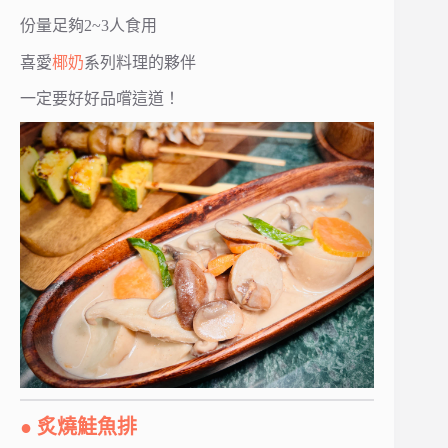
份量足夠2~3人食用
喜愛
椰奶
系列料理的夥伴
一定要好好品嚐這道！
● 炙燒鮭魚排