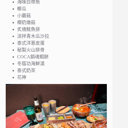
海味白帶魚
櫛瓜
小蘑菇
椰奶燉菇
炙燒鮭魚排
涼拌青木瓜沙拉
泰式洋蔥皮蛋
秘製火山排骨
COCA銷魂蝦餅
冬蔭功海鮮湯
泰式奶茶
花神