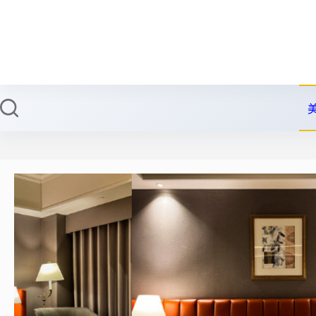
跳
至
主
要
內
容