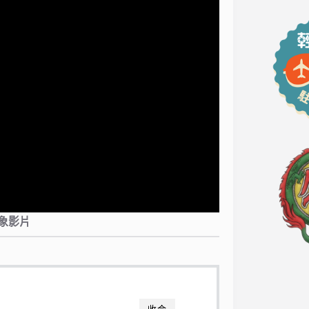
象影片
收合