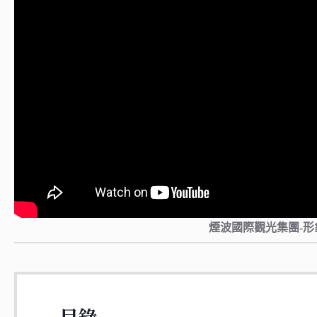
煙波國際觀光集團-形
目錄