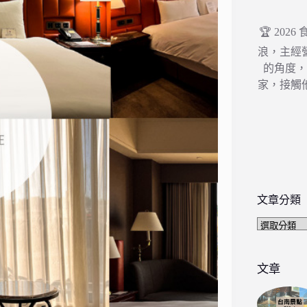
🏆 202
浪，主經
的角度
家，接觸
文章分類
文
章
分
類
文章