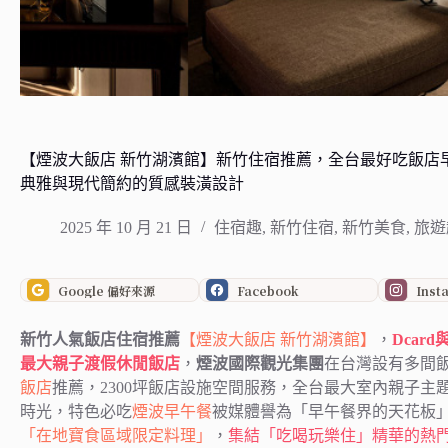
【煙波大飯店 新竹湖濱館】新竹住宿推薦，全台最好吃飯店早
典雅與現代簡約的質感裝潢設計
2025 年 10 月 21 日
住宿趣
,
新竹住宿
,
新竹美食
,
旅遊
Google 偏好來源
Facebook
Inst
新竹人氣飯店住宿推薦
【煙波大飯店 新竹湖濱館】
，
Dcar
最大親子渡假休閒飯店
，
煙波國際觀光集團
在台灣設有多間
飯店
推薦，2300坪飯店設施空間服務，全台最大室內親子主
時光，特色必吃
煙波早午餐
被媒體譽為「早午餐界的天花板」
「在地寶食區域限定料理」
，
集結「吃喝玩樂住」精華的熱