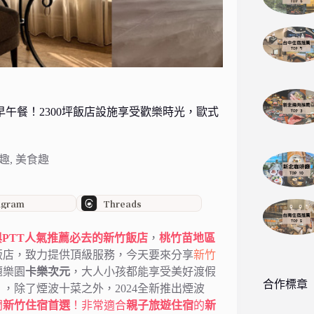
午餐！2300坪飯店設施享受歡樂時光，歐式
趣
,
美食趣
agram
Threads
d與PTT人氣推薦必去的新竹飯店
，
桃竹苗地區
飯店，致力提供頂級服務，今天要來分享
新竹
題樂園
卡樂次元
，大人小孩都能享受美好渡假
合作標章
，除了煙波十菜之外，2024全新推出煙波
門
新竹住宿首選
！非常適合
親子旅遊住宿
的
新