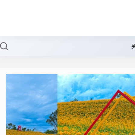
跳
至
主
要
內
容