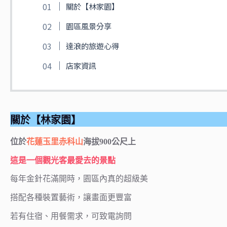
關於【林家園】
園區風景分享
達浪的旅遊心得
店家資訊
關於【林家園】
位於
花蓮
玉里
赤科山
海拔900公尺上
這是一個觀光客最愛去的景點
每年金針花滿開時，園區內真的超級美
搭配各種裝置藝術，讓畫面更豐富
若有住宿、用餐需求，可致電詢問