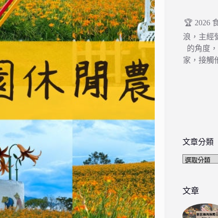
🏆 202
浪，主經
的角度
家，接觸
文章分類
文
章
分
類
文章