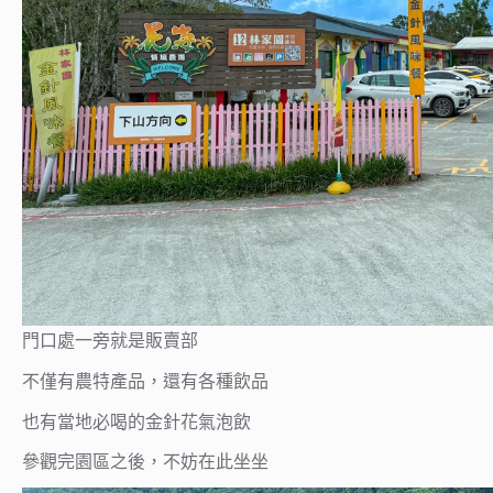
門口處一旁就是販賣部
不僅有農特產品，還有各種飲品
也有當地必喝的金針花氣泡飲
參觀完園區之後，不妨在此坐坐