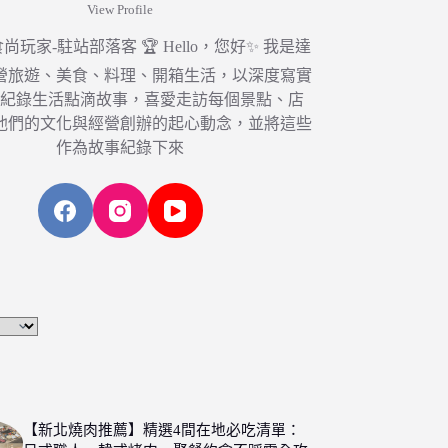
View Profile
6 食尚玩家-駐站部落客 🏆 Hello，您好✨ 我是達
營旅遊、美食、料理、開箱生活，以深度寫實
，紀錄生活點滴故事，喜愛走訪每個景點、店
他們的文化與經營創辦的起心動念，並將這些
作為故事紀錄下來
【新北燒肉推薦】精選4間在地必吃清單：