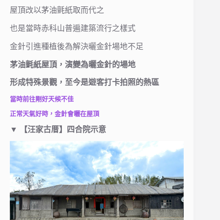
屋頂改以茅油氈紙取而代之
也是當時赤科山普遍建築流行之樣式
金針引進種植後為解決曬金針場地不足
茅油氈紙屋頂，演變為曬金針的場地
形成特殊景觀，至今是遊客打卡拍照的熱區
當時前往剛好天候不佳
正常天氣好時，金針會曬在屋頂
▼
【汪家古厝】四合院示意