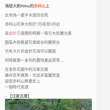
海拔大約900m的
赤科山
上
此地為一處半木造四合院
赤科山花季大約於7月底至9月初
是
金針花
盛開的時期，吸引大批觀光客
園區內有眺望花東縱谷的觀景台
也有大片的金針花海可以觀賞
同時販賣一系列的農特產品等等…
在金針花園中的汪家古厝
雖非百年建築，也並非富麗堂皇
卻是赤科山移墾史上
一個時代見證
– 【汪家古厝】