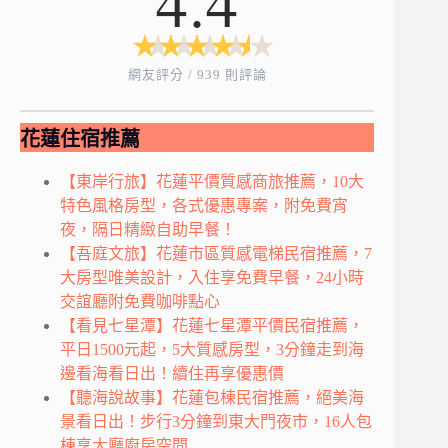
4.4
★
★
★
★
★
★
★
★
★
★
網友評分 / 939 則評論
花蓮住宿推薦
【東岸行旅】花蓮平價質感商旅推薦，10大
特色風格房型，各式優惠專案，附免費宵
夜，隔日精緻自助早餐！
【吾庭文旅】花蓮市區質感電梯民宿推薦，7
大房型唯美設計，入住享免費早餐，24小時
交誼廳附免費咖啡點心
【看見七星潭】花蓮七星潭平價民宿推薦，
平日1500元起，5大質感房型，3分鐘走到海
邊看海看日出！續住再享優惠價
【聽海說故事】花蓮包棟民宿推薦，絕美海
景看日出！步行3分鐘到東大門夜市，16人包
棟享大廳廚房空間