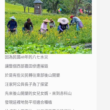
因為民國48年的八七水災
讓整個西部農田慘遭摧毀
於是有些災民轉往東部後山開墾
汪家阿公與長子為了探望
先來後山開墾的女兒女婿，來到赤科山
發現這裡地勢平坦適合種植