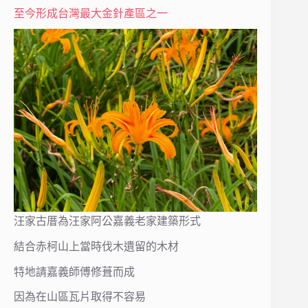
至今形成台灣最大金針產區之一
汪家古厝為汪家阿公嘉義老家建築形式
結合赤柯山上當時伐木遺留的木材
特地請嘉義師傅修葺而成
因為在山區瓦片取得不容易