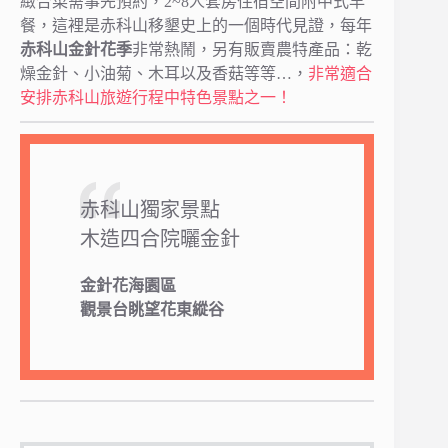
緻合菜需事先預約，2~8人套房住宿空間附中式早
餐，這裡是赤科山移墾史上的一個時代見證，每年
赤科山金針花季
非常熱鬧，另有販賣農特產品：乾
燥金針、小油菊、木耳以及香菇等等…，
非常適合
安排赤科山旅遊行程中特色景點之一！
赤科山獨家景點
木造四合院曬金針
金針花海園區
觀景台眺望花東縱谷