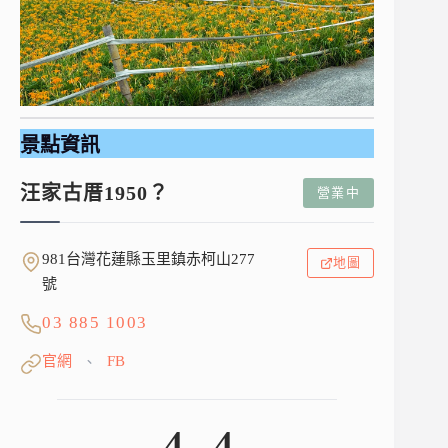
景點資訊
汪家古厝1950？
營業中
981台灣花蓮縣玉里鎮赤柯山277
地圖
號
03 885 1003
官網
FB
、