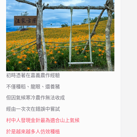
初時憑著在嘉義農作經驗
不僅種稻、龍眼、還養豬
但因氣候寒冷農作無法收成
經由一次次在錯誤中嘗試
村中人發現金針最為適合山上氣候
於是越來越多人仿效種植