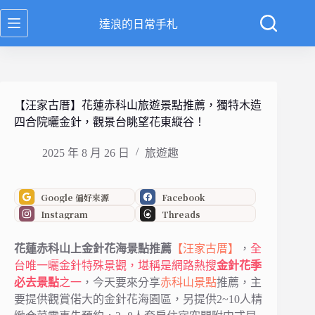
跳
達浪的日常手札
至
主
要
內
容
【汪家古厝】花蓮赤科山旅遊景點推薦，獨特木造
四合院曬金針，觀景台眺望花東縱谷！
2025 年 8 月 26 日
旅遊趣
Google 偏好來源
Facebook
Instagram
Threads
花蓮赤科山上金針花海景點推薦
【汪家古厝】
，
全
台唯一曬金針特殊景觀，堪稱是網路熱搜
金針花季
必去景點
之一
，今天要來分享
赤科山景點
推薦，主
要提供觀賞偌大的金針花海園區，另提供2~10人精