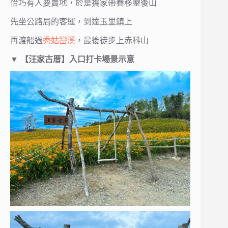
恰巧有人要賣地，於是攜家帶眷移墾後山
先坐公路局的客運，到達玉里鎮上
再渡船過
秀姑巒溪
，最後徒步上赤科山
▼
【汪家古厝】入口打卡場景示意