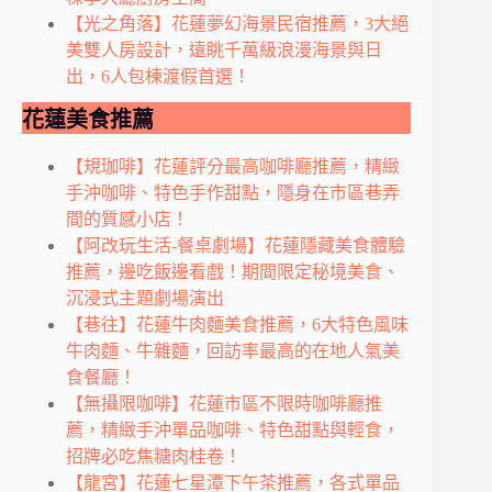
【光之角落】花蓮夢幻海景民宿推薦，3大絕
美雙人房設計，遠眺千萬級浪漫海景與日
出，6人包棟渡假首選！
花蓮美食推薦
【規珈啡】花蓮評分最高咖啡廳推薦，精緻
手沖咖啡、特色手作甜點，隱身在市區巷弄
間的質感小店！
【阿改玩生活-餐桌劇場】花蓮隱藏美食體驗
推薦，邊吃飯邊看戲！期間限定秘境美食、
沉浸式主題劇場演出
【巷往】花蓮牛肉麵美食推薦，6大特色風味
牛肉麵、牛雜麵，回訪率最高的在地人氣美
食餐廳！
【無攝限咖啡】花蓮市區不限時咖啡廳推
薦，精緻手沖單品咖啡、特色甜點與輕食，
招牌必吃焦糖肉桂卷！
【龍宮】花蓮七星潭下午茶推薦，各式單品