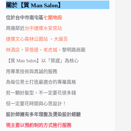
關於【質 Man Salon】
位於台中市南屯區
七期地段
周邊鄰近
台中捷運水安宮站
捷運文心森林公園站
、
大遠百
林酒店
、
草悟道
、
老虎城
、黎明路商圈
【質 Man Salon】以「質感」為核心
用專業技術與真誠的服務
為每位男士打造最適合的專屬風格
剪一顆好髮型，不一定要花很多錢
但一定要花時間與心思設計！
設計師擁有多年理髮及燙染設計經驗
現主要以預約制的方式進行服務