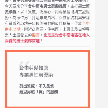
髮
、
台中男生燙髮
就去這間
台中南屯男士沙龍
吧！
今天要來分享
台中南屯男士剪髮推薦
，主打
男士剪
燙染髮
，以「質感」為核心，用專業技術與真誠服
務，為每位男士打造專屬風格，喜歡預約制與安靜
有質感的環境是每位帥哥們的最佳選擇。位於
台中
南屯
七期
，附近商辦區、住宅區，上班族及白領專
業人士最愛去的
髮廊
，
也是最受
台中南屯區在地人
喜愛的男士髮廊首選
！
台中剪髮推薦
專業男性剪燙染
剪出質感、不失品質
給型男超「質」的服務