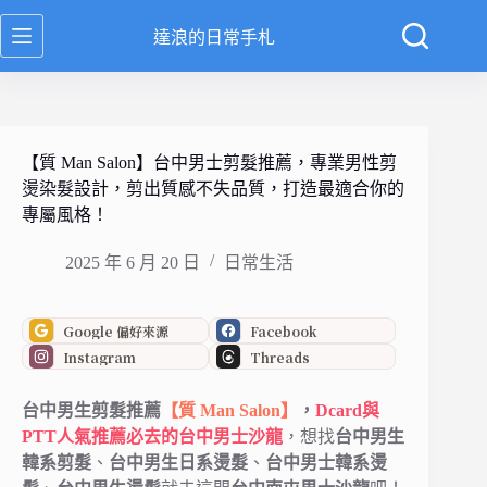
跳
達浪的日常手札
至
主
要
內
容
【質 Man Salon】台中男士剪髮推薦，專業男性剪
燙染髮設計，剪出質感不失品質，打造最適合你的
專屬風格！
2025 年 6 月 20 日
日常生活
Google 偏好來源
Facebook
Instagram
Threads
台中男生剪髮推薦
【質 Man Salon】
，
Dcard與
PTT人氣推薦必去的台中
男士沙龍
，想找
台中男生
韓系剪髮
、
台中男生日系燙髮
、
台中男士韓系燙