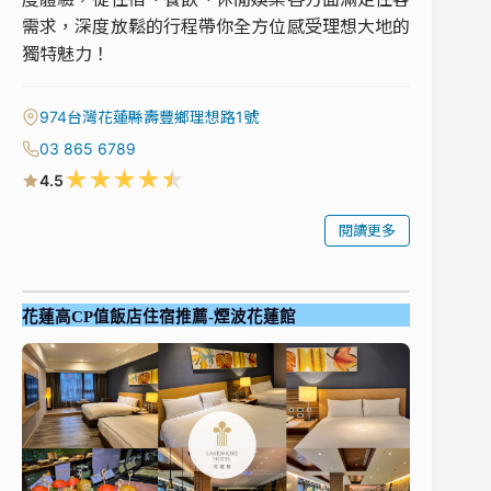
需求，深度放鬆的行程帶你全方位感受理想大地的
獨特魅力！
974台灣花蓮縣壽豐鄉理想路1號
03 865 6789
★
★
★
★
★
4.5
閱讀更多
花蓮高CP值飯店住宿推薦-煙波花蓮館