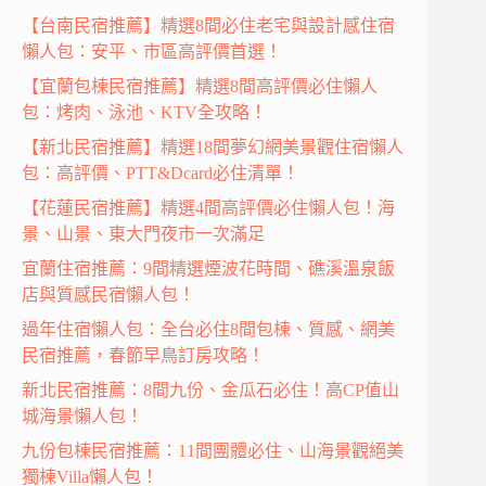
【台南民宿推薦】精選8間必住老宅與設計感住宿
懶人包：安平、市區高評價首選！
【宜蘭包棟民宿推薦】精選8間高評價必住懶人
包：烤肉、泳池、KTV全攻略！
【新北民宿推薦】精選18間夢幻網美景觀住宿懶人
包：高評價、PTT&Dcard必住清單！
【花蓮民宿推薦】精選4間高評價必住懶人包！海
景、山景、東大門夜市一次滿足
宜蘭住宿推薦：9間精選煙波花時間、礁溪溫泉飯
店與質感民宿懶人包！
過年住宿懶人包：全台必住8間包棟、質感、網美
民宿推薦，春節早鳥訂房攻略！
新北民宿推薦：8間九份、金瓜石必住！高CP值山
城海景懶人包！
九份包棟民宿推薦：11間團體必住、山海景觀絕美
獨棟Villa懶人包！