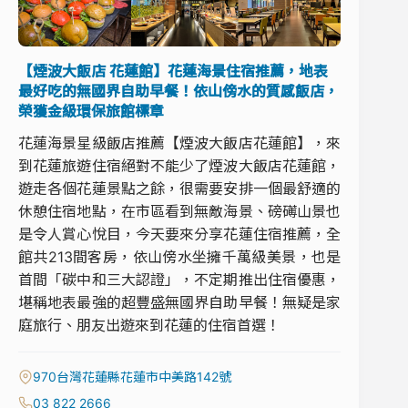
【煙波大飯店 花蓮館】花蓮海景住宿推薦，地表
最好吃的無國界自助早餐！依山傍水的質感飯店，
榮獲金級環保旅館標章
花蓮海景星級飯店推薦【煙波大飯店花蓮館】，來
到花蓮旅遊住宿絕對不能少了煙波大飯店花蓮館，
遊走各個花蓮景點之餘，很需要安排一個最舒適的
休憩住宿地點，在市區看到無敵海景、磅礡山景也
是令人賞心悅目，今天要來分享花蓮住宿推薦，全
館共213間客房，依山傍水坐擁千萬級美景，也是
首間「碳中和三大認證」，不定期推出住宿優惠，
堪稱地表最強的超豐盛無國界自助早餐！無疑是家
庭旅行、朋友出遊來到花蓮的住宿首選！
970台灣花蓮縣花蓮市中美路142號
03 822 2666