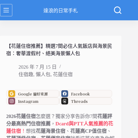
跳
達浪的日常手札
至
主
要
內
容
【花蓮住宿推薦】精選7間必住人氣飯店與海景民
宿：奢華渡假村、絕美海景懶人包
2026 年 7 月 15 日
住宿趣
,
懶人包
,
花蓮住宿
Google 偏好來源
Facebook
Instagram
Threads
2026花蓮住宿
怎麼選？獨家分享告訴你7間
花蓮評
分最高熱門住宿推薦
，
Dcard與PTT人氣推薦的花
蓮住宿
！
想找
花蓮海景住宿
、
花蓮高CP值住宿
、