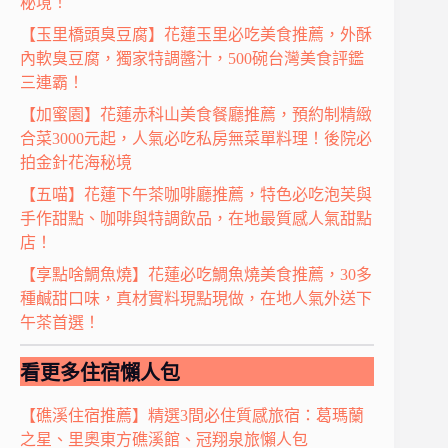
秘境！
【玉里橋頭臭豆腐】花蓮玉里必吃美食推薦，外酥
內軟臭豆腐，獨家特調醬汁，500碗台灣美食評鑑
三連霸！
【加蜜園】花蓮赤科山美食餐廳推薦，預約制精緻
合菜3000元起，人氣必吃私房無菜單料理！後院必
拍金針花海秘境
【五喵】花蓮下午茶咖啡廳推薦，特色必吃泡芙與
手作甜點、咖啡與特調飲品，在地最質感人氣甜點
店！
【享點啥鯛魚燒】花蓮必吃鯛魚燒美食推薦，30多
種鹹甜口味，真材實料現點現做，在地人氣外送下
午茶首選！
看更多住宿懶人包
【礁溪住宿推薦】精選3間必住質感旅宿：葛瑪蘭
之星、里奧東方礁溪館、冠翔泉旅懶人包