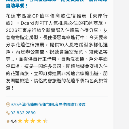
自助早餐！
花蓮市區高CP值平價商旅住宿推薦【東岸行
旅】，Dcard與PTT人氣推薦必住的花蓮商旅，
2026年東岸行旅全新實際入住體驗心得分享，友
善寵物指定房型、長住優惠專案進行中！今天要來
分享花蓮住宿推薦，提供10大風格房型多樣化選
擇，內建辦公空間、視聽會議室預約、閱覽區等
等...，並提供自行車借用、自助洗衣機、戶外平面
停車場，這是一間許多公司、團體旅遊會安排入住
的花蓮商旅，立即訂房這間非常適合家庭出遊、朋
友團體旅遊、情侶約會旅遊的花蓮平價特色商旅首
選！
970台灣花蓮縣花蓮市國魂里建國路128號
03 833 2889
★
★
★
★
★
4.4