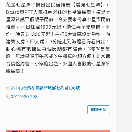
花蓮七星潭平價日出民宿推薦【看見七星潭】，
Dcard與PTT人氣推薦必住的七星潭民宿，這是七
星潭質感平價親子民宿，今天要來分享七星潭民宿
推薦，平日住宿1500元起，續住再享優惠價，平
均一晚只要1300元起！主打5大質感設計房型，內
建雙人房、四人房，3分鐘走到海邊看海看日出！
貼心備有電梯且每個房間都有陽台，1樓就是餐
廳，無論是喝下午茶或吃午餐真的超方便！非常適
合情侶約會、小家庭出遊、外國人喜歡的七星潭平
價民宿！
97143台灣花蓮縣新城鄉七星街106號
0911 920 298
閱讀更多