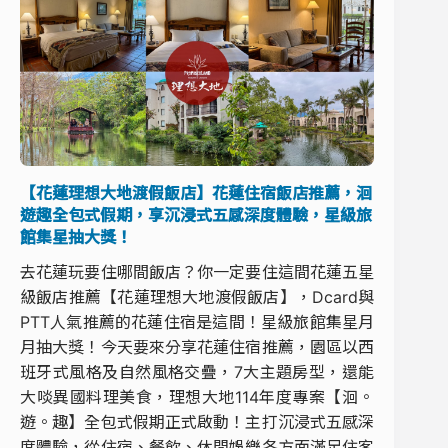
【花蓮理想大地渡假飯店】花蓮住宿飯店推薦，洄
遊趣全包式假期，享沉浸式五感深度體驗，星級旅
館集星抽大獎！
去花蓮玩要住哪間飯店？你一定要住這間花蓮五星
級飯店推薦【花蓮理想大地渡假飯店】，Dcard與
PTT人氣推薦的花蓮住宿是這間！星級旅館集星月
月抽大獎！今天要來分享花蓮住宿推薦，園區以西
班牙式風格及自然風格交疊，7大主題房型，還能
大啖異國料理美食，理想大地114年度專案【洄。
遊。趣】全包式假期正式啟動！主打沉浸式五感深
度體驗，從住宿、餐飲、休閒娛樂各方面滿足住客