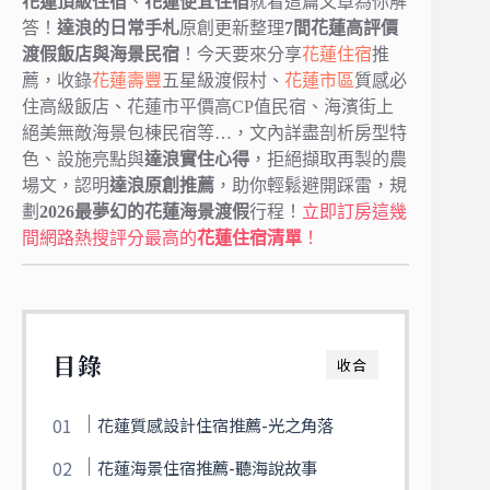
花蓮頂級住宿
、
花蓮便宜住宿
就看這篇文章為你解
答！
達浪的日常手札
原創更新整理
7間花蓮高評價
渡假飯店與海景民宿
！今天要來分享
花蓮住宿
推
薦，收錄
花蓮
壽豐
五星級渡假村、
花蓮市區
質感必
住高級飯店、花蓮市平價高CP值民宿、海濱街上
絕美無敵海景包棟民宿等…，文內詳盡剖析房型特
色、設施亮點與
達浪實住心得
，拒絕擷取再製的農
場文，認明
達浪原創推薦
，助你輕鬆避開踩雷，規
劃
2026最夢幻的花蓮海景渡假
行程！
立即訂房這幾
間網路熱搜評分最高的
花蓮住宿清單
！
目錄
收合
花蓮質感設計住宿推薦-光之角落
花蓮海景住宿推薦-聽海說故事