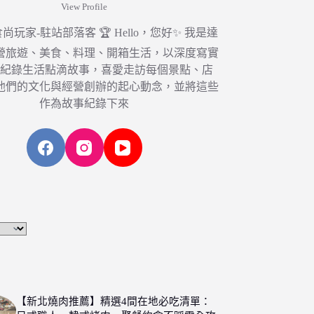
View Profile
6 食尚玩家-駐站部落客 🏆 Hello，您好✨ 我是達
營旅遊、美食、料理、開箱生活，以深度寫實
，紀錄生活點滴故事，喜愛走訪每個景點、店
他們的文化與經營創辦的起心動念，並將這些
作為故事紀錄下來
【新北燒肉推薦】精選4間在地必吃清單：