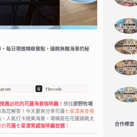
啡，每日現做精緻餐點，遠眺無敵海景的秘
agram
Threads
T人氣推薦必吃的花蓮海景咖啡廳！
想找
原野牧場
章為您解答！今天要來分享花蓮
七星潭美食推
點，人氣打卡絕美海景，堪稱是在花蓮遠眺太
合作標章
餐的
花蓮七星潭質感咖啡廳首選
！