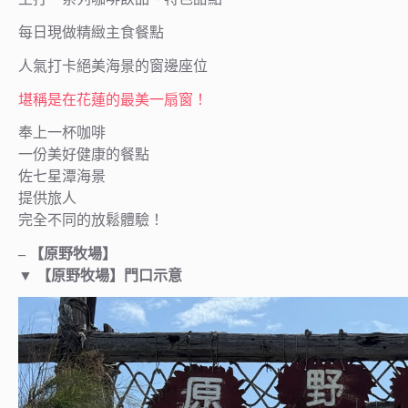
每日現做精緻主食餐點
人氣打卡絕美海景的窗邊座位
堪稱是在花蓮的最美一扇窗！
奉上一杯咖啡
一份美好健康的餐點
佐七星潭海景
提供旅人
完全不同的放鬆體驗！
– 【原野牧場】
▼
【原野牧場】門口示意