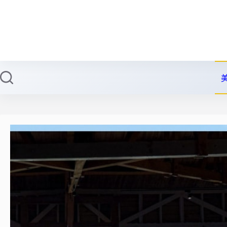
跳
至
主
要
內
容