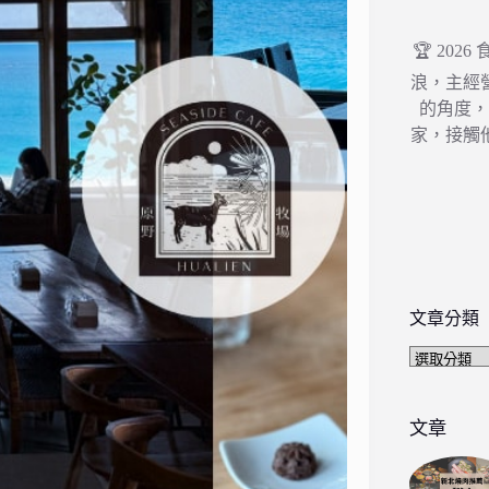
🏆 202
浪，主經
的角度
家，接觸
文章分類
文
章
分
類
文章