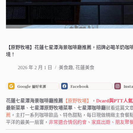
【原野牧場】花蓮七星潭海景咖啡廳推薦，招牌必喝羊奶咖
境！
2026 年 2 月 1 日
美食趣
,
花蓮美食
Google 偏好來源
Facebook
Inst
花蓮七星潭海景咖啡廳推薦
【原野牧場】
，
Dcard與PT
最新菜單
、
七星潭原野牧場菜單
、
七星潭咖啡廳
就看這篇文
薦
，主打一系列咖啡飲品、特色甜點，每日現做精緻主食餐
平洋的最美一扇窗，
非常適合情侶約會、家庭出遊、朋友聚