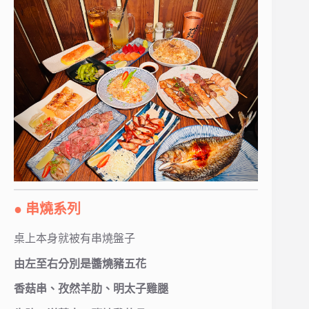
● 串燒系列
桌上本身就被有串燒盤子
由左至右分別是醬燒豬五花
香菇串、孜然羊肋、明太子雞腿