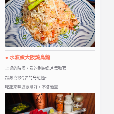
● 水波蛋大阪燒烏龍
上桌的時候，看的到柴魚片舞動著
超級喜歡Q彈的烏龍麵~
吃起來味道很剛好，不會過重