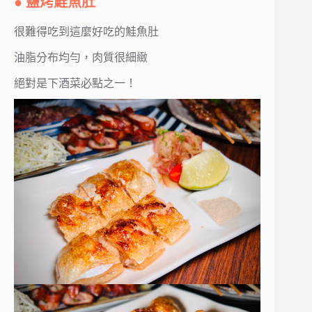
● 鹽烤鮭魚肚
很難得吃到這麼好吃的鮭魚肚
油脂分布均勻，肉質很細緻
絕對是下酒菜必點之一！