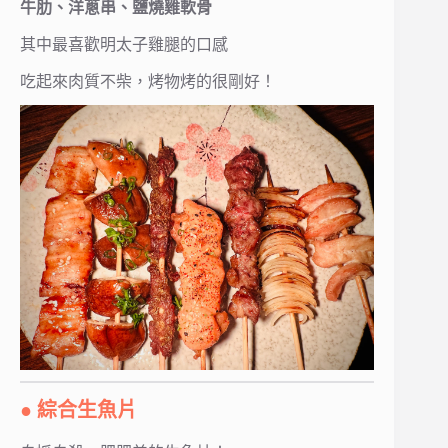
牛肋、洋蔥串、鹽燒雞軟骨
其中最喜歡明太子雞腿的口感
吃起來肉質不柴，烤物烤的很剛好！
● 綜合生魚片