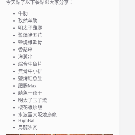
今天點了以下餐點跟大家分享：
牛肋
孜然羊肋
明太子雞腿
醬燒豬五花
鹽燒雞軟骨
香菇串
洋蔥串
綜合生魚片
無骨牛小排
鹽烤鮭魚肚
肥腸Max
鯖魚一夜干
明太子玉子燒
櫻花蝦炒飯
水波蛋大阪燒烏龍
HighBall
烏龍沙瓦