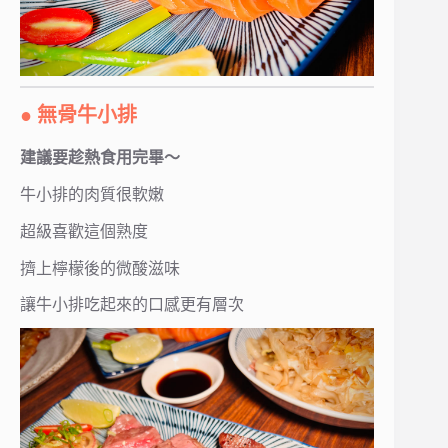
● 無骨牛小排
建議要趁熱食用完畢～
牛小排的肉質很軟嫩
超級喜歡這個熟度
擠上檸檬後的微酸滋味
讓牛小排吃起來的口感更有層次