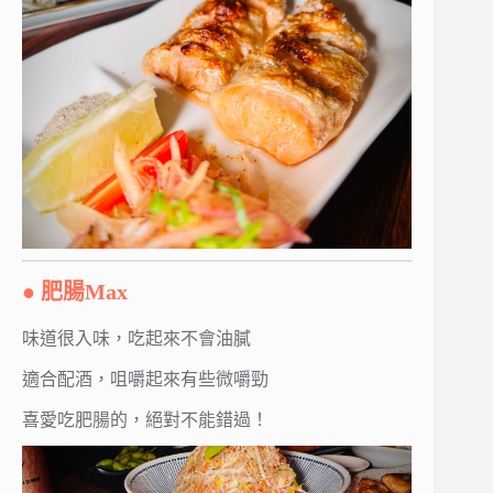
● 肥腸Max
味道很入味，吃起來不會油膩
適合配酒，咀嚼起來有些微嚼勁
喜愛吃肥腸的，絕對不能錯過！