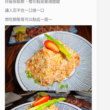
炒飯很鬆軟，櫻花蝦是靈魂關鍵
讓人忍不住一口接一口
想吃飽墊胃可以點這一道～