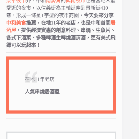
樂華夜市
外，中和
南勢角
的
興南夜市
也是當地人最
愛逛的夜市，以信義街為主軸延伸到景新街410
巷，形成一條呈T字型的夜市商圈，
今天要來分享
中和美食
推薦，在地11年的老店，也是中和首間
居
酒屋
，提供經濟實惠的創意料理、串燒、生魚片、
各式下酒菜、多種啤酒生啤燒酒清酒，更有美式飛
鏢可以玩起來！
在地11年老店
人氣串燒居酒屋