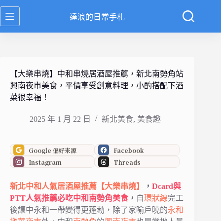
跳
達浪的日常手札
至
主
要
內
容
【大樂串燒】中和串燒居酒屋推薦，新北南勢角站
興南夜市美食，平價享受創意料理，小酌搭配下酒
菜很幸福！
2025 年 1 月 22 日
新北美食
,
美食趣
Google 偏好來源
Facebook
Instagram
Threads
新北
中和
人氣居酒屋
推薦
【大樂串燒】
，
Dcard與
PTT人氣推薦必吃中和南勢角美食
，
自
環狀線
完工
後讓中永和一帶變得更蓬勃，除了家喻戶曉的
永和