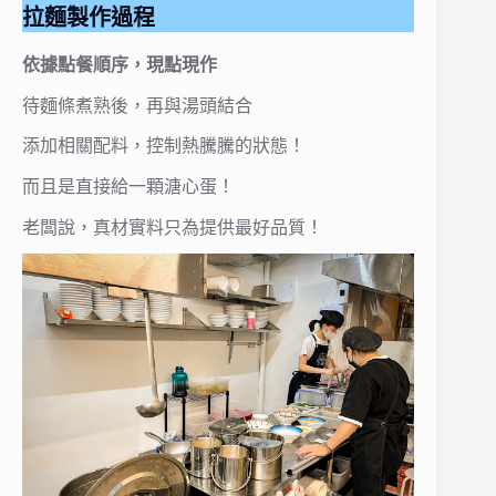
拉麵製作過程
依據點餐順序，現點現作
待麵條煮熟後，再與湯頭結合
添加相關配料，控制熱騰騰的狀態！
而且是直接給一顆溏心蛋！
老闆說，真材實料只為提供最好品質！