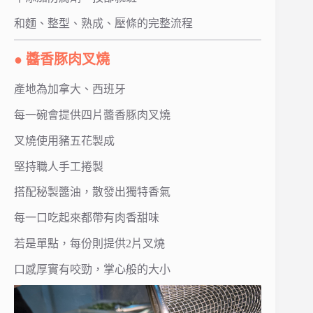
和麵、整型、熟成、壓條的完整流程
● 醬香豚肉叉燒
產地為加拿大、西班牙
每一碗會提供四片醬香豚肉叉燒
叉燒使用豬五花製成
堅持職人手工捲製
搭配秘製醬油，散發出獨特香氣
每一口吃起來都帶有肉香甜味
若是單點，每份則提供2片叉燒
口感厚實有咬勁，掌心般的大小