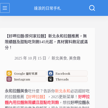
跳
達浪的日常手札
至
主
要
內
容
【好呷拉麵/原何家拉麵】新北永和拉麵推薦，無
限續麵及甜點吃到飽145元起，真材實料飽足感滿
分！
2025 年 10 月 15 日
新北美食
,
美食趣
Google 偏好來源
Facebook
Instagram
Threads
永和拉麵美食
吃什麼？告訴你
新北
永和
必訪超好吃
的拉麵推薦
【好呷拉麵】
，2025更新菜單！
好呷拉
麵
內用拉麵無限續且甜點吃到飽
，想找
好呷拉麵永