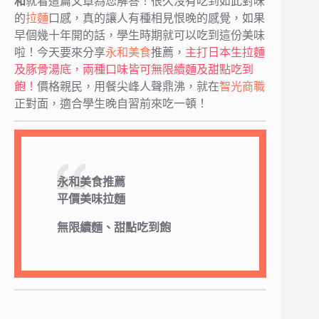
和
就看這篇文章為您解答！很久沒有吃到如此對味
的
拉麵
口感，真的讓人有種相見恨晚的感覺，如果
早個幾十年開的話，學生時期就可以吃到這份美味
啦！今天要來分享
永和美食
推薦，
主打日本生拉麵
及豚骨湯底，兩種口味皆可無限續麵及甜點吃到
飽！
價格親民，用餐尖峰人聲鼎沸，就在
智光商職
正對面，適合學生晚自習前來吃一頓！
永和美食推薦
平價美味拉麵
無限續麵、甜點吃到飽