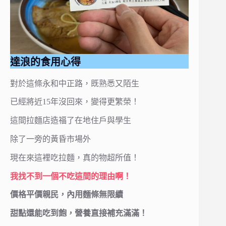
達浪的食用心得
對於這條永和中正路，既熟悉又陌生
已經將近15年沒回來，變得更繁榮！
這間拉麵店造福了在地住戶與學生
除了一旁的黃昏市場外
現在來這裡吃拉麵，真的物超所值！
我找不到一個不吃這間
的理由啊！
價格平價親民，內用麵條無限續
甜點還能吃到飽，營養直接補充滿滿！