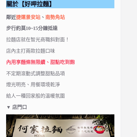
關於【好呷拉麵】
鄰近
捷運景安站
、
南勢角站
步行約莫10~15分鐘抵達
拉麵店就在智光商職斜對面！
店內主打兩款拉麵口味
內用享麵條無限續、甜點吃到飽
不定期滾動式調整甜點品項
燈光明亮、用餐環境乾淨
給人一種回家般的溫暖氛圍
▼
店門口