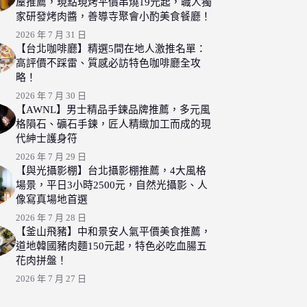
屋推薦，現點現烤平價串燒19元起，職人獨
家研發烤肉醬，善導寺聚會小酌美食餐廳！
2026 年 7 月 31 日
【台北咖啡廳】精選5間在地人激推名單：
高評價不踩雷、質感必訪特色咖啡廳全攻
略！
2026 年 7 月 30 日
【AWNL】男士精品手鍊品牌推薦，多元風
格隕石、礦石手鍊，匠人精緻加工而成的現
代紳士護身符
2026 年 7 月 29 日
【與光攝影棚】台北攝影棚推薦，4大風格
場景，平日3小時2500元，自然光攝影、人
像寫真場地首選
2026 年 7 月 28 日
【釜山飛豬】中和景安人氣平價美食推薦，
道地韓國豬肉麵150元起，特色必吃血腸五
花肉拼盤！
2026 年 7 月 27 日