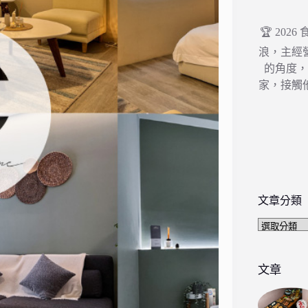
🏆 202
浪，主經
的角度
家，接觸
文章分類
文
章
分
類
文章