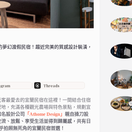
住宿與酒吧的夢幻渡假民宿！趨近完美的質感設計裝潢，
agram
Threads
光客最愛去的宜蘭民宿在這裡！一間結合住宿
聖地，充滿各種觀光農場與特色景點，規劃宜
知名設計公司
「Athome Design」
親自操刀設
交流、放鬆、享受生活並得到歸屬感，共有日
幾乎拍照無死角的宜蘭民宿首選！