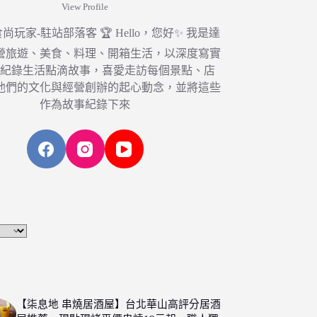
View Profile
6 食尚玩家-駐站部落客 🏆 Hello，您好✨ 我是達
營旅遊、美食、料理、開箱生活，以深度寫實
，紀錄生活點滴故事，喜愛走訪每個景點、店
他們的文化與經營創辦的起心動念，並將這些
作為故事紀錄下來
【柒息地 串燒居酒屋】台北華山高評分居酒