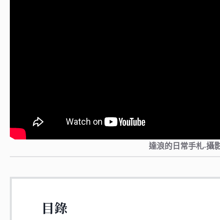
達浪的日常手札-攝
目錄