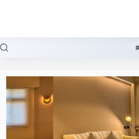
跳
至
主
要
內
容