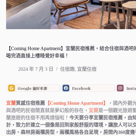
【Coming Home Apartment】宜蘭民宿推薦，結合
喝完酒直接上樓睡覺好幸福！
2024 年 7 月 3 日
住宿趣
,
宜蘭住宿
Google 偏好來源
Facebook
Inst
宜蘭
質感住宿推薦
【Coming Home Apartment】
，國內外觀
與酒吧的民宿簡直就是夢幻般的存在，
宜蘭
是一個觀光旅遊
蘭旅遊的住宿不用再煩惱啦！
今天要分享宜蘭民宿推薦，由
計，致力於建立一個像是回到家般舒服的環境，讓旅人可以
出房、森林房兩種房型，兩種風格各自呈現，房間內360度