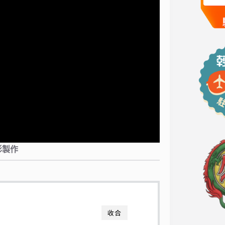
影製作
收合