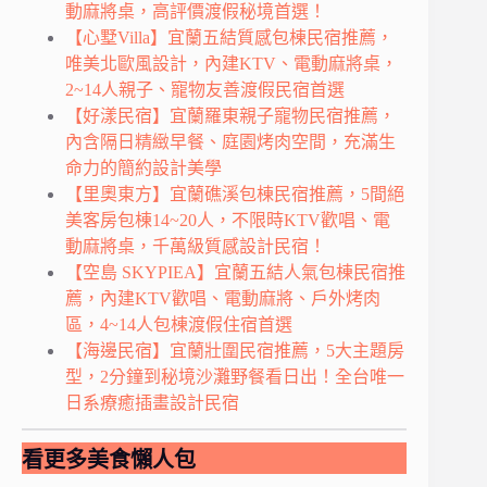
動麻將桌，高評價渡假秘境首選！
【心墅Villa】宜蘭五結質感包棟民宿推薦，
唯美北歐風設計，內建KTV、電動麻將桌，
2~14人親子、寵物友善渡假民宿首選
【好漾民宿】宜蘭羅東親子寵物民宿推薦，
內含隔日精緻早餐、庭園烤肉空間，充滿生
命力的簡約設計美學
【里奧東方】宜蘭礁溪包棟民宿推薦，5間絕
美客房包棟14~20人，不限時KTV歡唱、電
動麻將桌，千萬級質感設計民宿！
【空島 SKYPIEA】宜蘭五結人氣包棟民宿推
薦，內建KTV歡唱、電動麻將、戶外烤肉
區，4~14人包棟渡假住宿首選
【海邊民宿】宜蘭壯圍民宿推薦，5大主題房
型，2分鐘到秘境沙灘野餐看日出！全台唯一
日系療癒插畫設計民宿
看更多美食懶人包