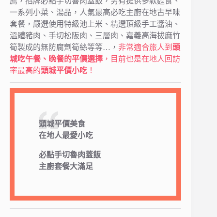
薦，招牌必點手切魯肉蓋飯，另有提供多款麵食、
一系列小菜、湯品，人氣最高必吃主廚在地古早味
套餐，嚴選使用特級池上米、精選頂級手工醬油、
溫體豬肉、手切松阪肉、三層肉、嘉義高海拔麻竹
筍製成的無防腐劑筍絲等等…，
非常適合旅人到
頭
城吃午餐、晚餐的平價選擇
，目前也是在地人回訪
率最高的
頭城平價小吃
！
頭城平價美食
在地人最愛小吃
必點手切魯肉蓋飯
主廚套餐大滿足