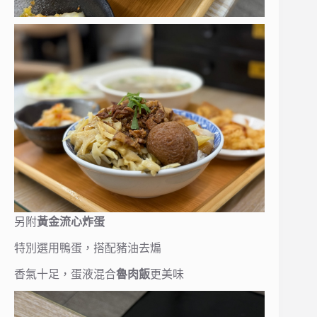
另附
黃金流心炸蛋
特別選用鴨蛋，搭配豬油去煸
香氣十足，蛋液混合
魯肉飯
更美味