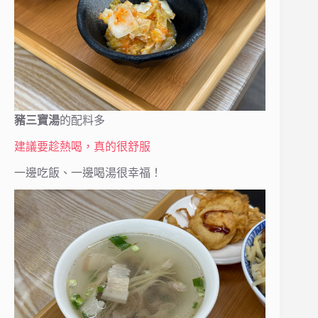
豬三寶湯
的配料多
建議要趁熱喝，真的很舒服
一邊吃飯、一邊喝湯很幸福！