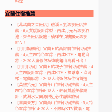
料理！
宜蘭住宿推薦
【葛瑪蘭之星飯店】礁溪人氣溫泉飯店推
薦，6大質感設計房型，內建月光石溫泉浴
池，齊全飯店設施、徜徉在頂樓露天溫泉
SPA！
【冉冉旗艦館】宜蘭五結高評價包棟民宿推
薦，4大主題特色客房，內建KTV、電動麻
將，2~20人渡假包棟遠眺龜山島看日出！
【冉冉民宿】宜蘭五結親子包棟民宿推薦，4
大主題設計客房，內建KTV、撞球桌、溜滑
梯、電動麻將，2~18人出遊包棟住宿首選
【莫然拾光】宜蘭冬山包棟民宿推薦，4大主
題特色客房包棟6~18人，輕奢質感美學設
計，武淵水火同源附近必住靜謐旅宿！
【里奧東方】宜蘭員山包棟民宿推薦，5大特
色客房包棟14~20人，不限時KTV歡唱、電