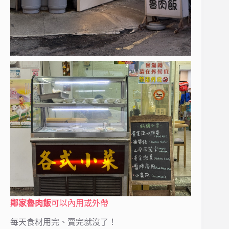
鄰家魯肉飯
可以內用或外帶
每天食材用完、賣完就沒了！