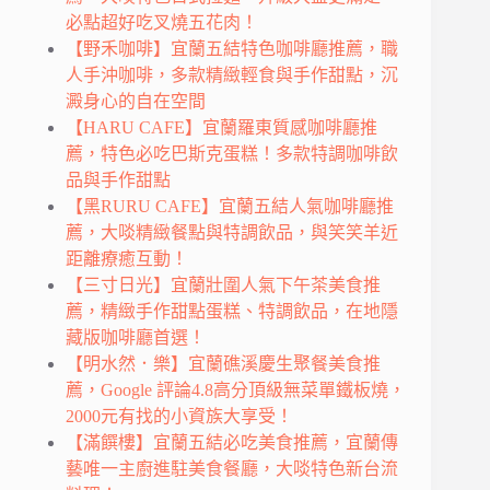
必點超好吃叉燒五花肉！
【野禾咖啡】宜蘭五結特色咖啡廳推薦，職
人手沖咖啡，多款精緻輕食與手作甜點，沉
澱身心的自在空間
【HARU CAFE】宜蘭羅東質感咖啡廳推
薦，特色必吃巴斯克蛋糕！多款特調咖啡飲
品與手作甜點
【黑RURU CAFE】宜蘭五結人氣咖啡廳推
薦，大啖精緻餐點與特調飲品，與笑笑羊近
距離療癒互動！
【三寸日光】宜蘭壯圍人氣下午茶美食推
薦，精緻手作甜點蛋糕、特調飲品，在地隱
藏版咖啡廳首選！
【明水然．樂】宜蘭礁溪慶生聚餐美食推
薦，Google 評論4.8高分頂級無菜單鐵板燒，
2000元有找的小資族大享受！
【滿饌樓】宜蘭五結必吃美食推薦，宜蘭傳
藝唯一主廚進駐美食餐廳，大啖特色新台流