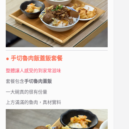
● 手切魯肉飯蓋飯套餐
整體讓人感受的到家常滋味
套餐包含
手切魯肉蓋飯
一大碗真的很有份量
上方滿滿的魯肉，真材實料