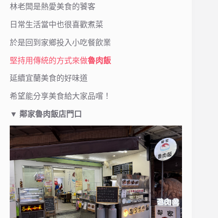
林老闆是熱愛美食的饕客
日常生活當中也很喜歡煮菜
於是回到家鄉投入小吃餐飲業
堅持用傳統的方式來做
魯肉飯
延續宜蘭美食的好味道
希望能分享美食給大家品嚐！
▼
鄰家魯肉飯店門口