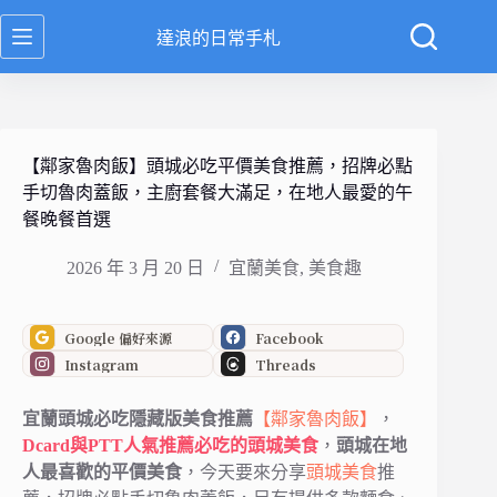
跳
達浪的日常手札
至
主
要
內
容
【鄰家魯肉飯】頭城必吃平價美食推薦，招牌必點
手切魯肉蓋飯，主廚套餐大滿足，在地人最愛的午
餐晚餐首選
2026 年 3 月 20 日
宜蘭美食
,
美食趣
Google 偏好來源
Facebook
Instagram
Threads
宜蘭頭城必吃隱藏版美食推薦
【鄰家魯肉飯】
，
Dcard與PTT人氣推薦必吃的頭城美食
，
頭城在地
人最喜歡的平價美食
，今天要來分享
頭城美食
推