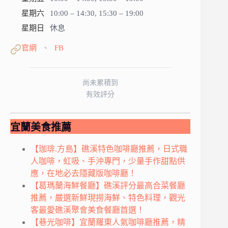
星期六
10:00 – 14:30, 15:30 – 19:00
星期日
休息
官網
FB
、
尚未累積到
有效評分
宜蘭美食推薦
【珈琲.方島】礁溪特色咖啡廳推薦，日式職
人咖啡，虹吸、手沖專門，少量手作甜點供
應，在地必去隱藏版咖啡廳！
【葛瑪蘭海鮮餐廳】礁溪評分最高合菜餐廳
推薦，嚴選新鮮現撈海鮮、特色料理，觀光
客最愛礁溪聚會美食餐廳首選！
【巷光咖啡】宜蘭羅東人氣咖啡廳推薦，精