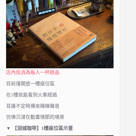
店內低消為每人一杯飲品
目前僅開放一樓座位區
在1樓就能看到火車經過
耳邊不定時傳來陣陣聲音
彷彿沉浸在動畫情節的場景
▼
【洄城咖啡】1樓座位區示意