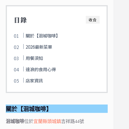
目錄
收合
關於【洄城咖啡】
2026最新菜單
用餐須知
達浪的食用心得
店家資訊
關於【洄城咖啡】
洄城咖啡
位於
宜蘭縣
頭城鎮
吉祥路44號