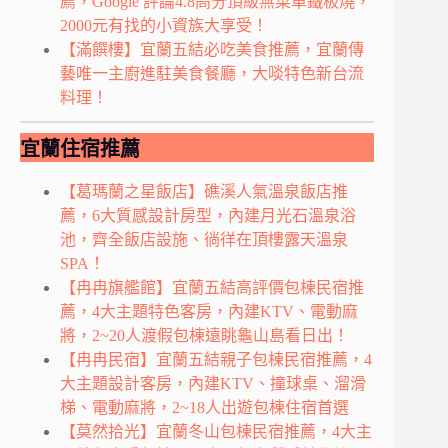
薦，Google 評論4.8高分頂級無菜單鐵板燒，
2000元有找的小資族大享受！
【滿饌樓】宜蘭五結必吃美食推薦，宜蘭傳
藝唯一主廚進駐美食餐廳，大啖特色新台流
料理！
宜蘭住宿推薦
【葛瑪蘭之星飯店】礁溪人氣溫泉飯店推
薦，6大質感設計房型，內建月光石溫泉浴
池，齊全飯店設施、徜徉在頂樓露天溫泉
SPA！
【冉冉旗艦館】宜蘭五結高評價包棟民宿推
薦，4大主題特色客房，內建KTV、電動麻
將，2~20人渡假包棟遠眺龜山島看日出！
【冉冉民宿】宜蘭五結親子包棟民宿推薦，4
大主題設計客房，內建KTV、撞球桌、溜滑
梯、電動麻將，2~18人出遊包棟住宿首選
【莫然拾光】宜蘭冬山包棟民宿推薦，4大主