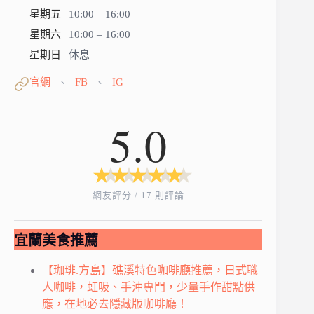
星期五
10:00 – 16:00
星期六
10:00 – 16:00
星期日
休息
官網
FB
IG
、
、
5.0
★
★
★
★
★
★
★
★
★
★
網友評分 / 17 則評論
宜蘭美食推薦
【珈琲.方島】礁溪特色咖啡廳推薦，日式職
人咖啡，虹吸、手沖專門，少量手作甜點供
應，在地必去隱藏版咖啡廳！