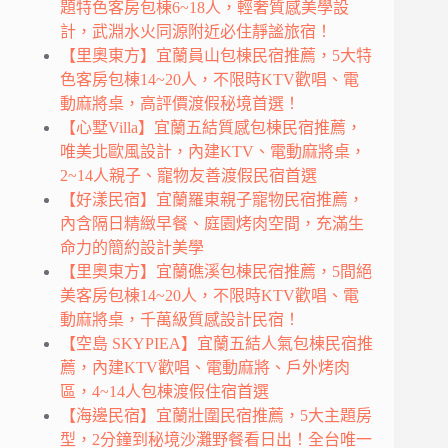
題特色客房包棟6~18人，輕奢質感美學設
計，武淵水火同源附近必住靜謐旅宿！
【里奧東方】宜蘭員山包棟民宿推薦，5大特
色客房包棟14~20人，不限時KTV歡唱、電
動麻將桌，高評價渡假秘境首選！
【心墅Villa】宜蘭五結質感包棟民宿推薦，
唯美北歐風設計，內建KTV、電動麻將桌，
2~14人親子、寵物友善渡假民宿首選
【好漾民宿】宜蘭羅東親子寵物民宿推薦，
內含隔日精緻早餐、庭園烤肉空間，充滿生
命力的簡約設計美學
【里奧東方】宜蘭礁溪包棟民宿推薦，5間絕
美客房包棟14~20人，不限時KTV歡唱、電
動麻將桌，千萬級質感設計民宿！
【空島 SKYPIEA】宜蘭五結人氣包棟民宿推
薦，內建KTV歡唱、電動麻將、戶外烤肉
區，4~14人包棟渡假住宿首選
【海邊民宿】宜蘭壯圍民宿推薦，5大主題房
型，2分鐘到秘境沙灘野餐看日出！全台唯一