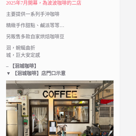
2025年7月開幕，為波波咖啡的二店
主要提供一系列手沖咖啡
精緻手作甜點、鹹派等等…
另販售多款自家烘焙咖啡豆
洄，蜿蜒曲折
城，巨大安定感
– 【洄城咖啡】
▼
【洄城咖啡】店門口示意