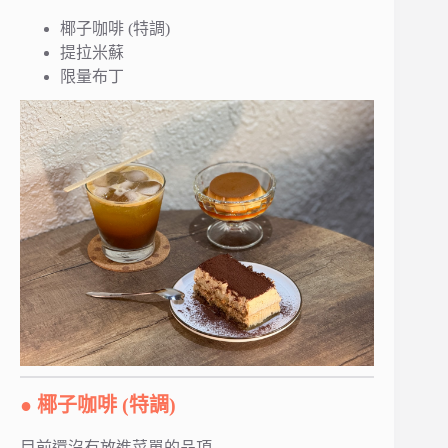
椰子咖啡 (特調)
提拉米蘇
限量布丁
● 椰子咖啡 (特調)
目前還沒有放進菜單的品項