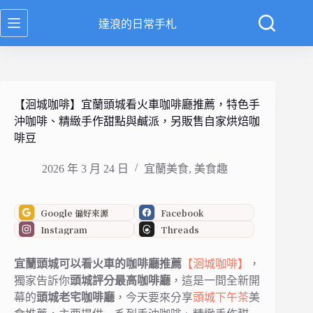
跳
達浪的日常手札
至
主
要
內
容
【洄城咖啡】宜蘭頭城看火車咖啡廳推薦，特色手
沖咖啡、精緻手作甜點與鹹派，另販售自家烘焙咖
啡豆
2026 年 3 月 24 日
宜蘭美食
,
美食趣
Google 偏好來源
Facebook
Instagram
Threads
宜蘭頭城可以看火車的咖啡廳推薦
【洄城咖啡】
，
獨家告訴你
頭城評分最高咖啡廳
，這是一間全新開
幕的
頭城老宅咖啡廳
，今天要來分享
頭城下午茶
美