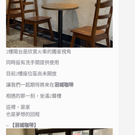
2樓陽台是欣賞火車的獨家視角
同時設有洗手間提供使用
目前2樓座位區尚未開放
讓我們一起期待將來在
洄城咖啡
相遇的那一刻，坐滿2層樓
這裡，是家
也是夢想的回程
– 【洄城咖啡】