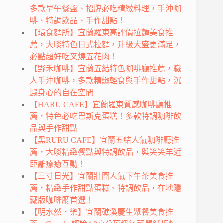
多款早午餐盤、招牌必吃精緻料理，手沖咖
啡、特調飲品、手作甜點！
【環食麵所】宜蘭羅東高評價拉麵美食推
薦，大啖特色日式拉麵，升級大盛更滿足，
必點超好吃叉燒五花肉！
【野禾咖啡】宜蘭五結特色咖啡廳推薦，職
人手沖咖啡，多款精緻輕食與手作甜點，沉
澱身心的自在空間
【HARU CAFE】宜蘭羅東質感咖啡廳推
薦，特色必吃巴斯克蛋糕！多款特調咖啡飲
品與手作甜點
【黑RURU CAFE】宜蘭五結人氣咖啡廳推
薦，大啖精緻餐點與特調飲品，與笑笑羊近
距離療癒互動！
【三寸日光】宜蘭壯圍人氣下午茶美食推
薦，精緻手作甜點蛋糕、特調飲品，在地隱
藏版咖啡廳首選！
【明水然．樂】宜蘭礁溪慶生聚餐美食推