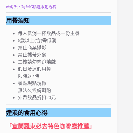
若消失，請至IG精選限動觀看
用餐須知
每人低消一杯飲品或一份主餐
6歲以上(含)需低消
禁止商業攝影
禁止攜帶外食
二樓請勿奔跑嬉戲
假日及連假用餐
限時2小時
餐點現點現做
無法久候請斟酌
外帶飲品折扣20元
達浪的食用心得
「宜蘭羅東必去特色咖啡廳推薦」