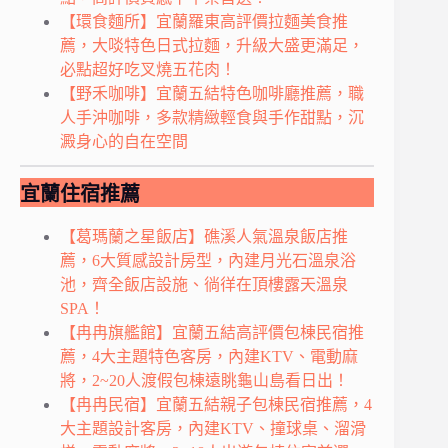
【環食麵所】宜蘭羅東高評價拉麵美食推
薦，大啖特色日式拉麵，升級大盛更滿足，
必點超好吃叉燒五花肉！
【野禾咖啡】宜蘭五結特色咖啡廳推薦，職
人手沖咖啡，多款精緻輕食與手作甜點，沉
澱身心的自在空間
宜蘭住宿推薦
【葛瑪蘭之星飯店】礁溪人氣溫泉飯店推
薦，6大質感設計房型，內建月光石溫泉浴
池，齊全飯店設施、徜徉在頂樓露天溫泉
SPA！
【冉冉旗艦館】宜蘭五結高評價包棟民宿推
薦，4大主題特色客房，內建KTV、電動麻
將，2~20人渡假包棟遠眺龜山島看日出！
【冉冉民宿】宜蘭五結親子包棟民宿推薦，4
大主題設計客房，內建KTV、撞球桌、溜滑