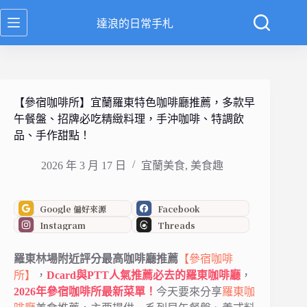
跳
達浪的日常手札
至
主
要
內
容
【參宿咖啡所】宜蘭羅東特色咖啡廳推薦，多款早
午餐盤、招牌必吃精緻料理，手沖咖啡、特調飲
品、手作甜點！
2026 年 3 月 17 日
宜蘭美食
,
美食趣
Google 偏好來源
Facebook
Instagram
Threads
羅東林場附近評分最高咖啡廳推薦
【參宿咖啡
所】
，
Dcard與PTT人氣推薦必去的羅東咖啡廳
，
2026年參宿咖啡所最新菜單！
今天要來分享
羅東咖