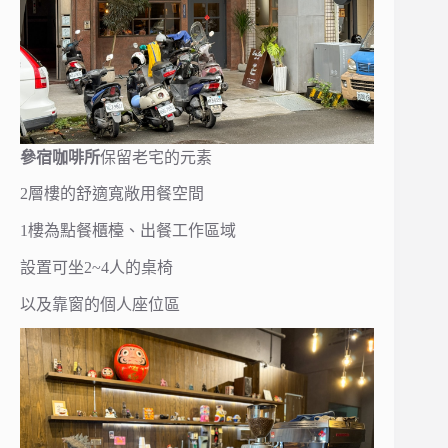
參宿咖啡所
保留老宅的元素
2層樓的舒適寬敞用餐空間
1樓為點餐櫃檯、出餐工作區域
設置可坐2~4人的桌椅
以及靠窗的個人座位區