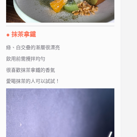
● 抹茶拿鐵
綠、白交疊的漸層很漂亮
飲用前需攪拌均勻
很喜歡抹茶拿鐵的香氣
愛喝抹茶的人可以試試！