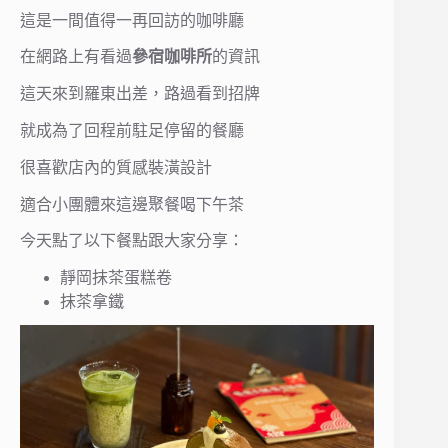
這是一間值得一再回訪的咖啡廳
在網路上有看過
參宿咖啡所
的資訊
這天來到羅東出差，路過看到招牌
就成為了回程前駐足停留的餐廳
很喜歡店內的質感裝潢設計
適合小團體來這邊聚餐喝下午茶
今天點了以下餐點跟大家分享：
靜岡抹茶蛋糕卷
抹茶拿鐵