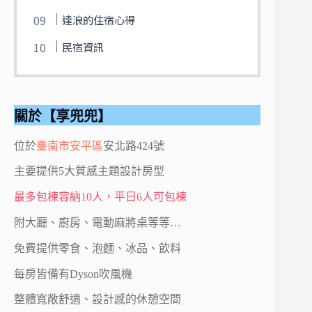
達浪的住宿心得
民宿資訊
關於【享兜兜】
位於
臺南市
安平區
安北路424號
主要提供5大質感主題設計房型
最多包棟容納10人，平日6人可包棟
附大廳、廚房、電動麻將桌等等…
免費提供零食、泡麵、冰品、飲料
每房皆備有Dyson吹風機
整體寬敞舒適、設計感的休憩空間