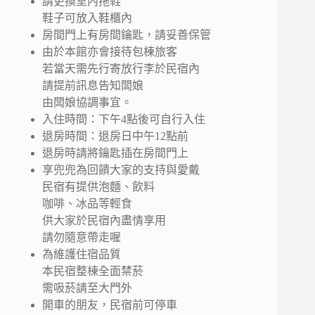
請更換室內拖鞋
鞋子可放入鞋櫃內
房間門上有房間鑰匙，請妥善保管
由於本館亦會接待包棟旅客
若當天需先行寄放行李於民宿內
請提前訊息告知闆娘
由闆娘協調事宜。
入住時間：下午4點後可自行入住
退房時間：退房日中午12點前
退房時請將鑰匙插在房間門上
享兜兜為回饋大家的支持與愛戴
民宿有提供泡麵、飲料
咖啡、冰品等輕食
供大家於民宿內盡情享用
請勿隨意帶走喔
為維護住宿品質
本民宿整棟全面禁菸
需吸菸請至大門外
開車的朋友，民宿前可停車