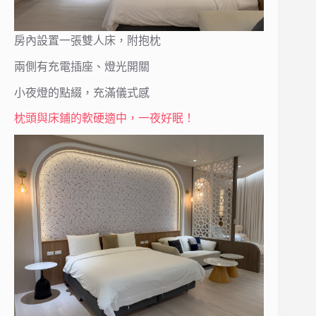
房內設置一張雙人床，附抱枕
兩側有充電插座、燈光開關
小夜燈的點綴，充滿儀式感
枕頭與床鋪的軟硬適中，一夜好眠！