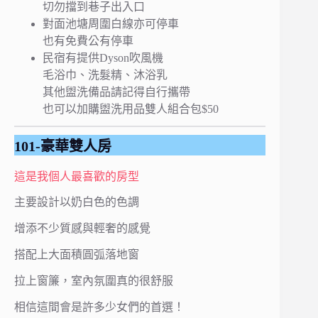
切勿擋到巷子出入口
對面池塘周圍白線亦可停車
也有免費公有停車
民宿有提供Dyson吹風機
毛浴巾、洗髮精、沐浴乳
其他盥洗備品請記得自行攜帶
也可以加購盥洗用品雙人組合包$50
101-豪華雙人房
這是我個人最喜歡的房型
主要設計以奶白色的色調
增添不少質感與輕奢的感覺
搭配上大面積圓弧落地窗
拉上窗簾，室內氛圍真的很舒服
相信這間會是許多少女們的首選！