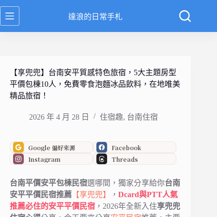
跳
達浪的日常手札
至
主
要
內
容
【享兜兜】台南安平質感特色旅宿，5大主題房型
平價包棟10人，免費零食泡麵冰品飲料，在地唯美
精品旅宿！
2026 年 4 月 28 日
住宿趣
,
台南住宿
Google 偏好來源
Facebook
Instagram
Threads
台南平價安平包棟民宿
選哪間，獨家分享給你
台南
安平平價民宿推薦
【享兜兜】
，
Dcard與PTT人氣
推薦必住的安平平價民宿
，2026年全新入住
享兜兜