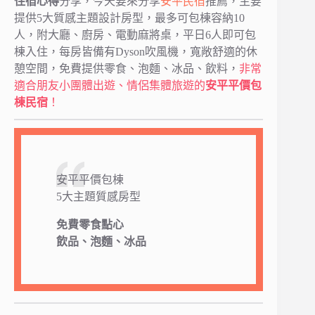
住宿心得
分享，今天要來分享
安平民宿
推薦，主要
提供5大質感主題設計房型，最多可包棟容納10
人，附大廳、廚房、電動麻將桌，平日6人即可包
棟入住，每房皆備有Dyson吹風機，寬敞舒適的休
憩空間，免費提供零食、泡麵、冰品、飲料，
非常
適合朋友小團體出遊、情侶集體旅遊的
安平平價包
棟民宿
！
安平平價包棟
5大主題質感房型
免費零食點心
飲品、泡麵、冰品