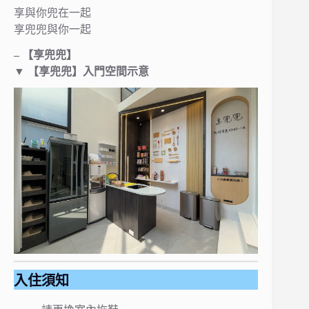
享與你兜在一起
享兜兜與你一起
– 【享兜兜】
▼ 【享兜兜】入門空間示意
入住須知