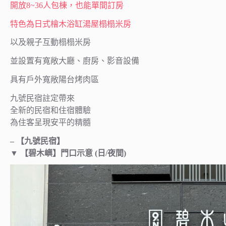
開放8~36人包棟，也能單間訂房
特色為日式檜木浴缸湯屋榻榻米房
以及親子互動榻榻米房
並設置有寬敞大廳、廚房、影音設備
具有戶外寬敞陽台烤肉區
九號民宿註定帶來
全新的民宿和住宿體驗
為住客呈現安平的精髓
– 【九號民宿】
▼
【碧木嶼】門口示意 (日/夜間)