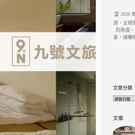
🏆 202
浪，主經
的角度
家，接觸
文章分類
文
章
分
類
文章