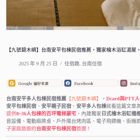
【九號碧木嶼】台南安平包棟民宿推薦，獨家檜木浴缸湯屋，4
2025 年 9 月 25 日
住宿趣
,
台南住宿
Google 偏好來源
Facebook
Inst
台南安平多人包棟民宿推薦
【九號碧木嶼】
，
Dcard與P
安平包棟民宿
、
安平親子民宿
、
安平多人包棟
就看這篇文章
提供
8~36人包棟的百坪電梯豪宅
，內建獨家
日式檜木浴缸榻
音設備、電動麻將桌、戶外陽台烤肉區、電子飛鏢機、街機
子家庭旅遊的
台南安平包棟民宿
首選！