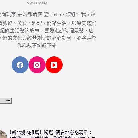
View Profile
6 食尚玩家-駐站部落客 🏆 Hello，您好✨ 我是達
營旅遊、美食、料理、開箱生活，以深度寫實
，紀錄生活點滴故事，喜愛走訪每個景點、店
他們的文化與經營創辦的起心動念，並將這些
作為故事紀錄下來
【新北燒肉推薦】精選4間在地必吃清單：