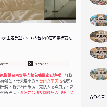
大主題房型，8~36人包棟的百坪電梯豪宅！
agram
Threads
TT人氣推薦台南安平人氣包棟民宿在這裡！
想找
為你解答，今天要來分享
台南安平民宿
推薦，
榻米房
、親子榻榻米房、寬敞大廳與廚房、影
遊戲等等…，
非常適合朋友團體多人出遊、親
合作標章