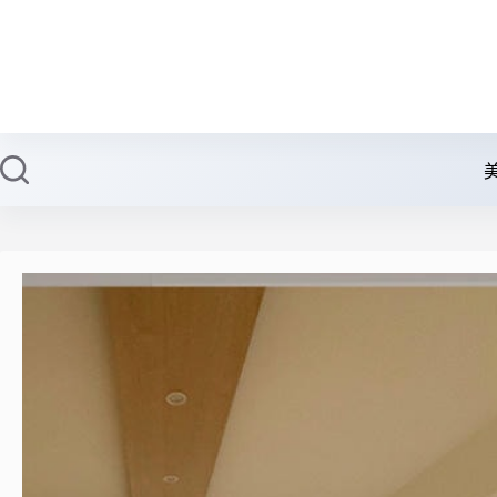
跳
至
主
要
內
容