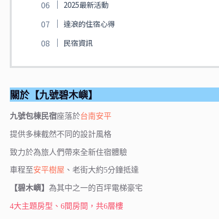
2025最新活動
達浪的住宿心得
民宿資訊
關於【九號碧木嶼】
九號包棟民宿
座落於
台南
安平
提供多棟截然不同的設計風格
致力於為旅人們帶來全新住宿體驗
車程至
安平樹屋
、老街大約5分鐘抵達
【碧木嶼】
為其中之一的百坪電梯豪宅
4大主題房型、6間房間，共6層樓