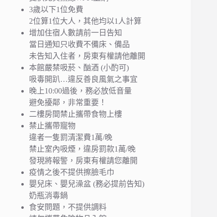
3歲以下1位免費
2位算1位大人，其他均以1人計算 ​
增加住宿人數請前一日告知
當日通知只收費不備床、備品
未告知入住者，房東有權請他離開
本館嚴禁吸菸、酗酒 (小酌可)
吸毒開趴…違反善良風氣之事宜
晚上10:00過後，務必放低音量
避免擾鄰，非常重要！
二樓房間禁止攜帶食物上樓
禁止攜帶寵物
違者一隻罰清潔費1萬/晚
禁止室內吸煙，違房罰款1萬/晚
發現將報警，房東有權請您離開
疫情之後不提供擦臉毛巾
嬰兒床、嬰兒澡盆 (務必提前告知)
奶瓶消毒鍋
食安問題，不提供調料