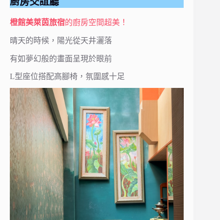
廚房交誼廳
橙館美萊茵旅宿
的廚房空間超美！
晴天的時候，陽光從天井灑落
有如夢幻般的畫面呈現於眼前
L型座位搭配高腳椅，氛圍感十足