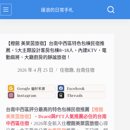
跳
達浪的日常手札
至
主
要
內
容
【橙館 美萊茵旅宿】台南中西區特色包棟民宿推
薦，5大主題設計客房包棟8~18人，內建KTV、電
動麻將、大廳廚房的靜謐旅宿！
2026 年 4 月 25 日
住宿趣
,
台南住宿
Google 偏好來源
Facebook
Instagram
Threads
台南中西區評分最高的特色包棟民宿推薦
【橙館
美萊茵旅宿】
，
Dcard與PTT人氣推薦必住的台南
中西區住宿
，2026年全新入住
橙館美萊茵旅宿
心得