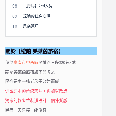
【青鳥】2~4人房
達浪的住宿心得
民宿資訊
關於【橙館 美萊茵旅宿】
位於
臺南市
中西區
民權路三段320巷8號
隸屬
美萊茵旅宿
旗下品牌之一
民宿是由一棟老房子改建而成
保留原本的傳統天井，再加以改造
獨家的輕奢華裝潢設計，個外質感
民宿ㄧ天只接一組旅客