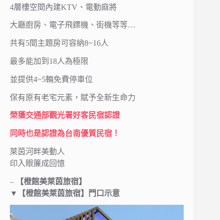
4層樓空間內建KTV、電動麻將
大廳廚房、電子飛鏢機、街機等等…
共有5間主題房可容納8~16人
最多能加到18人為極限
並提供4~5輛免費停車位
保有原有老宅元素，賦予全新生命力
榮獲交通部觀光署好客民宿認證
同時也是認證為台南優質民宿！
萊茵河畔美動人
印入眼簾成回憶
–
【橙館美萊茵旅宿】
▼
【橙館美萊茵旅宿】門口示意