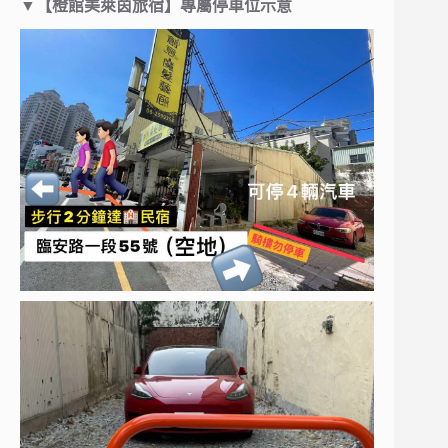
▼
【
橙館
美萊茵旅宿】專屬停車位示意