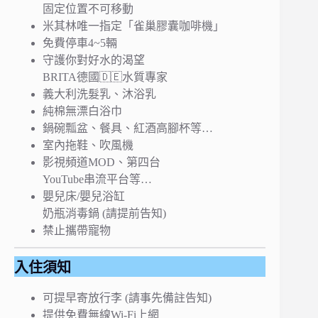
固定位置不可移動
米其林唯一指定「雀巢膠囊咖啡機」
免費停車4~5輛
守護你對好水的渴望
BRITA德國🇩🇪水質專家
義大利洗髮乳、沐浴乳
純棉無漂白浴巾
鍋碗瓢盆、餐具、紅酒高腳杯等…
室內拖鞋、吹風機
影視頻道MOD、第四台
YouTube串流平台等…
嬰兒床/嬰兒浴缸
奶瓶消毒鍋 (請提前告知)
禁止攜帶寵物
入住須知
可提早寄放行李 (請事先備註告知)
提供免費無線Wi-Fi上網