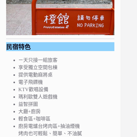
民宿特色
ㄧ天只接一組旅客
享受獨立空間包棟
提供電動麻將桌
電子飛鏢機
KTV歡唱設備
瑪利歐雙人遊戲機
益智拼圖
大廳+廚房
輕食區+咖啡區
廚房電爐台烤肉區+抽油煙機
烤肉也可輕鬆、簡單、不油膩