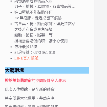
請勿攜帶危險物品入館
刀子、槍械、易燃物、有毒物品等…
進口壁紙不能黏貼任何
3M無痕膠，走過必留下痕跡
古董桌、椅、館內家飾、壁紙禁黏貼
之後若有造成桌角損壞
鬆動、破損、斷裂⋯等
損壞需要賠償的唷⋯請小心使用
包棟最多18位
訂房專線：0973-861-818
LINE官方帳號
大廳環境
橙館美萊茵旅宿
的空間設計令人難忘
此次入住
橙館
，是全新的體會
將空間最大化運用，井然有序