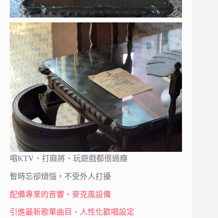
唱KTV、打麻將、玩遊戲都很過癮
暫時忘卻煩惱，不受外人打擾
配備專業的音響、麥克風設備
引進最新歌單曲目、人性化歡唱設定