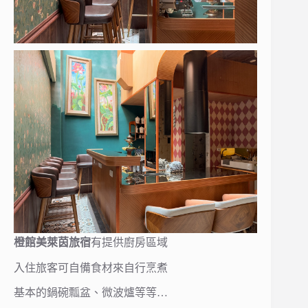
橙館美萊茵旅宿
有提供廚房區域
入住旅客可自備食材來自行烹煮
基本的鍋碗瓢盆、微波爐等等…