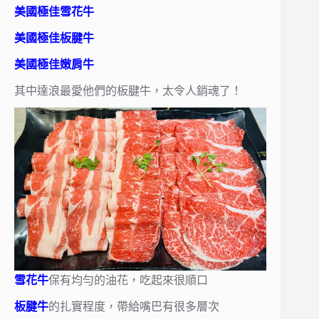
美國極佳雪花牛
美國極佳板腱牛
美國極佳嫩肩牛
其中達浪最愛他們的板腱牛，太令人銷魂了！
雪花牛
保有均勻的油花，吃起來很順口
板腱牛
的扎實程度，帶給嘴巴有很多層次