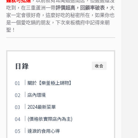
鐘就可抵達
，以前就有耳聞過這間店，但遲遲還沒
吃到，在三重蘆洲一帶
評價超高，回顧率破表，
大
家一定會很好奇，這麼好吃的秘密所在，如果你也
是一個愛吃鍋的朋友，下次來板橋府中記得來朝
聖
！
目錄
收合
關於【樂釜極上鍋物】
店內環境
2024最新菜單
(價格依實際店內為主)
達浪的食用心得