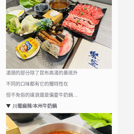
湯頭的部分除了昆布高湯的基底外
不同的口味都有它的獨特性在
但不免俗的達浪還是偏愛牛奶鍋…
▼
川蜀麻辣/本州牛奶鍋