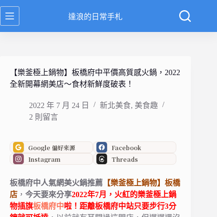
跳
達浪的日常手札
至
主
要
內
容
【樂釜極上鍋物】板橋府中平價高質感火鍋，2022
全新開幕網美店～食材新鮮度破表！
2022 年 7 月 24 日
新北美食
,
美食趣
2 則留言
Google 偏好來源
Facebook
Instagram
Threads
板橋府中人氣網美火鍋推薦
【樂釜極上鍋物】板橋
店
，
今天要來分享
2022年7月，火紅的樂釜極上鍋
物插旗
板橋府中
啦！
距離板橋府中站只要步行3分