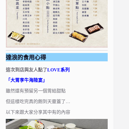
達浪的食用心得
這次到店與友人點了
LOVE系列
「大胃享牛海陸宴」
雖然還有預留另一個胃給甜點
但這樣吃完真的飽到天靈蓋了…
以下來跟大家分享其中有的內容