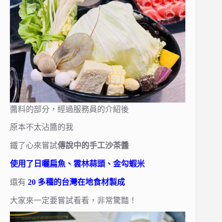
醬料的部分，經過服務員的介紹後
原本不太沾醬的我
鐵了心來嘗試
傳說中的手工沙茶醬
使用了日曬扁魚、雲林蒜頭、金勾蝦米
還有
20 多種的台灣在地食材製成
大家來一定要嘗試看看，非常驚豔！