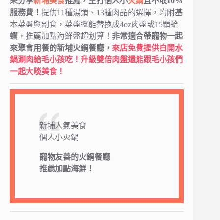
來分享
新埔美食
推薦，主打個人小
火鍋
且不收10%
服務費！
提供11種湯頭、13種肉品的選擇，均附基
本菜盤與副食，菜盤還能替換成4oz肉盤或15顆蛤
蠣，推薦加點海鮮盤超划算！
非常適合帶寵物一起
來聚會用餐的新埔火鍋餐廳，
來店免費提供白開水
鍋涮肉給毛小孩吃！升級雙倍肉盤還能跟毛小孩們
一起大啖美食！
新埔人氣美食
個人小火鍋
寵物友善的火鍋餐廳
推薦加點海鮮！