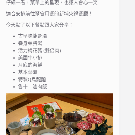
仔細一看，菜單上的呈現，也讓人會心一笑
適合安排前往聚會用餐的新埔火鍋餐廳！
今天點了以下餐點跟大家分享：
古早味龍骨湯
養身藥膳湯
活力梅花豬 (雙倍肉)
美國牛小排
月底的海鮮
基本菜盤
特製Q烏龍麵
魯十二滷肉飯