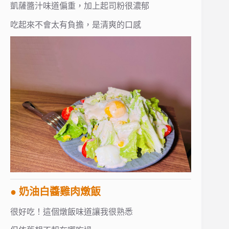
凱薩醬汁味道偏重，加上起司粉很濃郁
吃起來不會太有負擔，是清爽的口感
● 奶油白醬雞肉燉飯
很好吃！這個燉飯味道讓我很熟悉