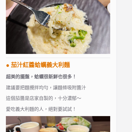
● 茄汁紅醬蛤蠣義大利麵
超美的擺盤，蛤蠣很新鮮也很多！
建議要把麵攪拌均勻，讓麵條吸附醬汁
這個茄醬是店家自製的，十分濃郁～
愛吃義大利麵的人，絕對要試試！