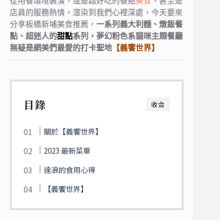
從用餐環境裝潢，或是超好吃的餐點
美食
，甚至是
店員的服務熱情，渲染到我們心裡深處，
今天要來
分享板橋新埔美食推薦，
一系列義大利麵、燉飯餐
點、超迷人的
甜點
系列，
夢幻粉色系貓咪主題餐廳
無疑是網美們最愛的打卡聖地
【義饗世界】
目錄
收合
關於【義饗世界】
2023 最新菜單
達浪的食用心得
【義饗世界】