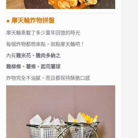
● 摩天輪炸物拼盤
摩天輪乘載了多少童年回憶的時光
每個炸物都想來點，就點摩天輪吧！
內有
雞米花、雞肉多納之
雞柳條、薯條、起司薯球
炸物完全不油膩，而且都保持酥脆口感