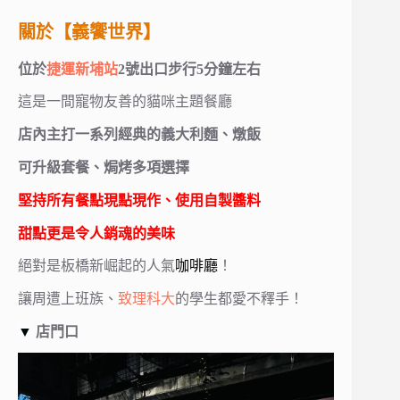
關於【義饗世界】
位於
捷運新埔站
2號出口步行5分鐘左右
這是一間寵物友善的貓咪主題餐廳
店內主打一系列經典的義大利麵、燉飯
可升級套餐、焗烤多項選擇
堅持所有餐點現點現作、使用自製醬料
甜點更是令人銷魂的美味
絕對是板橋新崛起的人氣
咖啡廳
！
讓周遭上班族、
致理科大
的學生都愛不釋手！
▼
店門口