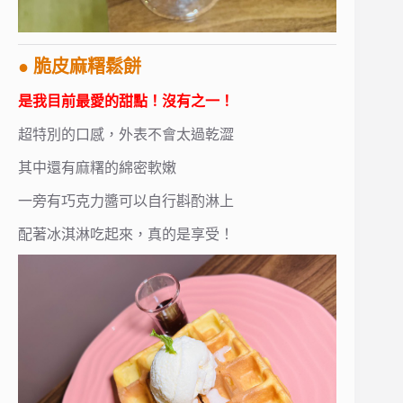
● 脆皮麻糬鬆餅
是我目前最愛的甜點！沒有之一！
超特別的口感，外表不會太過乾澀
其中還有麻糬的綿密軟嫩
一旁有巧克力醬可以自行斟酌淋上
配著冰淇淋吃起來，真的是享受！