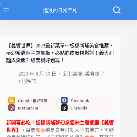
跳
達浪的日常手札
至
主
要
內
容
【義饗世界】2023最新菜單～板橋新埔美食推薦，
夢幻系貓咪主題餐廳，必點脆皮麻糬鬆餅！義大利
麵與燉飯升級套餐好划算！
2023 年 6 月 30 日
新北美食
,
美食趣
1 則留言
Google 偏好來源
Facebook
Instagram
Threads
新開幕必吃！
板橋
新埔
夢幻系貓咪主題餐廳
【義饗
世界】
，每間
餐廳
總是會有打動人心的地方，
可能