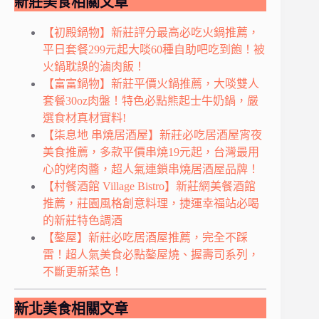
新莊美食相關文章
【初殿鍋物】新莊評分最高必吃火鍋推薦，
平日套餐299元起大啖60種自助吧吃到飽！被
火鍋耽誤的滷肉飯！
【富富鍋物】新莊平價火鍋推薦，大啖雙人
套餐30oz肉盤！特色必點熊起士牛奶鍋，嚴
選食材真材實料!
【柒息地 串燒居酒屋】新莊必吃居酒屋宵夜
美食推薦，多款平價串燒19元起，台灣最用
心的烤肉醬，超人氣連鎖串燒居酒屋品牌！
【村餐酒館 Village Bistro】新莊網美餐酒館
推薦，莊園風格創意料理，捷運幸福站必喝
的新莊特色調酒
【鏊屋】新莊必吃居酒屋推薦，完全不踩
雷！超人氣美食必點鏊屋燒、握壽司系列，
不斷更新菜色！
新北美食相關文章