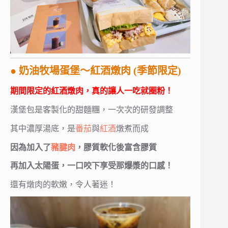
● 奶油牧場蛋堡～紅酒燉肉 (季節限定)
期間限定的紅酒燉肉，真的讓人一吃就圈粉！
漢堡包是客製化的甜麵糰，一次次的研發調整
其中濃厚湯底，是
番茄
與
紅酒
燉煮而成
因為加入了
豬腱肉
，膠質軟化後富含膠質
再加入太陽蛋，一口咬下享受那爆漿的口感！
還有燉肉的軟嫩，令人著迷！