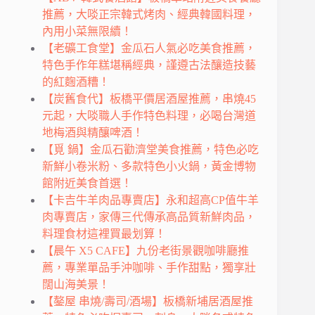
推薦，大啖正宗韓式烤肉、經典韓國料理，
內用小菜無限續！
【老礦工食堂】金瓜石人氣必吃美食推薦，
特色手作年糕堪稱經典，謹遵古法釀造技藝
的紅麴酒糟！
【炭舊食代】板橋平價居酒屋推薦，串燒45
元起，大啖職人手作特色料理，必喝台灣道
地梅酒與精釀啤酒！
【覓 鍋】金瓜石勸濟堂美食推薦，特色必吃
新鮮小卷米粉、多款特色小火鍋，黃金博物
館附近美食首選！
【卡吉牛羊肉品專賣店】永和超高CP值牛羊
肉專賣店，家傳三代傳承高品質新鮮肉品，
料理食材這裡買最划算！
【晨午 X5 CAFE】九份老街景觀咖啡廳推
薦，專業單品手沖咖啡、手作甜點，獨享壯
闊山海美景！
【鏊屋 串燒/壽司/酒場】板橋新埔居酒屋推