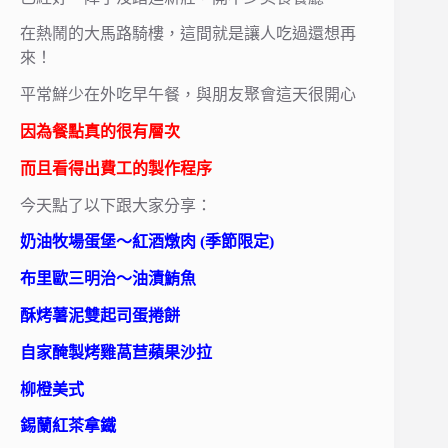
在熱鬧的大馬路騎樓，這間就是讓人吃過還想再
來！
平常鮮少在外吃
早午餐
，與朋友聚會這天很開心
因為餐點真的很有層次
而且看得出費工的製作程序
今天點了以下跟大家分享：
奶油牧場蛋堡～紅酒燉肉 (季節限定)
布里歐三明治～油漬鮪魚
酥烤薯泥雙起司蛋捲餅
自家醃製烤雞萵苣蘋果沙拉
柳橙美式
錫蘭紅茶拿鐵