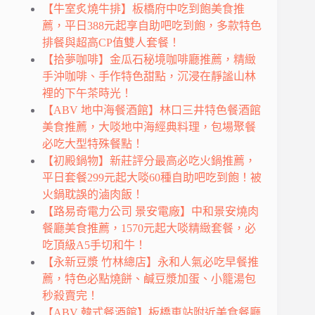
【牛室炙燒牛排】板橋府中吃到飽美食推
薦，平日388元起享自助吧吃到飽，多款特色
排餐與超高CP值雙人套餐！
【拾夢咖啡】金瓜石秘境咖啡廳推薦，精緻
手沖咖啡、手作特色甜點，沉浸在靜謐山林
裡的下午茶時光！
【ABV 地中海餐酒館】林口三井特色餐酒館
美食推薦，大啖地中海經典料理，包場聚餐
必吃大型特殊餐點！
【初殿鍋物】新莊評分最高必吃火鍋推薦，
平日套餐299元起大啖60種自助吧吃到飽！被
火鍋耽誤的滷肉飯！
【路易奇電力公司 景安電廠】中和景安燒肉
餐廳美食推薦，1570元起大啖精緻套餐，必
吃頂級A5手切和牛！
【永新豆漿 竹林總店】永和人氣必吃早餐推
薦，特色必點燒餅、鹹豆漿加蛋、小籠湯包
秒殺賣完！
【ABV 韓式餐酒館】板橋車站附近美食餐廳