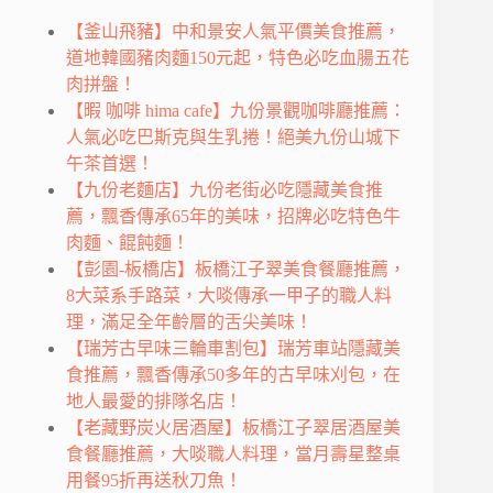
【釜山飛豬】中和景安人氣平價美食推薦，
道地韓國豬肉麵150元起，特色必吃血腸五花
肉拼盤！
【暇 咖啡 hima cafe】九份景觀咖啡廳推薦：
人氣必吃巴斯克與生乳捲！絕美九份山城下
午茶首選！
【九份老麵店】九份老街必吃隱藏美食推
薦，飄香傳承65年的美味，招牌必吃特色牛
肉麵、餛飩麵！
【彭園-板橋店】板橋江子翠美食餐廳推薦，
8大菜系手路菜，大啖傳承一甲子的職人料
理，滿足全年齡層的舌尖美味！
【瑞芳古早味三輪車割包】瑞芳車站隱藏美
食推薦，飄香傳承50多年的古早味刈包，在
地人最愛的排隊名店！
【老藏野炭火居酒屋】板橋江子翠居酒屋美
食餐廳推薦，大啖職人料理，當月壽星整桌
用餐95折再送秋刀魚！