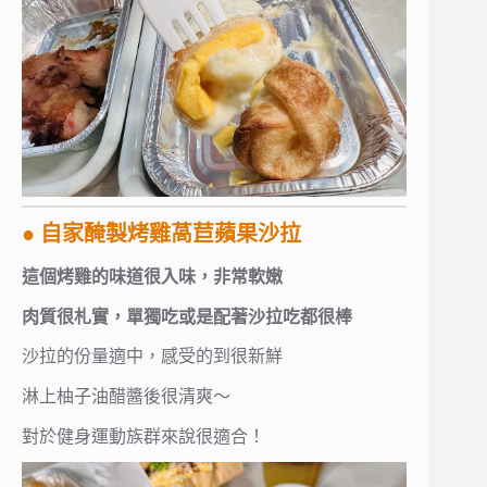
● 自家醃製烤雞萵苣蘋果沙拉
這個烤雞的味道很入味，非常軟嫩
肉質很札實，單獨吃或是配著沙拉吃都很棒
沙拉的份量適中，感受的到很新鮮
淋上柚子油醋醬後很清爽～
對於健身運動族群來說很適合！