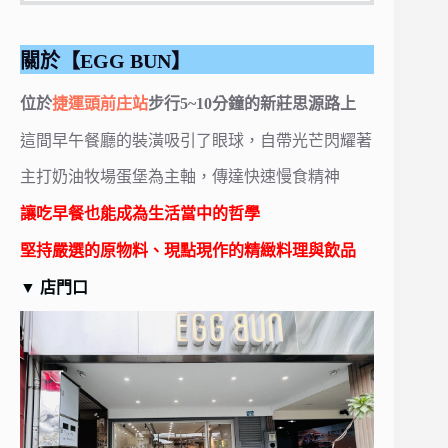
關於【EGG BUN】
位於
捷運頭前庄站
步行5~10分鐘的新莊思源路上
這間早午餐廳的裝潢吸引了眼球，自帶光芒閃耀著
主打奶油牧場蛋堡為主軸，傳達快速慢食精神
讓吃早餐也能成為生活當中的哲學
堅持嚴選的原物料、現點現作的精緻料理與飲品
▼
店門口