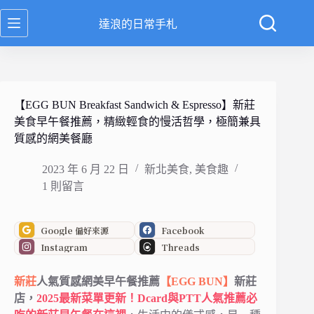
跳
達浪的日常手札
至
主
要
內
容
【EGG BUN Breakfast Sandwich & Espresso】新莊
美食早午餐推薦，精緻輕食的慢活哲學，極簡兼具
質感的網美餐廳
2023 年 6 月 22 日
新北美食
,
美食趣
1 則留言
Google 偏好來源
Facebook
Instagram
Threads
新莊
人氣質感網美早午餐推薦
【EGG BUN】
新莊
店
，
2025最新菜單更新！Dcard與PTT人氣推薦必