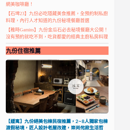
網美咖啡廳！
【石埤23】九份必吃隱藏美食推薦，全預約制私廚
料理，內行人才知道的九份秘境餐廳首選
【稚時Gamins】九份金瓜石必去秘境餐廳大公開！
沒有預約就吃不到，吃貨都愛的經典主廚私房料理
九份住宿推薦
【緩寓】九份絕美包棟民宿推薦，2~8人獨家包棟
渡假秘境，匠人設計老屋改建，崇尚侘寂生活哲