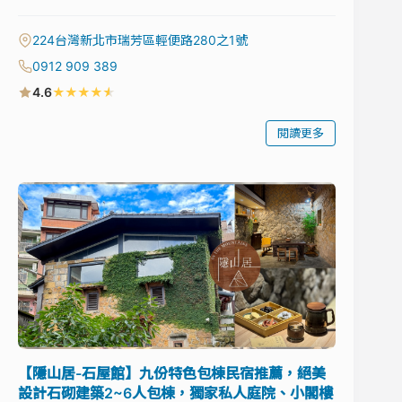
224台灣新北市瑞芳區輕便路280之1號
0912 909 389
★
★
★
★
★
4.6
閱讀更多
【隱山居-石屋館】九份特色包棟民宿推薦，絕美
設計石砌建築2~6人包棟，獨家私人庭院、小閣樓