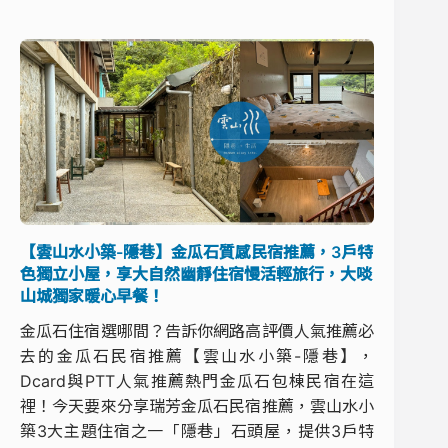
【雲山水小築-隱巷】金瓜石質感民宿推薦，3戶特
色獨立小屋，享大自然幽靜住宿慢活輕旅行，大啖
山城獨家暖心早餐！
金瓜石住宿選哪間？告訴你網路高評價人氣推薦必
去的金瓜石民宿推薦【雲山水小築-隱巷】，
Dcard與PTT人氣推薦熱門金瓜石包棟民宿在這
裡！今天要來分享瑞芳金瓜石民宿推薦，雲山水小
築3大主題住宿之一「隱巷」石頭屋，提供3戶特