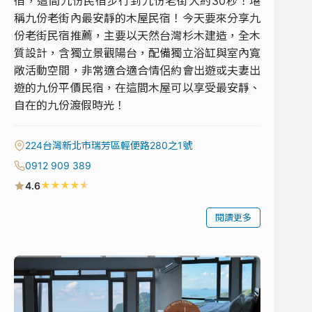
宿，這間九份民宿步行到九份老街大約30秒！堪
稱九份老街內最安靜的木屋民宿！今天要來分享九
份老街民宿推薦，主要以天然台灣杉木建造，全木
質設計，含獨立景觀陽台，配備獨立浴缸與室內寬
敞活動空間，非常適合適合情侶約會出遊或夫妻出
遊的九份平價民宿，在這間木屋可以享受最安靜、
自在的九份渡假時光！
224台灣新北市瑞芳區輕便路280之1號
0912 909 389
★
★
★
★
★
4.6
閱讀更多