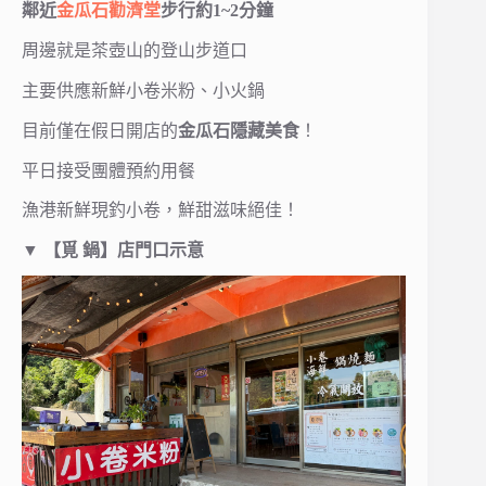
鄰近
金瓜石勸濟堂
步行約1~2分鐘
周邊就是茶壺山的登山步道口
主要供應新鮮小卷米粉、小火鍋
目前僅在假日開店的
金瓜石隱藏美食
！
平日接受團體預約用餐
漁港新鮮現釣小卷，鮮甜滋味絕佳！
▼
【覓 鍋】店門口示意