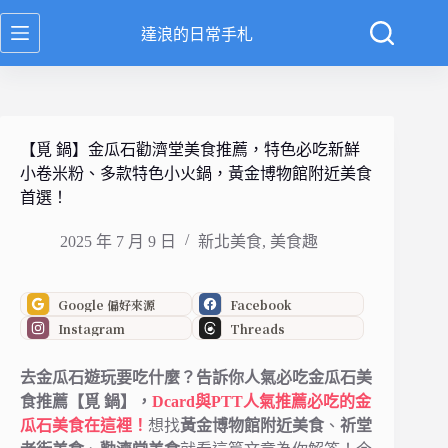
跳
達浪的日常手札
至
主
要
內
容
【覓 鍋】金瓜石勸濟堂美食推薦，特色必吃新鮮
小卷米粉、多款特色小火鍋，黃金博物館附近美食
首選！
2025 年 7 月 9 日
新北美食
,
美食趣
Google 偏好來源
Facebook
Instagram
Threads
去金瓜石遊玩要吃什麼？告訴你人氣必吃金瓜石美
食推薦【覓 鍋】，
Dcard與PTT人氣推薦必吃的金
瓜石美食在這裡！
想找
黃金博物館附近美食
、
祈堂