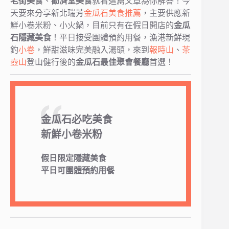
老街美食
、
勸濟堂美食
就看這篇文章為你解答！今
天要來分享新北瑞芳
金瓜石美食推薦
，主要供應新
鮮小卷米粉、小火鍋，目前只有在假日開店的
金瓜
石隱藏美食
！平日接受團體預約用餐，漁港新鮮現
釣
小卷
，鮮甜滋味完美融入湯頭，來到
報時山
、
茶
壺山
登山健行後的
金瓜石最佳聚會餐廳
首選！
金瓜石必吃美食
新鮮小卷米粉
假日限定隱藏美食
平日可團體預約用餐