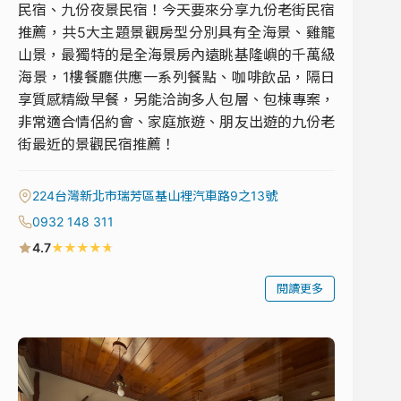
民宿、九份夜景民宿！今天要來分享九份老街民宿
推薦，共5大主題景觀房型分別具有全海景、雞籠
山景，最獨特的是全海景房內遠眺基隆嶼的千萬級
海景，1樓餐廳供應一系列餐點、咖啡飲品，隔日
享質感精緻早餐，另能洽詢多人包層、包棟專案，
非常適合情侶約會、家庭旅遊、朋友出遊的九份老
街最近的景觀民宿推薦！
224台灣新北市瑞芳區基山裡汽車路9之13號
0932 148 311
★
★
★
★
★
4.7
閱讀更多