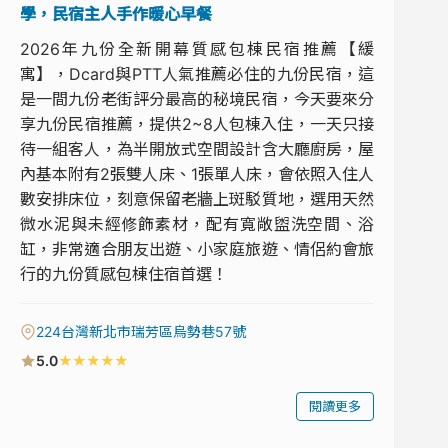
學，民宿主人手作暖心早餐
2026年九份全新開幕質感包棟民宿推薦【緩
寓】，Dcard與PTT人氣推薦必住的九份民宿，這
是一間九份老街評分最高的秘境民宿，今天要來分
享九份民宿推薦，提供2~8人包棟入住，一天只接
待一組客人，為半開放式空間設計含大廳廚房，屋
內基本附有2張雙人床、1張單人床，會依照入住人
數安排床位，刻意保留老牆上斑駁質地，選用天然
微水泥與未經修飾素材，配有寬敞盥洗空間、浴
缸，非常適合朋友出遊、小家庭旅遊、情侶約會旅
行的九份質感包棟住宿首選！
224台灣新北市瑞芳區烏勢巷57號
★
★
★
★
★
5.0
閱讀更多