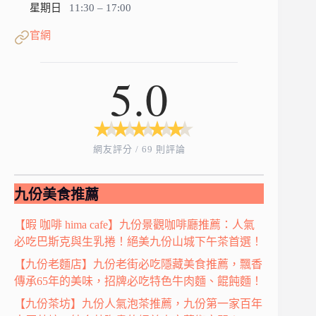
星期日
11:30 – 17:00
官網
5.0
★
★
★
★
★
★
★
★
★
★
網友評分 / 69 則評論
九份美食推薦
【暇 咖啡 hima cafe】九份景觀咖啡廳推薦：人氣
必吃巴斯克與生乳捲！絕美九份山城下午茶首選！
【九份老麵店】九份老街必吃隱藏美食推薦，飄香
傳承65年的美味，招牌必吃特色牛肉麵、餛飩麵！
【九份茶坊】九份人氣泡茶推薦，九份第一家百年