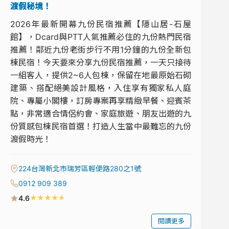
渡假秘境！
2026年最新開幕九份民宿推薦【隱山居-石屋
館】，Dcard與PTT人氣推薦必住的九份熱門民宿
推薦！鄰近九份老街步行不用1分鐘的九份全新包
棟民宿！今天要來分享九份民宿推薦，一天只接待
一組客人，提供2~6人包棟，保留在地最原始石砌
建築、搭配絕美設計風格，入住享有獨家私人庭
院、專屬小閣樓，訂房專案再享精緻早餐、迎賓茶
點，非常適合情侶約會、家庭旅遊、朋友出遊的九
份質感包棟民宿首選！打造人生當中最難忘的九份
渡假時光！
224台灣新北市瑞芳區輕便路280之1號
0912 909 389
★
★
★
★
★
4.6
閱讀更多