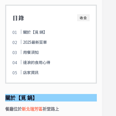
目錄
收合
關於【覓 鍋】
2025最新菜單
用餐須知
達浪的食用心得
店家資訊
關於【覓 鍋】
餐廳位於
新北
瑞芳區
祈堂路上