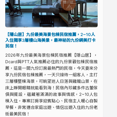
【隱山居】九份最美海景包棟民宿推薦，2~10人
入住獨享3層樓山海美景，最神秘的九份網美打卡
民宿！
2026年九份最美海景包棟民宿推薦【隱山居】，
Dcard與PTT人氣推薦必住的九份景觀包棟民宿推
薦，這是一間九份訂房最熱門的民宿，今天要來分
享九份民宿包棟推薦，一天只接待一組客人，主打
三層樓整棟海景，可眺望迷人日落與雞籠山景，在
床上睜開眼睛就能看到海！民宿內珍藏多件古董傢
俱與擺設，蘊藏著滿滿的故事與情感，2~10人包
棟入住，專案訂房享迎賓點心、民宿主人暖心自製
早餐，非常適合家庭出遊、情侶出遊入住的九份老
街最美民宿！