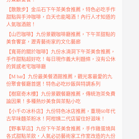
【散散步】金瓜石下午茶美食推薦，特色必吃手作
甜點與手沖咖啡，白天也能喝酒！內行人才知道的
人氣咖酒館！
【山巴咖啡】九份景觀咖啡廳推薦，下午茶甜點的
美食饗宴，瀝青藝術家的文化藝廊
【寬哥的關於咖啡】九份水湳洞下午茶美食推薦，
手作甜點超好吃！每日現作義大利麵條，沒有公休
的質感老宅咖啡廳
【M bar】九份最美餐酒館推薦，觀光客最愛的九
份聚會餐廳首選！特色必吃炒飯與特調系列
【樹窟奇木樓】九份景觀餐廳推薦，傳統泡茶免費
論因果！多種熱炒美食與茶點小吃
【小千の冰朴店】九份特色冰店推薦，重現60年代
古早味麵茶粉冰！阿柑姨二代店留住好滋味！
【野事草店】九份下午茶美食推薦，手作雞蛋燒與
各式甜點茶飲，人氣必訪藝術家工作室改造的九份