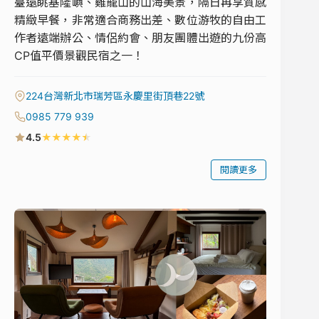
臺遠眺基隆嶼、雞籠山的山海美景，隔日再享質感
精緻早餐，非常適合商務出差、數位游牧的自由工
作者遠端辦公、情侶約會、朋友團體出遊的九份高
CP值平價景觀民宿之一！
224台灣新北市瑞芳區永慶里街頂巷22號
0985 779 939
★
★
★
★
★
4.5
閱讀更多