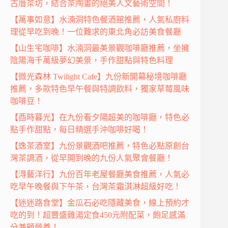
古厝茶坊，結合茶陶畫的絕美人文藝術空間！
【萬事如意】水湳洞特色餐酒館推薦，人氣私廚料
理從早吃到晚！一位難求的東北角必訪美食餐廳
【山生宅咖啡】水湳洞最美景觀咖啡廳推薦，坐擁
陰陽海千萬級夢幻美景，手作甜點與特色料理
【微光森林 Twilight Cafe】九份新開幕秘境咖啡廳
推薦，多款特色早午餐與特調飲料，獨家草莓風味
咖啡豆！
【酉時暮光】在九份看夕陽超美的咖啡廳，特色必
點手作甜點，每日精選手沖咖啡好喝！
【逸茶酒室】九份景觀酒吧推薦，特色必點原創台
灣茶調酒，從早開到晚的九份人氣聚會餐廳！
【淂藝洋行】九份百年老屋餐廳美食推薦，人氣必
吃早午晚餐與下午茶，台灣茶霜淇淋超級好吃！
【迷迷路食堂】金瓜石必吃隱藏美食，線上預約才
吃的到！超豐盛雞湯定食450元附配菜，飽足感滿
分兼顧營養！