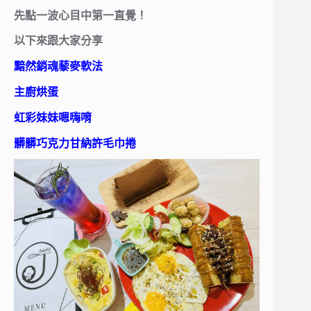
先點一波心目中第一直覺！
以下來跟大家分享
黯然銷魂藜麥軟法
主廚烘蛋
虹彩妹妹嗯嗨唷
髒髒巧克力甘納許毛巾捲