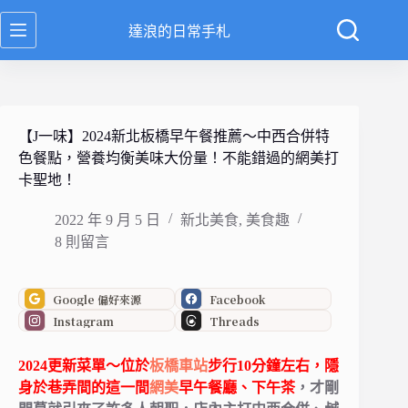
跳
達浪的日常手札
至
主
要
內
容
【J一味】2024新北板橋早午餐推薦～中西合併特
色餐點，營養均衡美味大份量！不能錯過的網美打
卡聖地！
2022 年 9 月 5 日
新北美食
,
美食趣
8 則留言
Google 偏好來源
Facebook
Instagram
Threads
2024更新菜單～位於
板橋車站
步行10分鐘左右，
隱
身於巷弄間的這一間
網美
早午餐廳、下午茶
，才剛