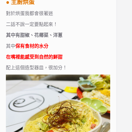
● 主廚烘蛋
對於烘蛋我都會很著迷
二話不說一定要點起來！
其中有甜椒、花椰菜、洋蔥
其中
保有食材的水分
在嘴裡能感受到自然的鮮甜
配上這個造型器皿，很加分！