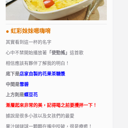
● 虹彩妹妹嗯嗨唷
其實看到這一杯的名字
心中不禁開始播放著
「使勁搖」
這首歌
相信應該有夥伴了解我的明白！
底下是
店家自製的花果茶糖漿
中間是
雪碧
上方則是
蝶豆花
漸層起來非常的美，記得喝之前要攪拌一下！
據說是很多小孩以及女孩們的最愛
果汁啵啵球一顆顆在嘴中咬破，很是療癒！