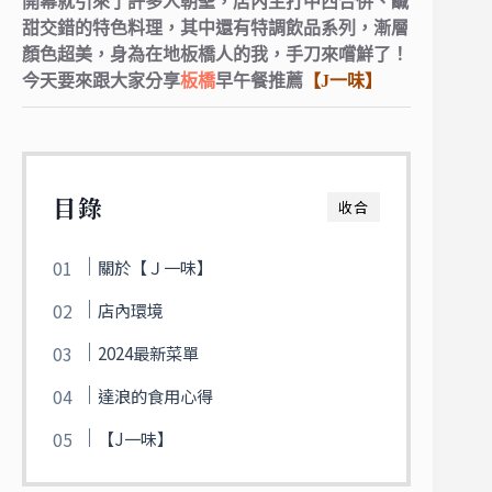
開幕就引來了許多人朝聖，
店內主打中西合併、鹹
甜交錯的特色料理，
其中還有特調飲品系列，漸層
顏色超美，
身為在地板橋人的我，手刀來嚐鮮了！
今天要來跟大家分享
板橋
早午餐推薦
【J一味】
目錄
收合
關於【Ｊ一味】
店內環境
2024最新菜單
達浪的食用心得
【J一味】