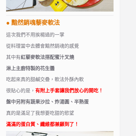
● 黯然銷魂藜麥軟法
這次我們不用挨楊過的一掌
從料理當中去體會黯然銷魂的感覺
其中有
紅藜麥軟法搭配蜜汁叉燒
淋上主廚特製的花生醬
吃起來真的甜鹹交疊，軟法外酥內軟
很貼心的是，
有附上手套讓我們放心的開吃！
盤中另附有蔬果沙拉、炸湯圓、半熟蛋
真的是滿足了我想要吃甜的慾望
滿滿的蛋白質、纖維都兼顧到了！