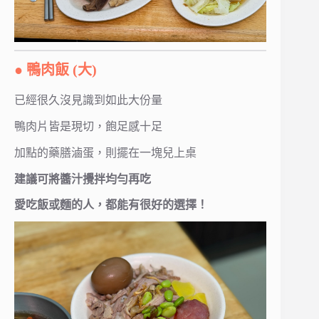
● 鴨肉飯 (大)
已經很久沒見識到如此大份量
鴨肉片皆是現切，飽足感十足
加點的藥膳滷蛋，則擺在一塊兒上桌
建議可將醬汁攪拌均勻再吃
愛吃飯或麵的人，都能有很好的選擇！