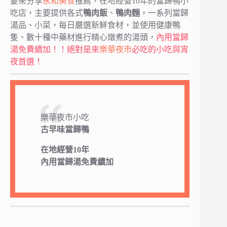
要來分享
永和美食
推薦，在地經營10年的當歸鴨小
吃店，主要提供各式
鴨肉飯
、
鴨肉麵
，一系列當歸
湯品、小菜，每日嚴選新鮮食材，並使用健康鴨
隻、數十種中藥材進行精心燉煮的湯頭，
內用當歸
湯免費續加！！絕對是來
樂華夜市
必吃的小吃與宵
夜首選！
樂華夜市小吃
古早味當歸鴨
在地經營10年
內用當歸湯免費續加