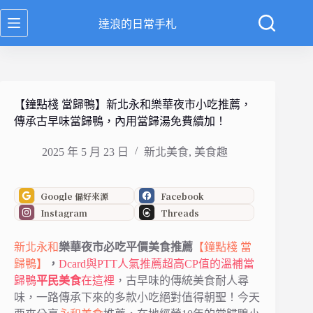
跳
達浪的日常手札
至
主
要
內
容
【鐘點棧 當歸鴨】新北永和樂華夜市小吃推薦，
傳承古早味當歸鴨，內用當歸湯免費續加！
2025 年 5 月 23 日
新北美食
,
美食趣
Google 偏好來源
Facebook
Instagram
Threads
新北
永和
樂華夜市必吃平價美食推薦
【鐘點棧 當
歸鴨】
，
Dcard與PTT人氣推薦超高CP值的溫補當
歸鴨
平民美食
在這裡
，古早味的傳統美食耐人尋
味，一路傳承下來的多款小吃絕對值得朝聖！今天