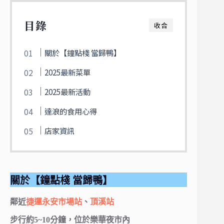
目錄
收合
關於【鐘點棧 當歸鴨】
2025最新菜單
2025最新活動
達浪的食用心得
店家資訊
關於【鐘點棧 當歸鴨】
鄰近
捷運永安市場站
、
頂溪站
步行約5~10分鐘，位於樂華夜市內