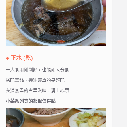
● 下水 (乾)
一人食用剛剛好，也能兩人分食
搭配薑絲、醬油膏真的是絕配
充滿無盡的古早滋味，湧上心頭
小菜系列真的都很值得點！