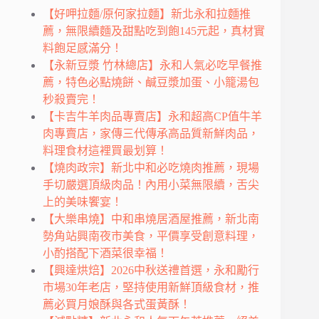
【好呷拉麵/原何家拉麵】新北永和拉麵推
薦，無限續麵及甜點吃到飽145元起，真材實
料飽足感滿分！
【永新豆漿 竹林總店】永和人氣必吃早餐推
薦，特色必點燒餅、鹹豆漿加蛋、小籠湯包
秒殺賣完！
【卡吉牛羊肉品專賣店】永和超高CP值牛羊
肉專賣店，家傳三代傳承高品質新鮮肉品，
料理食材這裡買最划算！
【燒肉政宗】新北中和必吃燒肉推薦，現場
手切嚴選頂級肉品！內用小菜無限續，舌尖
上的美味饗宴！
【大樂串燒】中和串燒居酒屋推薦，新北南
勢角站興南夜市美食，平價享受創意料理，
小酌搭配下酒菜很幸福！
【興達烘焙】2026中秋送禮首選，永和勵行
市場30年老店，堅持使用新鮮頂級食材，推
薦必買月娘酥與各式蛋黃酥！