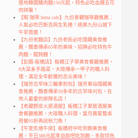
道地韓國豬肉麵150元起，特色必吃血腸五花
肉拼盤！
【暇 咖啡 hima cafe】九份景觀咖啡廳推薦：
人氣必吃巴斯克與生乳捲！絕美九份山城下
午茶首選！
【九份老麵店】九份老街必吃隱藏美食推
薦，飄香傳承65年的美味，招牌必吃特色牛
肉麵、餛飩麵！
【彭園-板橋店】板橋江子翠美食餐廳推薦，
8大菜系手路菜，大啖傳承一甲子的職人料
理，滿足全年齡層的舌尖美味！
【瑞芳古早味三輪車割包】瑞芳車站隱藏美
食推薦，飄香傳承50多年的古早味刈包，在
地人最愛的排隊名店！
【老藏野炭火居酒屋】板橋江子翠居酒屋美
食餐廳推薦，大啖職人料理，當月壽星整桌
用餐95折再送秋刀魚！
【牛室炙燒牛排】板橋府中吃到飽美食推
薦，平日388元起享自助吧吃到飽，多款特色