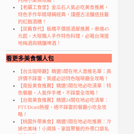
內用小菜無限續！
【老礦工食堂】金瓜石人氣必吃美食推薦，
特色手作年糕堪稱經典，謹遵古法釀造技藝
的紅麴酒糟！
【炭舊食代】板橋平價居酒屋推薦，串燒45
元起，大啖職人手作特色料理，必喝台灣道
地梅酒與精釀啤酒！
看更多美食懶人包
【台北咖啡廳】精選5間在地人激推名單：高
評價不踩雷、質感必訪特色咖啡廳全攻略！
【南投美食推薦】精選5間在地必吃清單：特
色餐廳、人氣伴手禮，不踩雷全攻略！
【台南美食推薦】精選24間在地必吃清單：
PTT/Dcard熱搜、絕不踩雷的餐廳小吃全攻
略！
【桃園外帶美食】精選5間在地必吃推薦：冷
掉也美味！小資族、家庭聚餐的外帶口袋名