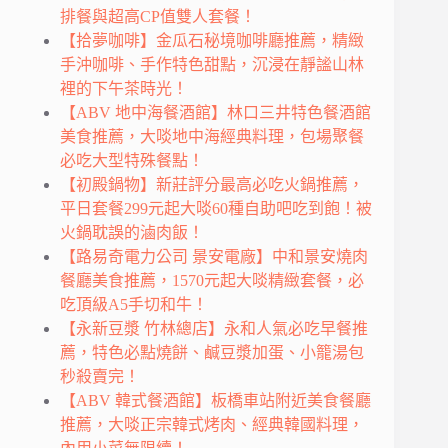
排餐與超高CP值雙人套餐！
【拾夢咖啡】金瓜石秘境咖啡廳推薦，精緻
手沖咖啡、手作特色甜點，沉浸在靜謐山林
裡的下午茶時光！
【ABV 地中海餐酒館】林口三井特色餐酒館
美食推薦，大啖地中海經典料理，包場聚餐
必吃大型特殊餐點！
【初殿鍋物】新莊評分最高必吃火鍋推薦，
平日套餐299元起大啖60種自助吧吃到飽！被
火鍋耽誤的滷肉飯！
【路易奇電力公司 景安電廠】中和景安燒肉
餐廳美食推薦，1570元起大啖精緻套餐，必
吃頂級A5手切和牛！
【永新豆漿 竹林總店】永和人氣必吃早餐推
薦，特色必點燒餅、鹹豆漿加蛋、小籠湯包
秒殺賣完！
【ABV 韓式餐酒館】板橋車站附近美食餐廳
推薦，大啖正宗韓式烤肉、經典韓國料理，