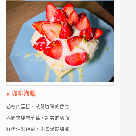
● 咖啡海綿
鬆軟的蛋糕，散發咖啡的香氣
內餡夾雙層草莓，超美的切面
鮮奶油很綿密，不會過於甜膩