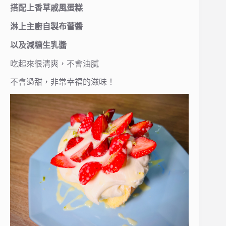
搭配上香草戚風蛋糕
淋上主廚自製布蕾醬
以及減糖生乳醬
吃起來很清爽，不會油膩
不會過甜，非常幸福的滋味！