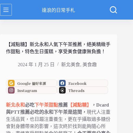
跳
達浪的日常手札
至
主
要
內
容
【減點糖】新北永和人氣下午茶推薦，絕美精緻手
作甜點，特色生日蛋糕，享受美食健康無負擔！
2024 年 1 月 25 日
新北美食
,
美食趣
Google 偏好來源
Facebook
Instagram
Threads
新北
永和
必吃
下午茶
甜點
推薦
【減點糖】
，Dcard
與PTT推薦必吃的永和下午茶是這間，
現代人注重
生活品質，也日趨注重養生，更在乎攝取過多糖份
會對身體帶來的影響，這次終於找到能夠隨心所