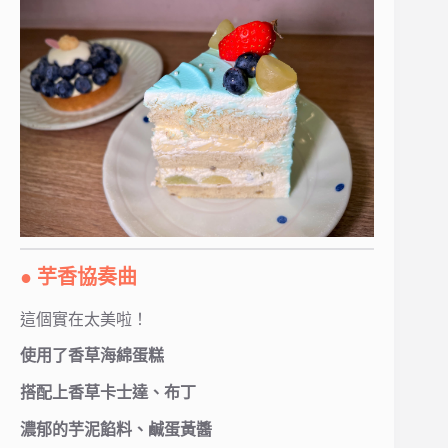
● 芋香協奏曲
這個實在太美啦！
使用了香草海綿蛋糕
搭配上香草卡士達、布丁
濃郁的芋泥餡料、鹹蛋黃醬