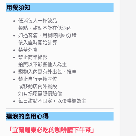
用餐須知
低消每人一杯飲品
餐點、甜點不計在低消內
如遇客滿，用餐時間90分鐘
依入座時開始計算
禁帶外食
禁止商業攝影
拍照以不影響他人為主
寵物入內需有外出包、推車
禁止自行更換座位
或移動店內外擺設
如有損壞需照價賠償
每日甜點不固定，以蛋糕櫃為主
達浪的食用心得
「宜蘭羅東必吃的咖啡廳下午茶」