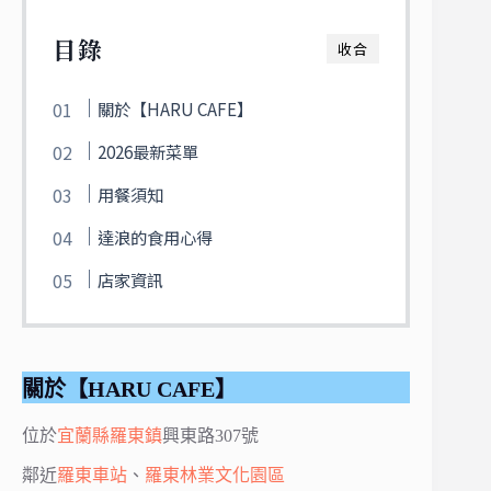
目錄
收合
關於【HARU CAFE】
2026最新菜單
用餐須知
達浪的食用心得
店家資訊
關於【HARU CAFE】
位於
宜蘭縣
羅東鎮
興東路307號
鄰近
羅東車站
、
羅東林業文化園區