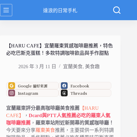
跳
達浪的日常手札
至
主
要
內
容
【HARU CAFE】宜蘭羅東質感咖啡廳推薦，特色
必吃巴斯克蛋糕！多款特調咖啡飲品與手作甜點
2026 年 3 月 11 日
宜蘭美食
,
美食趣
Google 偏好來源
Facebook
Instagram
Threads
宜蘭羅東評分最高咖啡廳美食推薦
【HARU
CAFE】
，
Dcard與PTT人氣推薦必吃的羅東人氣
咖啡廳推薦
，
羅東車站附近新開幕的質感咖啡廳！
今天要來分享
羅東美食
推薦，主要提供一系列特調