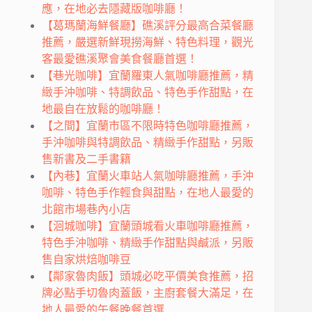
應，在地必去隱藏版咖啡廳！
【葛瑪蘭海鮮餐廳】礁溪評分最高合菜餐廳
推薦，嚴選新鮮現撈海鮮、特色料理，觀光
客最愛礁溪聚會美食餐廳首選！
【巷光咖啡】宜蘭羅東人氣咖啡廳推薦，精
緻手沖咖啡、特調飲品、特色手作甜點，在
地最自在放鬆的咖啡廳！
【之間】宜蘭市區不限時特色咖啡廳推薦，
手沖咖啡與特調飲品、精緻手作甜點，另販
售新書及二手書籍
【內巷】宜蘭火車站人氣咖啡廳推薦，手沖
咖啡、特色手作輕食與甜點，在地人最愛的
北館市場巷內小店
【洄城咖啡】宜蘭頭城看火車咖啡廳推薦，
特色手沖咖啡、精緻手作甜點與鹹派，另販
售自家烘焙咖啡豆
【鄰家魯肉飯】頭城必吃平價美食推薦，招
牌必點手切魯肉蓋飯，主廚套餐大滿足，在
地人最愛的午餐晚餐首選