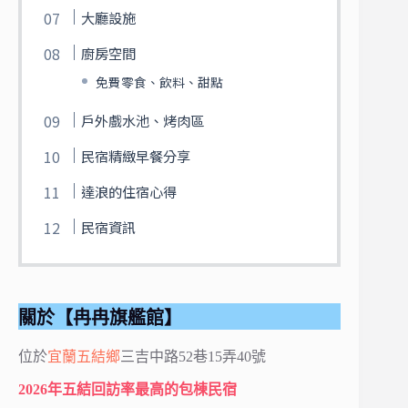
大廳設施
廚房空間
免費零食、飲料、甜點
戶外戲水池、烤肉區
民宿精緻早餐分享
達浪的住宿心得
民宿資訊
關於【冉冉旗艦館】
位於
宜蘭
五結鄉
三吉中路52巷15弄40號
2026年五結回訪率最高的包棟民宿