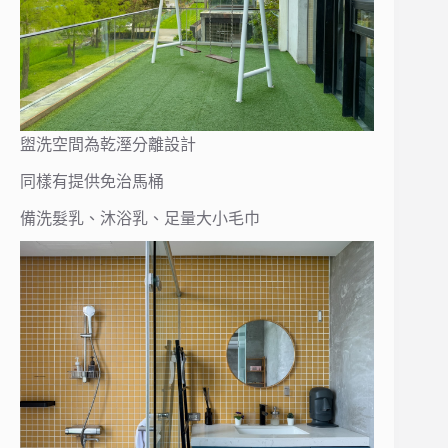
盥洗空間為乾溼分離設計
同樣有提供免治馬桶
備洗髮乳、沐浴乳、足量大小毛巾