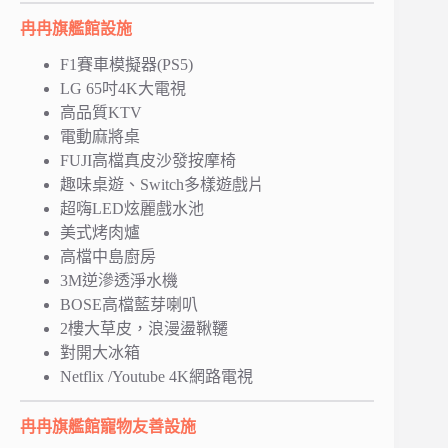
冉冉
旗艦館
設施
F1賽車模擬器(PS5)
LG 65吋4K大電視
高品質KTV
電動麻將桌
FUJI高檔真皮沙發按摩椅
趣味桌遊、Switch多樣遊戲片
超嗨LED炫麗戲水池
美式烤肉爐
高檔中島廚房
3M逆滲透淨水機
BOSE高檔藍芽喇叭
2樓大草皮，浪漫盪鞦韆
對開大冰箱
Netflix /Youtube 4K網路電視
冉冉旗艦館寵物友善設施