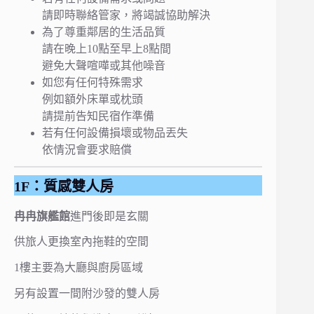
請即時聯絡管家，將竭誠協助解決
為了尊重鄰居的生活品質
請在晚上10點至早上8點間
避免大聲喧嘩或其他噪音
如您有任何特殊需求
例如額外床單或枕頭
請提前告知民宿作準備
若有任何設備損壞或物品丟失
依情況會要求賠償
1F：質感雙人房
冉冉旗艦館
進門後即是玄關
供旅人更換室內拖鞋的空間
1樓主要為大廳與廚房區域
另有設置一間附沙發的雙人房