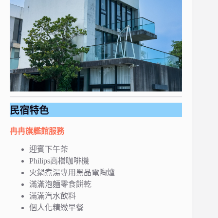
民宿特色
冉冉旗艦館服務
迎賓下午茶
Philips高檔咖啡機
火鍋煮湯專用黑晶電陶爐
滿滿泡麵零食餅乾
滿滿汽水飲料
個人化精緻早餐