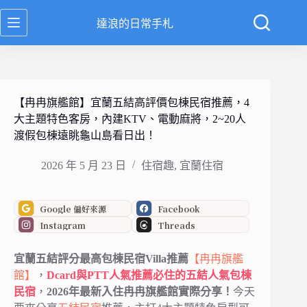
跳
達浪的日常手札
至
主
要
內
容
【冉冉旗艦館】宜蘭五結高評價包棟民宿推薦，4
大主題特色客房，內建KTV、電動麻將，2~20人
渡假包棟遠眺龜山島看日出！
2026 年 5 月 23 日
住宿趣
,
宜蘭住宿
Google 偏好來源
Facebook
Instagram
Threads
宜蘭五結評分最高包棟民宿Villa推薦
【冉冉旗艦
館】
，
Dcard與PTT人氣推薦必住的五結人氣包棟
民宿
，
2026年最新入住冉冉旗艦館實際分享！
今天