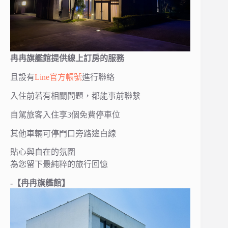
冉冉旗艦館
提供線上訂房的服務
且設有
Line官方帳號
進行聯絡
入住前若有相關問題，都能事前聯繫
自駕旅客入住享3個免費停車位
其他車輛可停門口旁路邊白線
貼心與自在的氛圍
為您留下最純粹的旅行回憶
-【冉冉旗艦館】