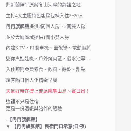
鄰近蘭陽平原與冬山河畔的靜謐之地
主打4大主題特色客房包棟入住2~20人
冉冉旗艦館
提供2間四人房、2間雙人房
並於大廳區域提供1間小雙人房
內建KTV、F1賽車機、盪鞦韆、電動麻將
迷你夾娃娃機、戶外烤肉區、戲水池等…
入住即附免費零食、飲料、餅乾、甜點
還有隔日個人化精緻早餐
天氣好時在樓上能遠眺龜山島、賞日出！
這裡不只是住宿
更是一份溫暖與陪伴的體驗
-【冉冉旗艦館】
▼
【冉冉旗艦館】
民宿門口示意(日/夜)