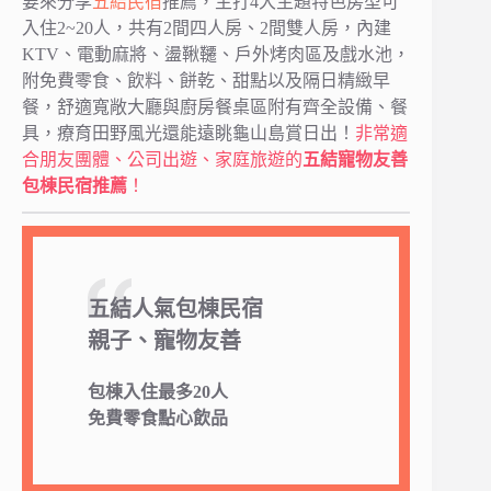
要來分享
五結民宿
推薦，主打4大主題特色房型可
入住2~20人，共有2間四人房、2間雙人房，內建
KTV、電動麻將、盪鞦韆、戶外烤肉區及戲水池，
附免費零食、飲料、餅乾、甜點以及隔日精緻早
餐，舒適寬敞大廳與廚房餐桌區附有齊全設備、餐
具，療育田野風光還能遠眺龜山島賞日出！
非常適
合朋友團體、公司出遊、家庭旅遊的
五結寵物友善
包棟民宿推薦
！
五結人氣包棟民宿
親子、寵物友善
包棟入住最多20人
免費零食點心飲品