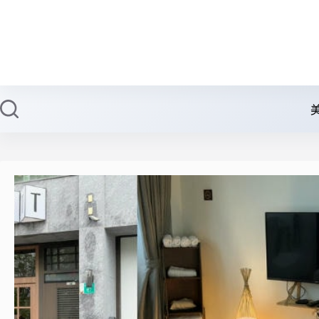
跳
至
主
要
內
容