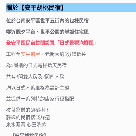
關於【安平胡桃民宿】
位於台南安平區世平五街內的包棟民宿
鄰近觀夕平台、世平公園的靜謐住宅區
全安平區民宿首間設置「日式景觀泡腳區」
車程至
安平樹屋
、老街大約5分鐘抵達
為5層樓的日式電梯透天民宿
共有3間雙人房及2間四人房
均以日式木系風格為設計主題
並提供一系列特約店家行程搭配
枝葉翁鬱的胡桃樹下
靜逸的民宿恬淡舒適
泉水潺潺,心靈洗滌
– 【安平胡桃民宿】