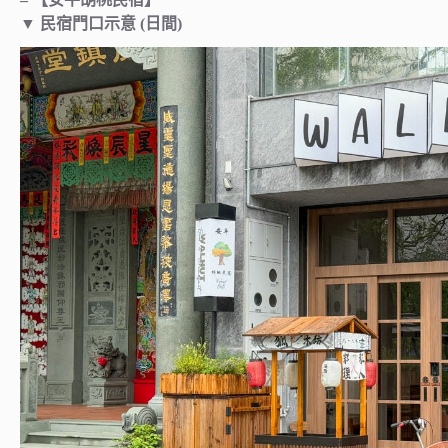
▼
民宿門口示意 (日間)