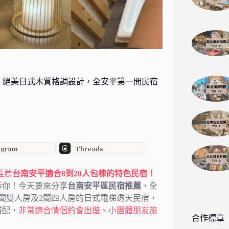
棟，絕美日式木質格調設計，全安平第一間民宿
agram
Threads
氣推薦
台南安平適合8到20人包棟的特色民宿！
訴你！今天要來分享
台南安平區民宿推薦
，全
間雙人房及2間四人房的日式電梯透天民宿，
搭配，
非常適合情侶約會出遊、小團體朋友旅
合作標章