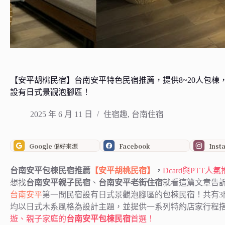
【安平胡桃民宿】台南安平特色民宿推薦，提供8~20人包
設有日式景觀泡腳區！
2025 年 6 月 11 日
住宿趣
,
台南住宿
Google 偏好來源
Facebook
Inst
台南安平包棟民宿推薦
【安平胡桃民宿】
，
Dcard與PTT人
想找
台南安平親子民宿
、
台南安平老街住宿
就看這篇文章告
台南
安平
第一間民宿設有日式景觀泡腳區的包棟民宿！共有3
均以日式木系風格為設計主題，並提供一系列特約店家行程
遊、親子家庭的
台南安平包棟民宿
首選！