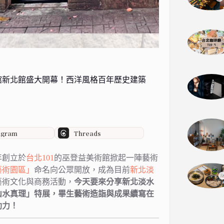
館新北館盛大開幕！西洋風格百年歷史建築
agram
Threads
年創立於
台北101
的巫登益美術館掀起一陣藝術
藝術園區」
命名向公眾開放，成為目前
新北
淡
藝術文化與商務活動，
今天要來分享新北淡水
山水真理」特展，畢生藝術造詣與成果續寫在
助力！