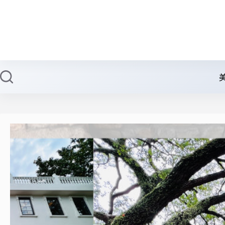
跳
至
主
要
內
容