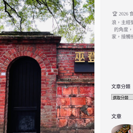
🏆 202
浪，主經
的角度
家，接觸
文章分類
文
章
分
類
文章