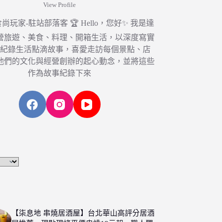
View Profile
6 食尚玩家-駐站部落客 🏆 Hello，您好✨ 我是達
營旅遊、美食、料理、開箱生活，以深度寫實
，紀錄生活點滴故事，喜愛走訪每個景點、店
他們的文化與經營創辦的起心動念，並將這些
作為故事紀錄下來
【柒息地 串燒居酒屋】台北華山高評分居酒