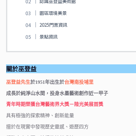
認識巫登益美術館
園區環境美景
2025門票資訊
景點資訊
關於巫登益
巫登益先生
於1951年出生於
台灣
南投
埔里
成長於純淨山水間，投身水墨藝術創作近一甲子
青年時期榮獲台灣藝術界大獎－陸光美展首獎
具有極強的探索精神、創新能量
擅於在現實中發現歷史靈感、遊歷四方