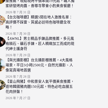
屋推薦，現點現烤平價串燒19元起，職人獨
家研發烤肉醬，善導寺聚會小酌美食餐廳！
2026 年 7 月 31 日
【台北咖啡廳】精選5間在地人激推名單：
高評價不踩雷、質感必訪特色咖啡廳全攻
略！
2026 年 7 月 30 日
【AWNL】男士精品手鍊品牌推薦，多元風
格隕石、礦石手鍊，匠人精緻加工而成的現
代紳士護身符
2026 年 7 月 29 日
【與光攝影棚】台北攝影棚推薦，4大風格
場景，平日3小時2500元，自然光攝影、人
像寫真場地首選
2026 年 7 月 28 日
【釜山飛豬】中和景安人氣平價美食推薦，
道地韓國豬肉麵150元起，特色必吃血腸五
花肉拼盤！
2026 年 7 月 27 日