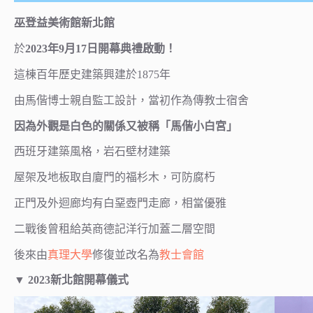
巫登益美術館新北館
於
2023年9月17日開幕典禮啟動！
這棟百年歷史建築興建於1875年
由馬偕博士親自監工設計，當初作為傳教士宿舍
因為外觀是白色的關係又被稱「馬偕小白宮」
⻄班牙建築風格，岩石壁材建築
屋架及地板取自廈門的福杉木，可防腐朽
正門及外迴廊均有白堊壺門走廊，相當優雅
二戰後曾租給英商德記洋行加蓋二層空間
後來由
真理大學
修復並改名為
教士會館
▼
2023新北館開幕儀式