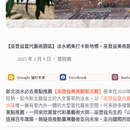
【巫登益當代藝術園區】淡水網美打卡新地標，巫登益美術
2025 年 1 月 9 日
旅遊趣
Google 偏好來源
Facebook
Inst
新北淡水必去景點推薦
【巫登益美術館新北館】
原本在2020
狂熱，如今新北館設立於人文薈萃的淡水，以
「巫登益當代
水區
唯一擁有室內外一體的大型當代藝術空間，可承辦多樣
景點推薦，一同來欣賞當代彩墨藝術大師—巫登益先生的「
這棟百年建築，無疑是推動臺灣藝術走向未來、走向國際的