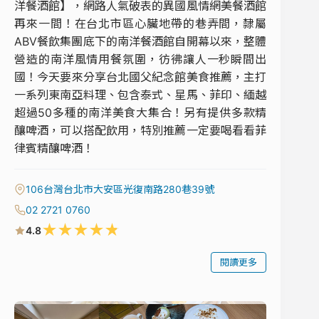
洋餐酒館】，網路人氣破表的異國風情網美餐酒館
再來一間！在台北市區心臟地帶的巷弄間，隸屬
ABV餐飲集團底下的南洋餐酒館自開幕以來，整體
營造的南洋風情用餐氛圍，彷彿讓人一秒瞬間出
國！今天要來分享台北國父紀念館美食推薦，主打
一系列東南亞料理、包含泰式、星馬、菲印、緬越
超過50多種的南洋美食大集合！另有提供多款精
釀啤酒，可以搭配飲用，特別推薦一定要喝看看菲
律賓精釀啤酒！
106台灣台北市大安區光復南路280巷39號
02 2721 0760
★
★
★
★
★
4.8
閱讀更多