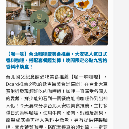
【咖一味】台北咖哩飯美食推薦，大安區人氣日式
香料咖哩，搭配套餐超划算！晚間限定必點九宮格
香料串燒盒！
台北國父紀念館必吃美食推薦【咖一味咖哩】，
Dcard推薦必吃的延吉街美食是這間！在台北大巨
蛋附近發現超好吃的咖哩飯！咖哩一直深受各國人
的愛戴，鮮少能夠看到一間餐廳能將咖哩作到出神
入化！今天要來分享台北大安區美食推薦，主打多
種日式香料咖哩，使用牛肉、豬肉、蝦殼及蔬果，
熬製成底醬再拌入香料中燉煮，另有提供特製咖
哩、素食蔬菜咖哩，搭配套餐真的超划算，一定要