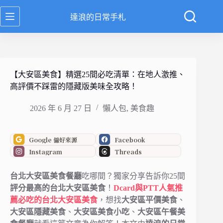
跳
達浪的日常手札
至
主
要
內
容
【大安區美食】精選25間必吃清單：在地人激推、
高評價不踩雷的隱藏版美味全攻略！
2026 年 6 月 27 日
懶人包
,
美食趣
Google 偏好來源
Facebook
Instagram
Threads
台北大安區美食餐廳
吃哪間？獨家分享告訴你25間
評分最高的台北大安區美食
！
Dcard與PTT人氣推
薦必吃的台北大安區美食
，想找
大安區平價美食
、
大安區隱藏美食
、
大安區美食小吃
、
大安區午餐美