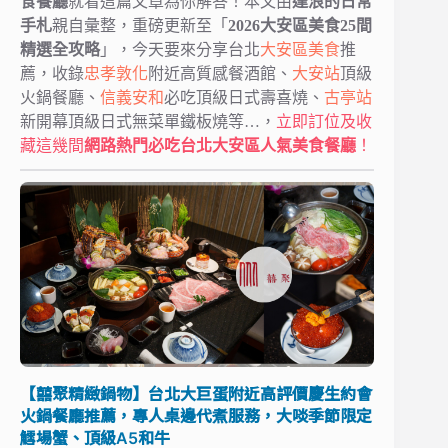
食餐廳
就看這篇文章為你解答！本文由
達浪的日常
手札
親自彙整，重磅更新至「
2026大安區美食25間
精選全攻略
」，今天要來分享台北
大安區美食
推
薦，收錄
忠孝敦化
附近高質感餐酒館、
大安站
頂級
火鍋餐廳、
信義安和
必吃頂級日式壽喜燒、
古亭站
新開幕頂級日式無菜單鐵板燒等…，
立即訂位及收
藏這幾間
網路熱門必吃台北大安區人氣美食餐廳
！
【囍聚精緻鍋物】台北大巨蛋附近高評價慶生約會
火鍋餐廳推薦，專人桌邊代煮服務，大啖季節限定
鱈場蟹、頂級A5和牛