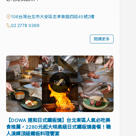
106台灣台北市大安區忠孝東路四段45號2樓
02 2778 0369
閱讀更多
【DOWA 道和日式鐵板燒】台北東區人氣必吃美
食推薦，2280元起大啖高級日式鐵板燒套餐！職
人演繹頂級鐵板料理饗宴