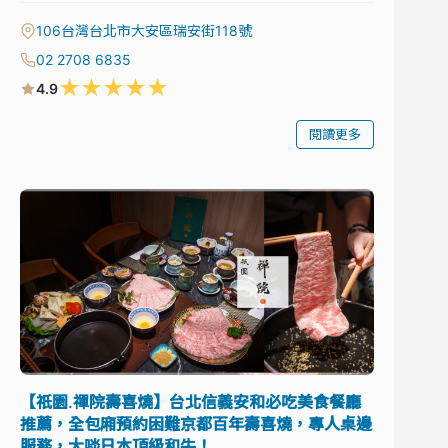
106台灣台北市大安區瑞安街118號
02 2708 6835
★
★
★
★
★
4.9
閱讀更多
【祇園.禪院壽喜燒】台北信義安和必吃美食餐廳
推薦，全包廂預約困難京都百年壽喜燒，專人桌邊
服務，大啖日本頂級和牛！