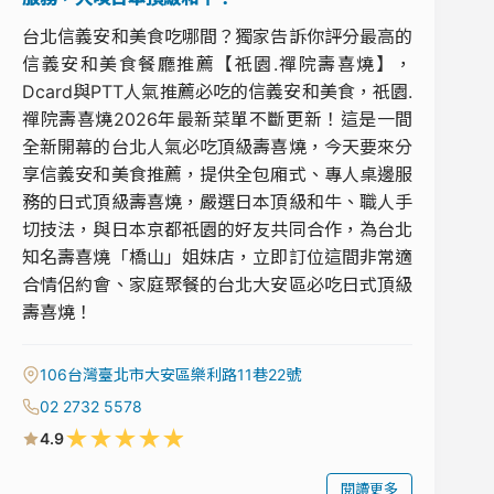
台北信義安和美食吃哪間？獨家告訴你評分最高的
信義安和美食餐廳推薦【祇園.禪院壽喜燒】，
Dcard與PTT人氣推薦必吃的信義安和美食，祇園.
禪院壽喜燒2026年最新菜單不斷更新！這是一間
全新開幕的台北人氣必吃頂級壽喜燒，今天要來分
享信義安和美食推薦，提供全包廂式、專人桌邊服
務的日式頂級壽喜燒，嚴選日本頂級和牛、職人手
切技法，與日本京都祇園的好友共同合作，為台北
知名壽喜燒「橋山」姐妹店，立即訂位這間非常適
合情侶約會、家庭聚餐的台北大安區必吃日式頂級
壽喜燒！
106台灣臺北市大安區樂利路11巷22號
02 2732 5578
★
★
★
★
★
4.9
閱讀更多