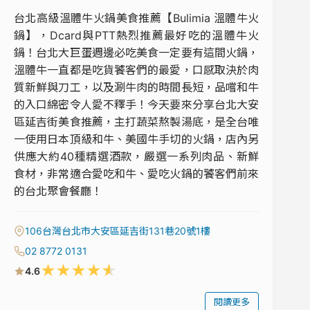
台北高級溫體牛火鍋美食推薦【Bulimia 溫體牛火
鍋】，Dcard與PTT熱烈推薦最好吃的溫體牛火
鍋！台北大巨蛋週邊必吃美食一定要有這間火鍋，
溫體牛一直都是吃貨饕客們的最愛，口感取決於肉
質新鮮與刀工，以及涮牛肉的時間長短，品嚐和牛
的入口綿密令人愛不釋手！今天要來分享台北大安
區延吉街美食推薦，主打蔬菜熬製湯底，是全台唯
一使用日本頂級和牛、美國牛手切的火鍋，店內另
供應大約40種精選酒款，嚴選一系列肉品、新鮮
食材，非常適合愛吃和牛、愛吃火鍋的饕客們前來
的台北聚會餐廳！
106台灣台北市大安區延吉街131巷20號1樓
02 8772 0131
★
★
★
★
★
4.6
閱讀更多