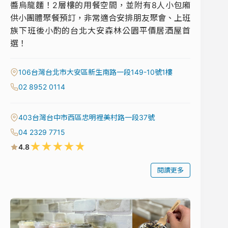
醬烏龍麵！2層樓的用餐空間，並附有8人小包廂
供小團體聚餐預訂，非常適合安排朋友聚會、上班
族下班後小酌的台北大安森林公園平價居酒屋首
選！
106台灣台北市大安區新生南路一段149-10號1樓
02 8952 0114
403台灣台中市西區忠明裡美村路一段37號
04 2329 7715
★
★
★
★
★
4.8
閱讀更多