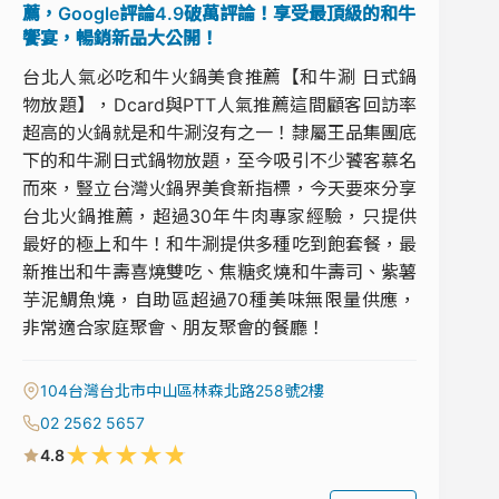
薦，Google評論4.9破萬評論！享受最頂級的和牛
饗宴，暢銷新品大公開！
台北人氣必吃和牛火鍋美食推薦【和牛涮 日式鍋
物放題】，Dcard與PTT人氣推薦這間顧客回訪率
超高的火鍋就是和牛涮沒有之一！隸屬王品集團底
下的和牛涮日式鍋物放題，至今吸引不少饕客慕名
而來，豎立台灣火鍋界美食新指標，今天要來分享
台北火鍋推薦，超過30年牛肉專家經驗，只提供
最好的極上和牛！和牛涮提供多種吃到飽套餐，最
新推出和牛壽喜燒雙吃、焦糖炙燒和牛壽司、紫薯
芋泥鯛魚燒，自助區超過70種美味無限量供應，
非常適合家庭聚會、朋友聚會的餐廳！
104台灣台北市中山區林森北路258號2樓
02 2562 5657
★
★
★
★
★
4.8