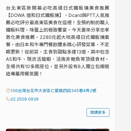
台北東區新開幕必吃高級日式鐵板燒美食推薦
【DOWA 道和日式鐵板燒】，Dcard與PTT人氣推
薦必吃評分最高東區美食在這裡！全預約制的職人
鐵板料理，味蕾上的極致饗宴，今天要來分享忠孝
敦化美食推薦，2280元起大啖高級日式鐵板燒套
餐，由日本和牛專門餐飲體系精心研發菜單，不定
期更新！從前菜、主食到甜點多達13道，其中包含
A5和牛、現流活龍蝦、活南非鮑魚等頂級食材，
全場共有10多席座位，並另外設有8人獨立包廂營
造專屬用餐氛圍！
106台灣台北市大安區仁愛路四段345巷4弄2號
02 2509 0939
閱讀更多