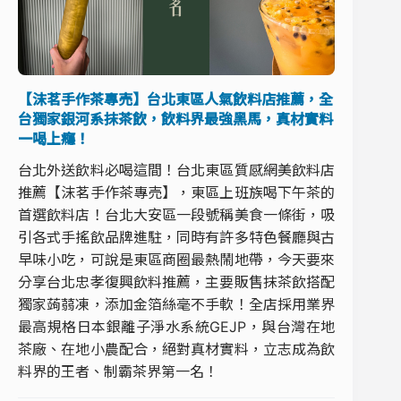
【沫茗手作茶專売】台北東區人氣飲料店推薦，全
台獨家銀河系抹茶飲，飲料界最強黑馬，真材實料
一喝上癮！
台北外送飲料必喝這間！台北東區質感網美飲料店
推薦【沫茗手作茶專売】，東區上班族喝下午茶的
首選飲料店！台北大安區一段號稱美食一條街，吸
引各式手搖飲品牌進駐，同時有許多特色餐廳與古
早味小吃，可說是東區商圈最熱鬧地帶，今天要來
分享台北忠孝復興飲料推薦，主要販售抹茶飲搭配
獨家蒟蒻凍，添加金箔絲毫不手軟！全店採用業界
最高規格日本銀離子淨水系統GEJP，與台灣在地
茶廠、在地小農配合，絕對真材實料，立志成為飲
料界的王者、制霸茶界第一名！