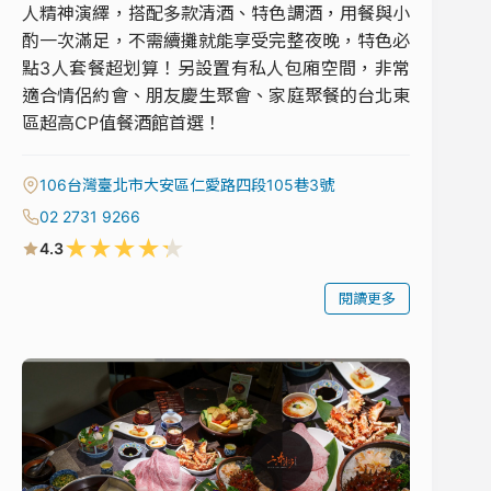
人精神演繹，搭配多款清酒、特色調酒，用餐與小
酌一次滿足，不需續攤就能享受完整夜晚，特色必
點3人套餐超划算！另設置有私人包廂空間，非常
適合情侶約會、朋友慶生聚會、家庭聚餐的台北東
區超高CP值餐酒館首選！
106台灣臺北市大安區仁愛路四段105巷3號
02 2731 9266
★
★
★
★
★
4.3
閱讀更多