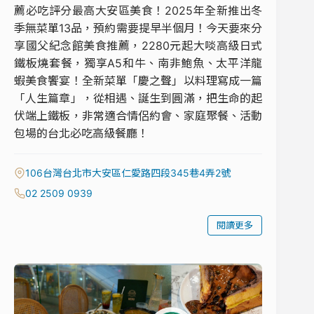
薦必吃評分最高大安區美食！2025年全新推出冬
季無菜單13品，預約需要提早半個月！今天要來分
享國父紀念館美食推薦，2280元起大啖高級日式
鐵板燒套餐，獨享A5和牛、南非鮑魚、太平洋龍
蝦美食饗宴！全新菜單「慶之聲」以料理寫成一篇
「人生篇章」，從相遇、誕生到圓滿，把生命的起
伏端上鐵板，非常適合情侶約會、家庭聚餐、活動
包場的台北必吃高級餐廳！
106台灣台北市大安區仁愛路四段345巷4弄2號
02 2509 0939
閱讀更多