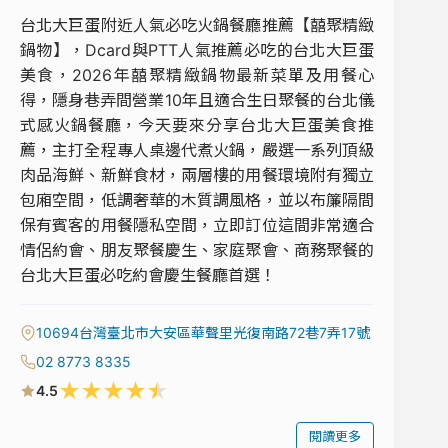
台北大巨蛋附近人氣必吃火鍋餐廳推薦【囍聚精緻
鍋物】，Dcard與PTT人氣推薦必吃的台北大巨蛋
美食，2026年囍聚精緻鍋物最新菜單及用餐心
得，隱身巷弄間營業10年且適合生日聚餐的台北儀
式感火鍋餐廳，今天要來分享台北大巨蛋美食推
薦，主打全程專人桌邊代煮火鍋，嚴選一系列頂級
肉品海鮮、新鮮食材，兩層樓的用餐環境附有獨立
包廂空間，低調奢華的木質調風格，並以布簾隔間
保有賓客的用餐隱私空間，立即訂位這間非常適合
情侶約會、朋友聚餐慶生、家庭聚會、商務聚餐的
台北大巨蛋必吃約會慶生餐廳首選！
10694台灣臺北市大安區華聲里光復南路72巷7弄17號
02 8773 8335
★
★
★
★
★
4.5
閱讀更多