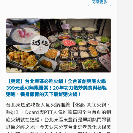
閱讀更多
【粥起】台北東區必吃火鍋！全台首創粥底火鍋
399元起可無限續粥！20年功力熱炒美食與秘製
粥底，養身顧胃的天下最鮮粥火鍋！
台北東區必吃超人氣火鍋推薦【粥起 粥底火鍋．
熱炒】，Dcard與PTT人氣推薦這間全台首創的粥
底火鍋就在這裡，台北東區東豐街是早期熱門聚餐
逛街必經之地，今天要來分享台北忠孝敦化火鍋美