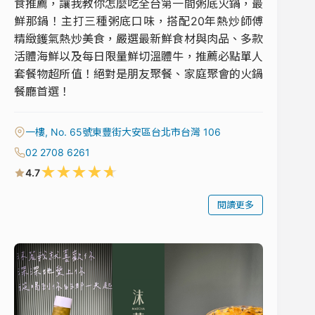
食推薦，讓我教你怎麼吃全台第一間粥底火鍋，最
鮮那鍋！主打三種粥底口味，搭配20年熱炒師傅
精緻鑊氣熱炒美食，嚴選最新鮮食材與肉品、多款
活體海鮮以及每日限量鮮切溫體牛，推薦必點單人
套餐物超所值！絕對是朋友聚餐、家庭聚會的火鍋
餐廳首選！
一樓, No. 65號東豐街大安區台北市台灣 106
02 2708 6261
★
★
★
★
★
4.7
閱讀更多