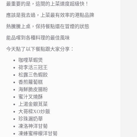
最重要的是，這間的上菜速度超級快！
應該是我去過，上菜最有效率的港點品牌
熱騰騰上桌，保持餐點還在冒煙的狀態
能品嚐到各種料理的最佳風味
今天點了以下餐點跟大家分享：
咖哩草蝦煲
荷李活三冠王
松露三色蝦餃
香煎蘿蔔糕
海鮮脆皮腸粉
蜜汁叉燒酥
上湯金銀莧菜
大哥樑XO炒飯
珍珠漏奶華
凍洛神洋甘菊
凍蜂蜜檸檬洋甘菊