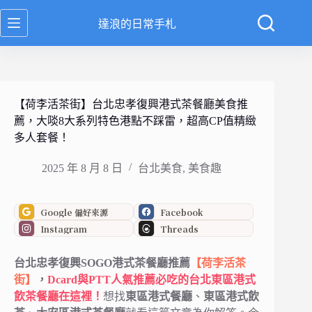
跳
達浪的日常手札
至
主
要
內
容
【荷李活茶街】台北忠孝復興港式茶餐廳美食推
薦，大啖8大系列特色港點不踩雷，超高CP值精緻
多人套餐！
2025 年 8 月 8 日
台北美食
,
美食趣
Google 偏好來源
Facebook
Instagram
Threads
台北忠孝復興SOGO港式茶餐廳推薦
【荷李活茶
街】
，
Dcard與PTT人氣推薦必吃的台北東區港式
飲茶餐廳在這裡！
想找
東區港式餐廳
、
東區港式飲