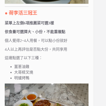
● 荷李活三冠王
菜單上左側6項推薦菜可選3樣
依食量可選擇大、小份，不能重複點
個人覺得2~4人用餐，可以點小份就好
4人以上再評估是否點大份，共同享用
這邊點選了以下三種：
薑蔥油雞
大哥樑叉燒
明爐烤鴨