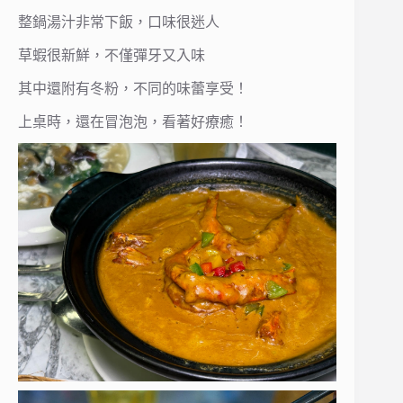
整鍋湯汁非常下飯，口味很迷人
草蝦很新鮮，不僅彈牙又入味
其中還附有冬粉，不同的味蕾享受！
上桌時，還在冒泡泡，看著好療癒！