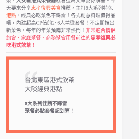
茶
、
大安區港式茶餐廳
就看這篇文章為你解答。今
天要來分享
忠孝復興美食
推薦，主打8大系列特色
港點
，經典必吃菜色不踩雷！各式創意料理值得品
嚐，內建超高CP值的2~6人精緻套餐！不定期推出
新菜色，每年的年菜預購非常熱門！
非常適合情侶
約會、家庭聚餐、商務聚會用餐前往的
忠孝復興必
吃港式飲茶
！
台北東區港式飲茶
大啖經典港點
8大系列佳餚不踩雷
聚餐必點套餐超划算！