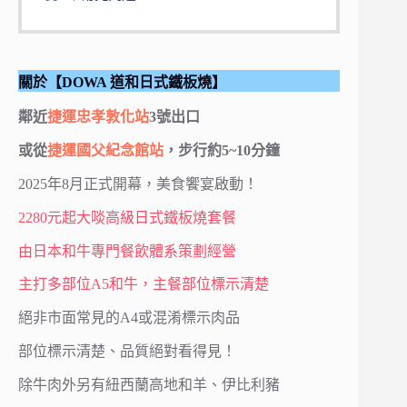
關於【DOWA 道和日式鐵板燒】
鄰近
捷運忠孝敦化站
3號出口
或從
捷運國父紀念館站
，步行約5~10分鐘
2025年8月正式開幕，美食饗宴啟動！
2280元起大啖高級日式鐵板燒套餐
由日本和牛專門餐飲體系策劃經營
主打多部位A5和牛，主餐部位標示清楚
絕非市面常見的A4或混淆標示肉品
部位標示清楚、品質絕對看得見！
除牛肉外另有紐西蘭高地和羊、伊比利豬