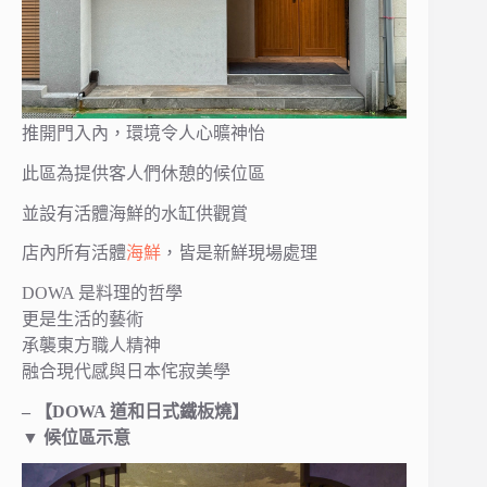
推開門入內，環境令人心曠神怡
此區為提供客人們休憩的候位區
並設有活體海鮮的水缸供觀賞
店內所有活體
海鮮
，皆是新鮮現場處理
DOWA 是料理的哲學
更是生活的藝術
承襲東方職人精神
融合現代感與日本侘寂美學
– 【DOWA 道和日式鐵板燒】
▼ 候位區示意