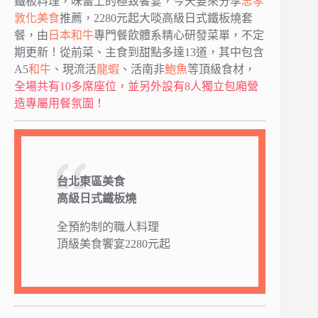
鐵板料理，味蕾上的極致饗宴，今天要來分享
忠孝
敦化美食
推薦，2280元起大啖高級日式鐵板燒套
餐，由
日本
和牛
專門餐飲體系精心研發菜單，不定
期更新！從前菜、主食到甜點多達13道，其中包含
A5
和牛
、現流活
龍蝦
、活南非
鮑魚
等頂級食材，
全場共有10多席座位，並另外設有8人獨立包廂營
造專屬用餐氛圍！
台北東區美食
高級日式鐵板燒
全預約制的職人料理
頂級美食饗宴2280元起