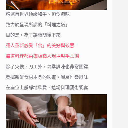
嚴選自世界頂級和牛、旬令海味
致力於呈現所謂的「料理之道」
目的是，為了讓時間慢下來
讓人重新感受「食」的美好與敬意
每道料理都由鐵板職人現場親手烹調
除了火侯、刀工外，精準調味也非常關鍵
發揮新鮮食材本身的味道，層層堆疊風味
在座位上靜靜地欣賞，這場料理藝術饗宴