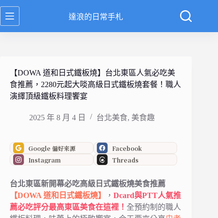
跳
達浪的日常手札
至
主
要
內
容
【DOWA 道和日式鐵板燒】台北東區人氣必吃美
食推薦，2280元起大啖高級日式鐵板燒套餐！職人
演繹頂級鐵板料理饗宴
2025 年 8 月 4 日
台北美食
,
美食趣
Google 偏好來源
Facebook
Instagram
Threads
台北東區新開幕必吃高級日式鐵板燒美食推薦
【DOWA 道和日式鐵板燒】
，
Dcard與PTT人氣推
薦必吃評分最高東區美食在這裡！
全預約制的職人