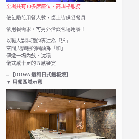
全場共有10多席座位、高規格服務
依每階段用餐人數，桌上皆備妥餐具
依用餐需求，可另外洽談包場用餐！
以職人對料理的專注為「道」
空間與體驗的圓融為「和」
傳遞一場內斂、沈穩
儀式感十足的五感饗宴
– 【DOWA 道和日式鐵板燒】
▼ 用餐區域示意