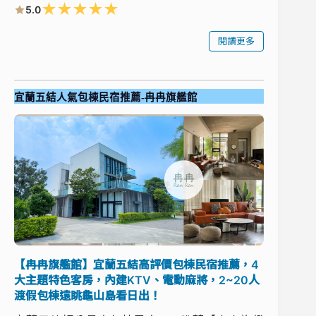
★
★
★
★
★
5.0
閱讀更多
宜蘭五結人氣包棟民宿推薦-冉冉旗艦館
【冉冉旗艦館】宜蘭五結高評價包棟民宿推薦，4
大主題特色客房，內建KTV、電動麻將，2~20人
渡假包棟遠眺龜山島看日出！