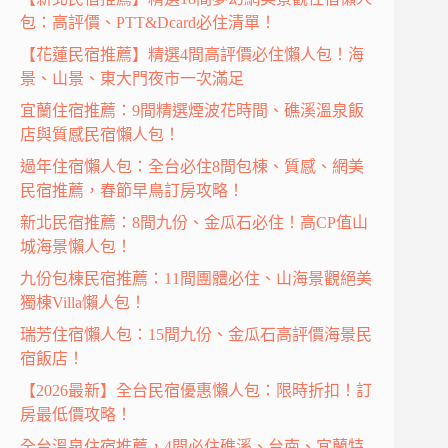
包：高評價、PTT&Dcard必住清單！
【花蓮民宿推薦】精選4間高評價必住懶人包！海
景、山景、東大門夜市一次滿足
宜蘭住宿推薦：9間精選煙波花時間、礁溪溫泉飯
店與質感民宿懶人包！
過年住宿懶人包：全台必住8間包棟、質感、網美
民宿推薦，春節早鳥訂房攻略！
新北民宿推薦：8間九份、金瓜石必住！高CP值山
城海景懶人包！
九份包棟民宿推薦：11間團體必住、山海景觀絕美
獨棟Villa懶人包！
瑞芳住宿懶人包：15間九份、金瓜石高評價海景民
宿飯店！
【2026最新】全台民宿優惠懶人包：限時折扣！訂
房最低價攻略！
全台溫泉住宿推薦，4間必住礁溪、台南、宜蘭特