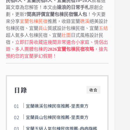
民宿6人、
宜蘭民宿8人、
宜蘭民宿10~20人
就看這
篇文章為您解答！本文由
達浪的日常手札
原創企
劃，更新
7間高評價宜蘭包棟民宿懶人包
！今天要
來分享
宜蘭包棟民宿
推薦，收錄宜蘭
礁溪
絕美設計
包棟民宿、宜蘭
員山
質感設計包棟民宿、宜蘭
五結
超人氣多人包棟民宿、宜蘭
壯圍
日式風格設計民
宿，
立即訂房收藏這幾間非常適合小家庭、情侶出
遊、多人團體包棟的
2026
宜蘭包棟民宿攻略
，搶先
預約您的宜蘭夢幻假期！
目錄
收合
宜蘭礁溪包棟民宿推薦-里奧東方
宜蘭員山包棟民宿推薦-里奧東方
宜蘭五結人氣包棟民宿推薦-冉冉旗艦