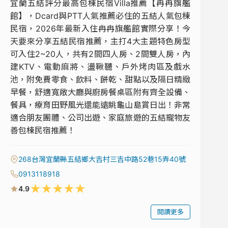
宜蘭五結評分最高包棟民宿Villa推薦【冉冉旗艦
館】，Dcard與PTT人氣推薦必住的五結人氣包棟
民宿，2026年最新入住冉冉旗艦館實際分享！今
天要來分享五結民宿推薦，主打4大主題特色房型
可入住2~20人，共有2間四人房、2間雙人房，內
建KTV、電動麻將、盪鞦韆、戶外烤肉區及戲水
池，附免費零食、飲料、餅乾、甜點以及隔日精緻
早餐，舒適寬敞大廳與廚房餐桌區附有齊全設備、
餐具，療育田野風光還能遠眺龜山島賞日出！非常
適合朋友團體、公司出遊、家庭旅遊的五結寵物友
善包棟民宿推薦！
268台灣宜蘭縣五結鄉大吉村三吉中路52巷15弄40號
0913118918
★
★
★
★
★
4.9
閱讀更多