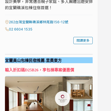
設計美學，非常適合親子家庭、多人團體出遊安排
的宜蘭礁溪包棟住宿首選！
262台灣宜蘭縣礁溪鄉林尾路156-12號
02 6604 1535
閱讀更多
宜蘭員山包棟民宿推薦-里奧東方
輸入折扣碼D25B26，享包棟專案優惠價