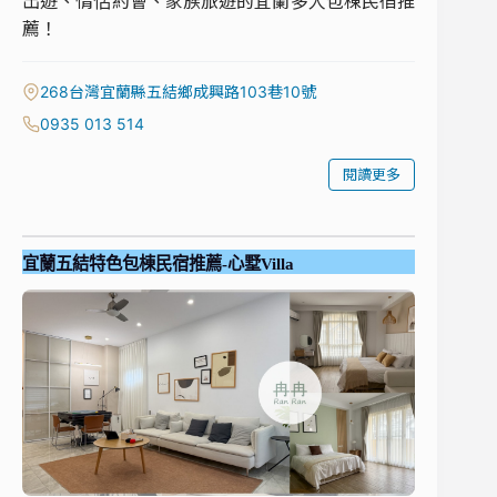
出遊、情侶約會、家族旅遊的宜蘭多人包棟民宿推
薦！
268台灣宜蘭縣五結鄉成興路103巷10號
0935 013 514
閱讀更多
宜蘭五結特色包棟民宿推薦-心墅Villa