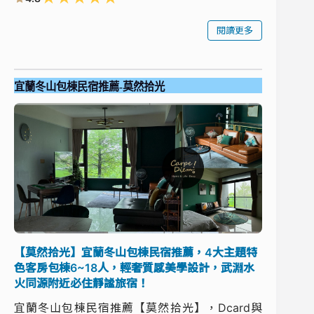
閱讀更多
宜蘭冬山包棟民宿推薦-莫然拾光
【莫然拾光】宜蘭冬山包棟民宿推薦，4大主題特
色客房包棟6~18人，輕奢質感美學設計，武淵水
火同源附近必住靜謐旅宿！
宜蘭冬山包棟民宿推薦【莫然拾光】，Dcard與