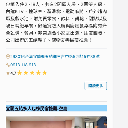
包棟入住2~18人，共有2間四人房、2間雙人房，
內建KTV、撞球桌、溜滑梯、電動麻將、戶外烤肉
區及戲水池，附免費零食、飲料、餅乾、甜點以及
隔日精緻早餐，舒適寬敞大廳與廚房餐桌區附有齊
全設備、餐具，非常適合小家庭出遊、朋友團體、
公司出遊的五結親子、寵物友善民宿推薦！
268016台灣宜蘭縣五結鄉三吉中路52巷15弄38號
0913 118 918
★
★
★
★
★
4.7
閱讀更多
宜蘭五結多人包棟民宿推薦-空島