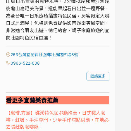
山島日出意象的獨特風格，2分鐘抵達秘境沙灘遠
眺龜山島絕美海景！還能早起看日出並一邊野餐，
為全台唯一日系療癒插畫特色民宿，房客限定大啖
日式居酒屋！包棟則免費提供影音娛樂專屬空間，
非常適合朋友出遊、情侶約會、親子家庭旅遊的宜
蘭壯圍特色民宿首選！
263台灣宜蘭縣壯圍鄉壯濱路四段8號
0966-522-008
閱讀更多
看更多宜蘭美食推薦
【珈琲.方島】礁溪特色咖啡廳推薦，日式職人咖
啡，虹吸、手沖專門，少量手作甜點供應，在地必
去隱藏版咖啡廳！