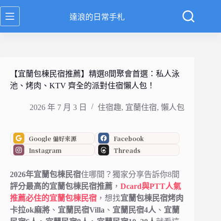
跳
達浪的日常手札
至
主
要
內
容
【宜蘭包棟民宿推薦】精選8間聚會首選：私人泳
池、烤肉、KTV 齊全的派對住宿懶人包！
2026 年 7 月 3 日
住宿趣
,
宜蘭住宿
,
懶人包
Google 偏好來源
Facebook
Instagram
Threads
2026年宜蘭包棟民宿
住哪間？獨家分享告訴你8間
評分最高的宜蘭包棟民宿推薦
，
Dcard與PTT人氣
推薦必住的宜蘭包棟民宿
，想找
宜蘭包棟民宿烤肉
卡拉ok麻將
、
宜蘭民宿Villa
、
宜蘭民宿4人
、
宜蘭