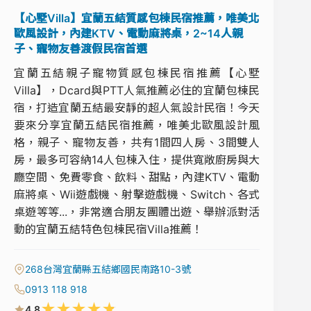
【心墅Villa】宜蘭五結質感包棟民宿推薦，唯美北
歐風設計，內建KTV、電動麻將桌，2~14人親
子、寵物友善渡假民宿首選
宜蘭五結親子寵物質感包棟民宿推薦【心墅
Villa】，Dcard與PTT人氣推薦必住的宜蘭包棟民
宿，打造宜蘭五結最安靜的超人氣設計民宿！今天
要來分享宜蘭五結民宿推薦，唯美北歐風設計風
格，親子、寵物友善，共有1間四人房、3間雙人
房，最多可容納14人包棟入住，提供寬敞廚房與大
廳空間、免費零食、飲料、甜點，內建KTV、電動
麻將桌、Wii遊戲機、射擊遊戲機、Switch、各式
桌遊等等...，非常適合朋友團體出遊、舉辦派對活
動的宜蘭五結特色包棟民宿Villa推薦！
268台灣宜蘭縣五結鄉國民南路10-3號
0913 118 918
★
★
★
★
★
4.8