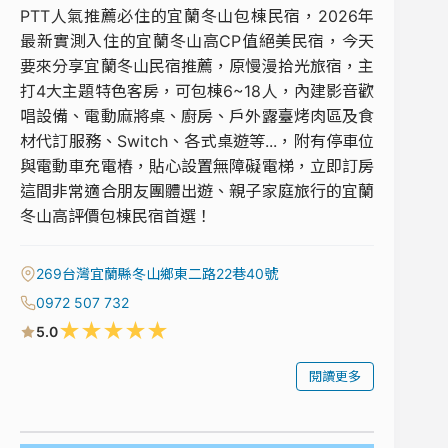
PTT人氣推薦必住的宜蘭冬山包棟民宿，2026年
最新實測入住的宜蘭冬山高CP值絕美民宿，今天
要來分享宜蘭冬山民宿推薦，原慢漫拾光旅宿，主
打4大主題特色客房，可包棟6~18人，內建影音歡
唱設備、電動麻將桌、廚房、戶外露臺烤肉區及食
材代訂服務、Switch、各式桌遊等...，附有停車位
與電動車充電樁，貼心設置無障礙電梯，立即訂房
這間非常適合朋友團體出遊、親子家庭旅行的宜蘭
冬山高評價包棟民宿首選！
269台灣宜蘭縣冬山鄉東二路22巷40號
0972 507 732
★
★
★
★
★
5.0
閱讀更多