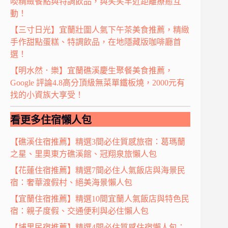
啖精緻餐點與特調飲品，與笑笑羊近距離療癒互
動！
【三寸日光】宜蘭壯圍人氣下午茶美食推薦，精緻
手作甜點蛋糕、特調飲品，在地隱藏版咖啡廳首
選！
【明水然．樂】宜蘭礁溪慶生聚餐美食推薦，
Google 評論4.8高分頂級無菜單鐵板燒，2000元有
找的小資族大享受！
看更多住宿懶人包
【礁溪住宿推薦】精選3間必住質感旅宿：葛瑪蘭
之星、里奧東方礁溪館、冠翔泉旅懶人包
【花蓮住宿推薦】精選7間必住人氣飯店與海景民
宿：奢華渡假村、絕美海景懶人包
【宜蘭住宿推薦】精選10間宜蘭人氣飯店與特色民
宿：親子度假、交通便利與必住懶人包
【埔里民宿推薦】精選4間必住質感住宿懶人包：