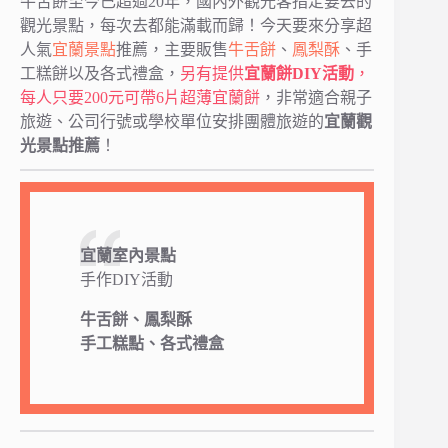
牛舌餅至今已超過20年，國內外觀光客指定要去的
觀光景點，每次去都能滿載而歸！今天要來分享超
人氣
宜蘭景點
推薦，主要販售
牛舌餅
、
鳳梨酥
、手
工糕餅以及各式禮盒，
另有提供
宜蘭餅DIY活動
，
每人只要200元可帶6片超薄宜蘭餅
，非常適合親子
旅遊、公司行號或學校單位安排團體旅遊的
宜蘭觀
光景點推薦
！
宜蘭室內景點
手作DIY活動
牛舌餅、鳳梨酥
手工糕點、各式禮盒