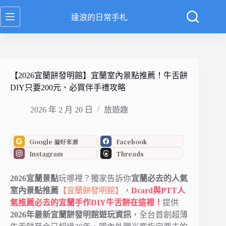
跳
達浪的日常手札
至
主
要
內
容
【2026宜蘭餅發明館】宜蘭室內景點推薦！牛舌餅
DIY只要200元、必買伴手禮攻略
2026 年 2 月 20 日
旅遊趣
Google 偏好來源
Facebook
Instagram
Threads
2026宜蘭景點
玩哪裡？獨家告訴你
宜蘭必去的人氣
室內景點推薦
【宜蘭餅發明館】
，
Dcard與PTT人
氣推薦必去的宜蘭手作DIY牛舌餅在這裡！
提供
2026年最新宜蘭餅發明館遊玩資訊
，全台首創超薄