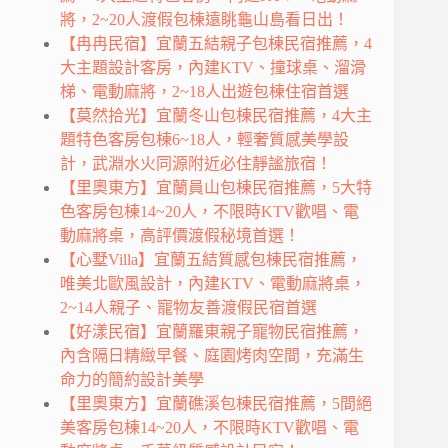
將，2~20人渡假包棟遠眺龜山島看日出！
【冉冉民宿】宜蘭五結親子包棟民宿推薦，4
大主題設計客房，內建KTV、撞球桌、溜滑
梯、電動麻將，2~18人出遊包棟住宿首選
【莫然拾光】宜蘭冬山包棟民宿推薦，4大主
題特色客房包棟6~18人，輕奢質感美學設
計，武淵水火同源附近必住靜謐旅宿！
【里奧東方】宜蘭員山包棟民宿推薦，5大特
色客房包棟14~20人，不限時KTV歡唱、電
動麻將桌，高評價渡假秘境首選！
【心墅Villa】宜蘭五結質感包棟民宿推薦，
唯美北歐風設計，內建KTV、電動麻將桌，
2~14人親子、寵物友善渡假民宿首選
【好漾民宿】宜蘭羅東親子寵物民宿推薦，
內含隔日精緻早餐、庭園烤肉空間，充滿生
命力的簡約設計美學
【里奧東方】宜蘭礁溪包棟民宿推薦，5間絕
美客房包棟14~20人，不限時KTV歡唱、電