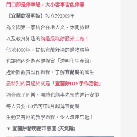
門口即是停車場，大小客車皆能停靠
【宜蘭餅發明館】
設立於2009年
為全國第一家結合在地人文、休閒旅遊
以及教育知趣的
旗艦級糕餅觀光工廠！
佔地4000坪，提供寬敞舒適的購物環境
也讓國內外遊客能觀賞「透明化生產線」
近距離觀賞製作過程，了解
宜蘭餅
的誕生
最特別的莫過於就是
「宜蘭餅DIY手作活動」
適合親子同樂、團體也能事先預約進行安排
每人只要180元可帶6片超薄宜蘭餅
生動又有趣的教學過程，令人流連忘返！
▼ 宜蘭餅發明館示意圖
(天氣陰)