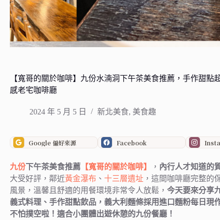
【寬哥的關於咖啡】九份水湳洞下午茶美食推薦，手作甜點
感老宅咖啡廳
2024 年 5 月 5 日
新北美食
,
美食趣
Google 偏好來源
Facebook
Inst
九份
下午茶美食推薦
【寬哥的關於咖啡】
，
內行人才知道的
大受好評，鄰近
黃金瀑布
、
十三層遺址
，這間咖啡廳完整的
風景，溫馨且舒適的用餐環境非常令人放鬆，
今天要來分享
義式料理、手作甜點飲品，義大利麵條採用進口麵粉每日現
不怕撲空啦！適合小團體出遊休憩的九份餐廳！