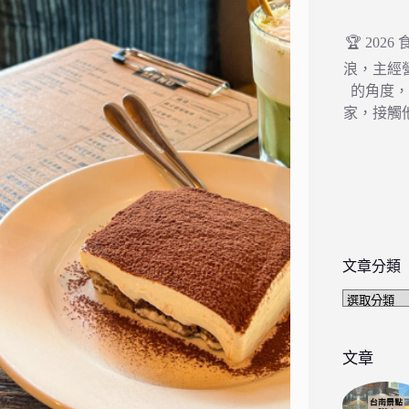
🏆 202
浪，主經
的角度
家，接觸
文章分類
文
章
分
類
文章