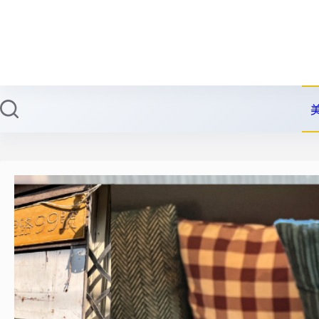
跳
至
主
要
內
容