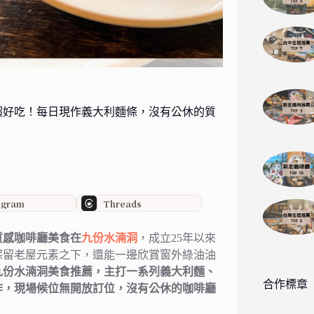
超好吃！每日現作義大利麵條，沒有公休的質
agram
Threads
質感咖啡廳美食在
九份
水湳洞
，成立25年以來
保留老屋元素之下，還能一邊欣賞窗外綠油油
九份水湳洞美食推薦，主打一系列義大利麵、
合作標章
作，現場候位無開放訂位，沒有公休的咖啡廳