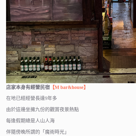
店家本身有經營民宿
【M bar&house】
在地已經經營長達9年多
由於這邊坐擁九份的觀賞夜景熱點
每逢假期總是人山人海
伴隨傍晚所謂的「魔術時光」