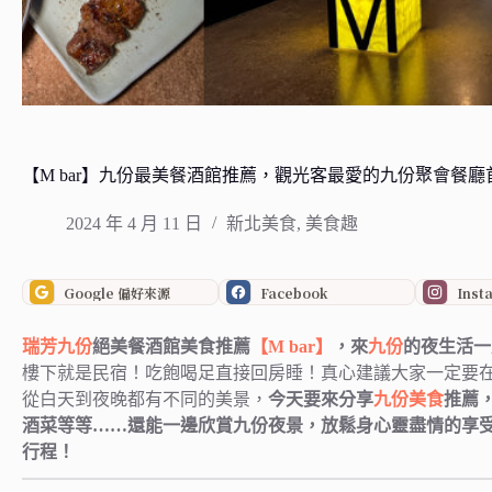
【M bar】九份最美餐酒館推薦，觀光客最愛的九份聚會餐
2024 年 4 月 11 日
新北美食
,
美食趣
Google 偏好來源
Facebook
Inst
瑞芳
九份
絕美餐酒館美食推薦
【M bar】
，來
九份
的夜生活一
樓下就是民宿！吃飽喝足直接回房睡！真心建議大家一定要
從白天到夜晚都有不同的美景，
今天要來分享
九份美食
推薦
酒菜等等……還能一邊欣賞九份夜景，放鬆身心靈盡情的享
行程！