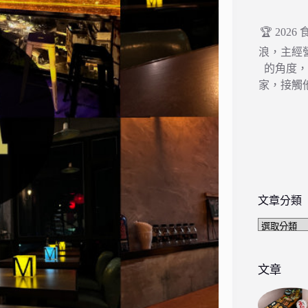
🏆 202
浪，主經
的角度
家，接觸
文章分類
文
章
分
類
文章