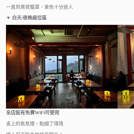
一直到黑夜籠罩，景色十分迷人
▼
白天/夜晚座位區
全店設有免費WiFi可使用
桌上的氣氛燈，點綴了環境