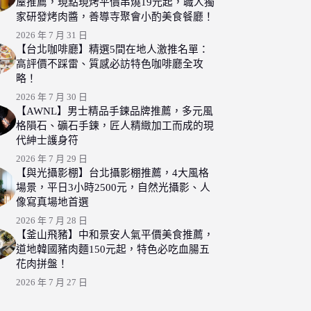
屋推薦，現點現烤平價串燒19元起，職人獨
家研發烤肉醬，善導寺聚會小酌美食餐廳！
2026 年 7 月 31 日
【台北咖啡廳】精選5間在地人激推名單：
高評價不踩雷、質感必訪特色咖啡廳全攻
略！
2026 年 7 月 30 日
【AWNL】男士精品手鍊品牌推薦，多元風
格隕石、礦石手鍊，匠人精緻加工而成的現
代紳士護身符
2026 年 7 月 29 日
【與光攝影棚】台北攝影棚推薦，4大風格
場景，平日3小時2500元，自然光攝影、人
像寫真場地首選
2026 年 7 月 28 日
【釜山飛豬】中和景安人氣平價美食推薦，
道地韓國豬肉麵150元起，特色必吃血腸五
花肉拼盤！
2026 年 7 月 27 日