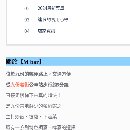
2024最新菜單
達浪的食用心得
店家資訊
關於【M bar】
位於九份的輕便路上，交通方便
從
九份老街
公車站步行約5分鐘
直接走樓梯下來真的超快！
是九份當地鮮少的餐酒館之一
主打炒飯、披薩、下酒菜
還有一系列特色調酒、啤酒的選擇