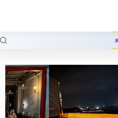
跳
至
主
要
內
容