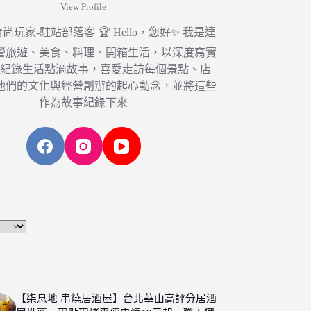
View Profile
6 食尚玩家-駐站部落客 🏆 Hello，您好✨ 我是達
營旅遊、美食、料理、開箱生活，以深度寫實
，紀錄生活點滴故事，喜愛走訪每個景點、店
他們的文化與經營創辦的起心動念，並將這些
作為故事紀錄下來
【柒息地 串燒居酒屋】台北華山高評分居酒