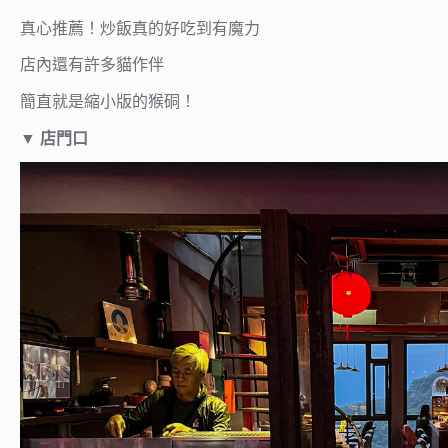
真心推薦！炒飯真的好吃到有魔力
店內還有許多貓作伴
簡直就是縮小版的猴硐！
▼
店門口