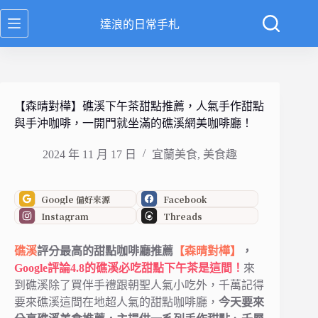
跳
達浪的日常手札
至
主
要
內
容
【森晴對樺】礁溪下午茶甜點推薦，人氣手作甜點
與手沖咖啡，一開門就坐滿的礁溪網美咖啡廳！
2024 年 11 月 17 日
宜蘭美食
,
美食趣
Google 偏好來源
Facebook
Instagram
Threads
礁溪
評分最高的甜點咖啡廳推薦
【森晴對樺】
，
Google評論4.8的礁溪必吃甜點下午茶是這間！
來
到礁溪除了買伴手禮跟朝聖人氣小吃外，千萬記得
要來礁溪這間在地超人氣的甜點咖啡廳，
今天要來