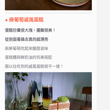
● 綠葡萄戚風蛋糕
蛋糕份量很大塊，擺盤很美！
從剖面看過去真的超漂亮
新鮮葡萄吃起來酸甜滋味
蛋糕體與鮮奶油的完美搭配
跟以往吃到的戚風蛋糕很不一樣！