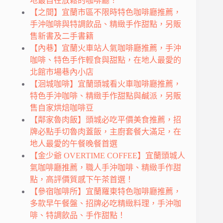
地最自在放鬆的咖啡廳！
【之間】宜蘭市區不限時特色咖啡廳推薦，
手沖咖啡與特調飲品、精緻手作甜點，另販
售新書及二手書籍
【內巷】宜蘭火車站人氣咖啡廳推薦，手沖
咖啡、特色手作輕食與甜點，在地人最愛的
北館市場巷內小店
【洄城咖啡】宜蘭頭城看火車咖啡廳推薦，
特色手沖咖啡、精緻手作甜點與鹹派，另販
售自家烘焙咖啡豆
【鄰家魯肉飯】頭城必吃平價美食推薦，招
牌必點手切魯肉蓋飯，主廚套餐大滿足，在
地人最愛的午餐晚餐首選
【金少爺 OVERTIME COFFEE】宜蘭頭城人
氣咖啡廳推薦，職人手沖咖啡、精緻手作甜
點，高評價質感下午茶首選！
【參宿咖啡所】宜蘭羅東特色咖啡廳推薦，
多款早午餐盤、招牌必吃精緻料理，手沖咖
啡、特調飲品、手作甜點！