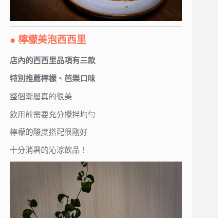
● 檸檬美泡西西里
店內的西西里品項有三款
特別推薦檸檬、芭樂口味
整個漸層真的很美
飲用前需要充分攪拌均勻
檸檬的酸度搭配很剛好
十分消暑的沁涼飲品！