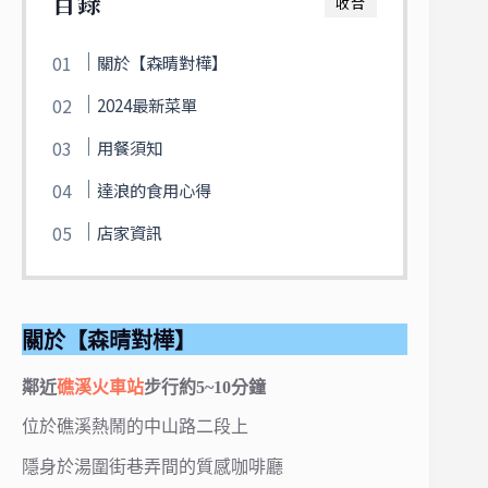
目錄
收合
關於【森晴對樺】
2024最新菜單
用餐須知
達浪的食用心得
店家資訊
關於【森晴對樺】
鄰近
礁溪火車站
步行約5~10分鐘
位於礁溪熱鬧的中山路二段上
隱身於湯圍街巷弄間的質感咖啡廳