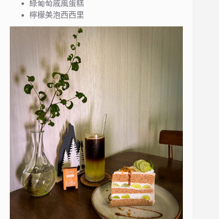
綠葡萄戚風蛋糕
檸檬美泡西西里