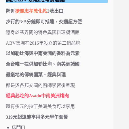
鄰近
捷運忠孝敦化站
3號出口
步行約3~5分鐘即可抵達，交通超方便
隱身於巷弄間的特色異國料理餐酒館
ABV集團在2016年設立的第二個品牌
以加勒比海與中南美洲的香料為元素
全台唯一提供加勒比海、南美洲諸國
最道地的傳統國菜、經典料理
都是與各邦交國的廚師學習後呈現
經典必吃的Asado中南美洲烤肉
還有多元的拉丁美洲美食可以享用
319元起還能享用多元早午套餐
▼ 店門口