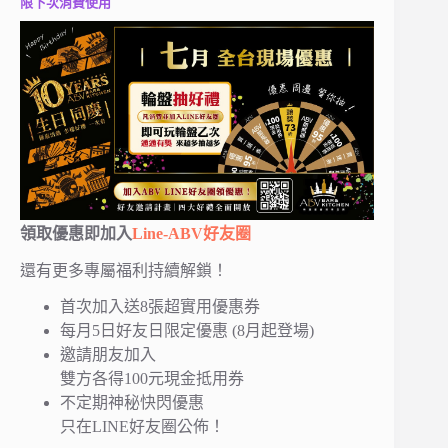
限下次消費使用
領取優惠即加入
Line-ABV好友圈
還有更多專屬福利持續解鎖！
首次加入送8張超實用優惠券
每月5日好友日限定優惠 (8月起登場)
邀請朋友加入
雙方各得100元現金抵用券
不定期神秘快閃優惠
只在LINE好友圈公佈！