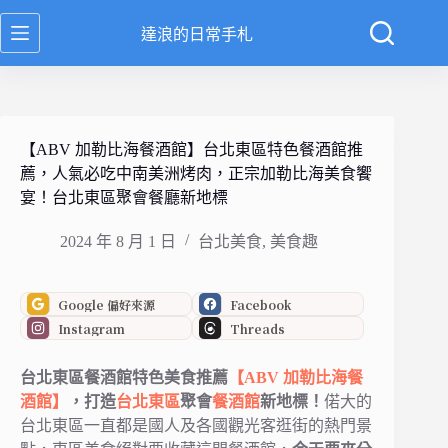
跳
達浪的日常手札
至
主
要
內
容
【ABV 加勒比海餐酒館】台北東區特色餐酒館推
薦，人氣必吃中南美洲烤肉，正宗加勒比海美食饗
宴！台北東區聚會餐廳新地標
2024 年 8 月 1 日
台北美食
,
美食趣
Google 偏好來源
Facebook
Instagram
Threads
台北東區餐酒館特色美食推薦
【ABV 加勒比海餐
酒館】
，打造
台北
東區
聚會
餐酒館
新地標！
偌大的
台北東區一直都是國人及各國觀光客逛街的熱門景