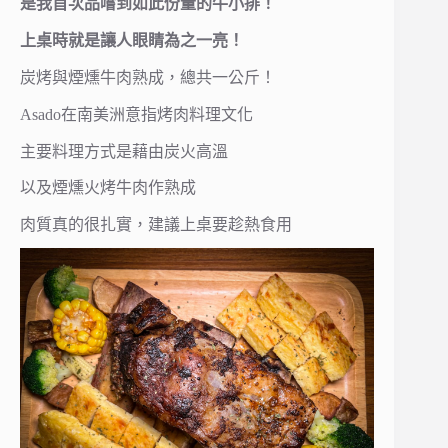
是我首次品嚐到如此份量的牛小排！
上桌時就是讓人眼睛為之一亮！
炭烤與煙燻牛肉熟成，總共一公斤！
Asado在南美洲意指烤肉料理文化
主要料理方式是藉由炭火高溫
以及煙燻火烤牛肉作熟成
肉質真的很扎實，建議上桌要趁熱食用