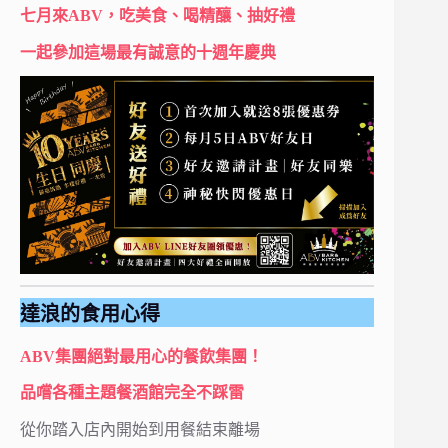
七月來ABV，吃美食、喝精釀、抽好禮
一起參加這場最有誠意的十週年慶典
達浪的食用心得
ABV集團絕對最用心的餐飲集團！
品嚐各種主題餐酒館完全不踩雷
從你踏入店內開始到用餐結束離場