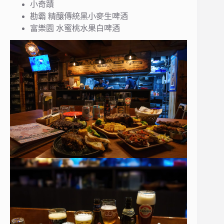
小奇蹟
勘霸 精釀傳統黑小麥生啤酒
富樂園 水蜜桃水果白啤酒