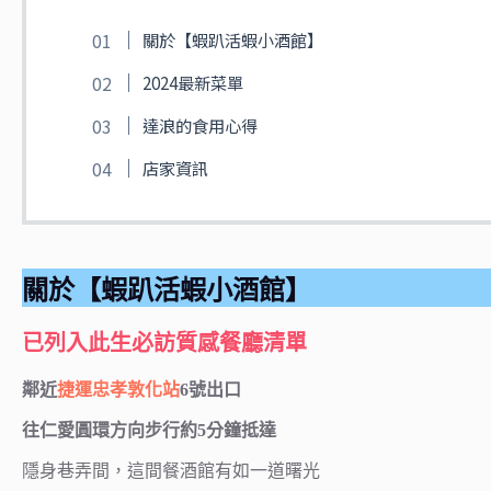
關於【蝦趴活蝦小酒館】
2024最新菜單
達浪的食用心得
店家資訊
關於【蝦趴活蝦小酒館】
已列入此生必訪質感餐廳清單
鄰近
捷運忠孝敦化站
6號出口
往仁愛圓環方向步行約5分鐘抵達
隱身巷弄間，這間餐酒館有如一道曙光