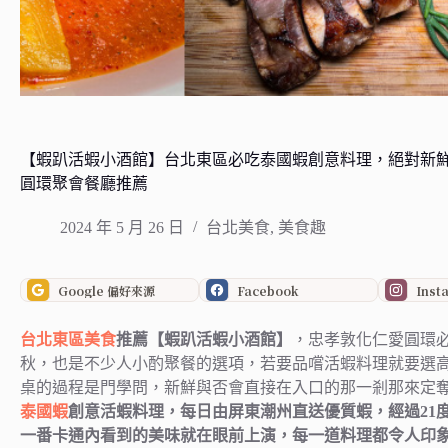
【蝦趴活蝦小酒館】台北東區必吃泰國蝦創意料理，絕對新
圓環聚會餐廳推薦
2024 年 5 月 26 日
台北美食
,
美食趣
Google 偏好來源
Facebook
Inst
台北
東區美食
推薦【蝦趴活蝦小酒館】
，忠孝敦化仁愛圓環
秋，也是不少人小酌聚餐的選項，若要品嚐活蝦料理就要選
桌的過程是門學問，新鮮與否會直接在入口的那一剎那來定
泰國蝦
創意活蝦料理，每日由屏東潮州直送優質蝦，經過21
一番卡通內看到的美味就在眼前上演，每一道料理都令人印