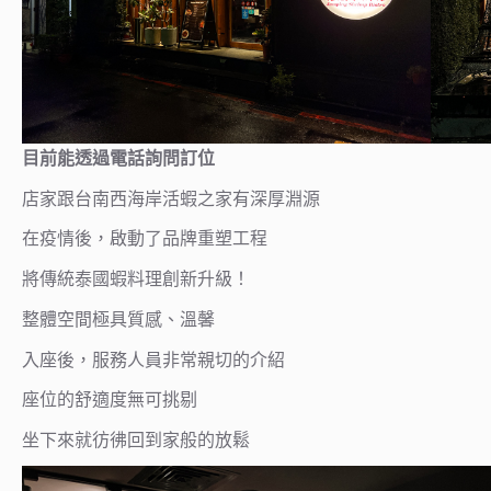
目前能透過電話詢問訂位
店家跟台南西海岸活蝦之家有深厚淵源
在疫情後，啟動了品牌重塑工程
將傳統泰國蝦料理創新升級！
整體空間極具質感、溫馨
入座後，服務人員非常親切的介紹
座位的舒適度無可挑剔
坐下來就彷彿回到家般的放鬆