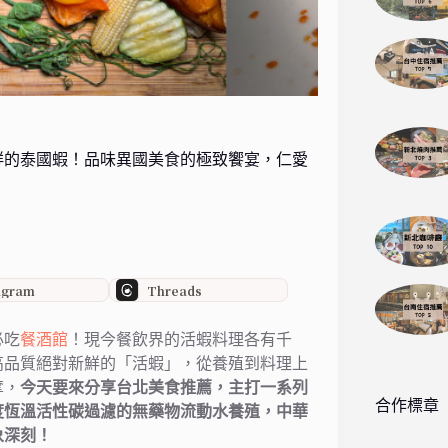
鮮的泰國蝦！品味異國美食的極致饗宴，仁愛
agram
Threads
必吃
餐酒館
！現今餐飲界的活蝦料理各有千
高品質絕對新鮮的「活蝦」，從養殖到料理上
奪，
今天要來分享台北美食推薦，主打一系列
合作標章
度恆溫活性碳過濾的無藥物流動水養殖，中華
象深刻！