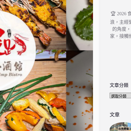
🏆 202
浪，主經
的角度
家，接觸
文章分類
文
章
分
類
文章