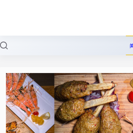
跳
至
主
要
內
容