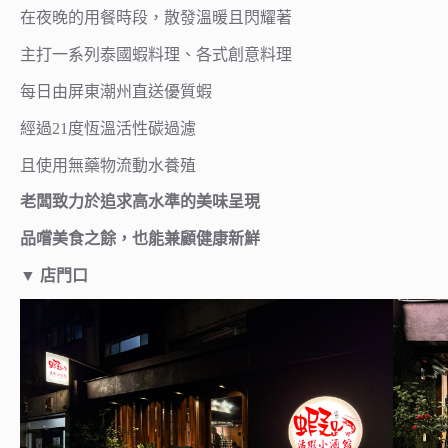
在夜晚的用餐時段，散發溫暖且閃耀著
主打一系列泰國蝦料理、各式創意料理
每日由屏東潮州直送優質蝦
經過21度恆溫活性碳過濾
且使用無藥物流動水養殖
老闆致力於追求高水準的美味呈現
品嚐美食之餘，也能兼顧健康新鮮
▼
店門口