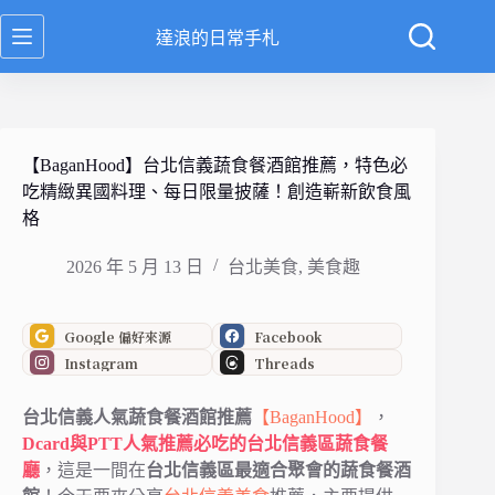
跳
達浪的日常手札
至
主
要
內
容
【BaganHood】台北信義蔬食餐酒館推薦，特色必
吃精緻異國料理、每日限量披薩！創造嶄新飲食風
格
2026 年 5 月 13 日
台北美食
,
美食趣
Google 偏好來源
Facebook
Instagram
Threads
台北信義人氣蔬食餐酒館推薦
【BaganHood】
，
Dcard與PTT人氣推薦必吃的台北信義區蔬食餐
廳
，這是一間在
台北信義區最適合聚會的蔬食餐酒