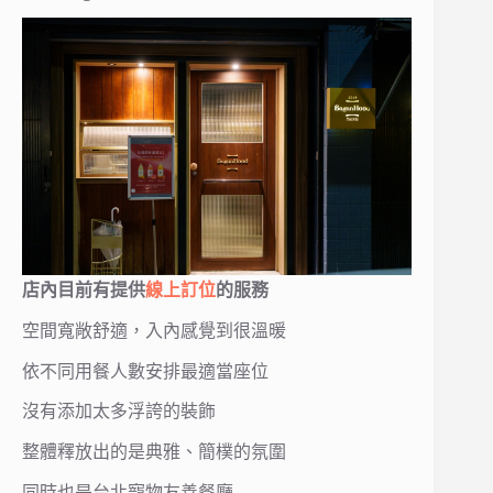
店內目前有提供
線上訂位
的服務
空間寬敞舒適，入內感覺到很溫暖
依不同用餐人數安排最適當座位
沒有添加太多浮誇的裝飾
整體釋放出的是典雅、簡樸的氛圍
同時也是台北寵物友善餐廳