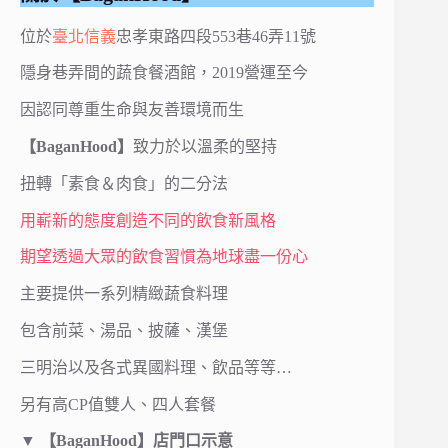
位於
臺北
信義
忠孝東路四段553巷46弄11號
隱身巷弄間的蔬食餐酒館，2019營運至今
因認同尊重生命與友善環境而生
【BaganHood】
致力於以溫柔的堅持
扭轉「素食＆肉食」的二分法
用嶄新的態度創造不同的飲食新風格
期望透過大眾的飲食習慣為地球盡一份心
主要提供一系列精緻蔬食料理
包含前菜、湯品、披薩、漢堡
三明治以及各式異國料理、飲品等等…
另有高CP值雙人、四人套餐
▼
【BaganHood】店門口示意