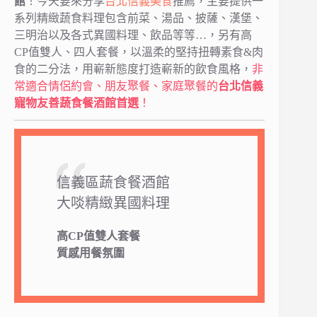
館
！今天要來分享
台北信義美食
推薦，主要提供一
系列精緻蔬食料理包含前菜、湯品、披薩、漢堡、
三明治以及各式異國料理、飲品等等…，另有高
CP值雙人、四人套餐，以溫柔的堅持扭轉素食&肉
食的二分法，用嶄新態度打造嶄新的飲食風格，
非
常適合情侶約會、朋友聚餐、家庭聚餐的
台北信義
寵物友善蔬食餐酒館首選
！
信義區蔬食餐酒館
大啖精緻異國料理
高CP值雙人套餐
質感用餐氛圍