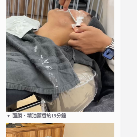
▼
面膜、精油薰香約15分鐘