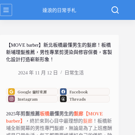
跳
達浪的日常手札
至
主
要
內
容
【MOVE barber】新北板橋最懂男生的髮廊！板橋
新埔理髮推薦，男性專業剪燙染與修容保養，客製
化設計打造嶄新形象！
2024 年 11 月 12 日
日常生活
Google 偏好來源
Facebook
Instagram
Threads
2025年剪髮推薦
板橋
最懂男生的
髮廊
【MOVE
barber】
，終於來到心目中最理想的
髮廊
！板橋新
埔全新開幕的男性專門髮廊，無論是為了上班應酬