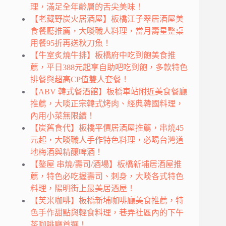
理，滿足全年齡層的舌尖美味！
【老藏野炭火居酒屋】板橋江子翠居酒屋美
食餐廳推薦，大啖職人料理，當月壽星整桌
用餐95折再送秋刀魚！
【牛室炙燒牛排】板橋府中吃到飽美食推
薦，平日388元起享自助吧吃到飽，多款特色
排餐與超高CP值雙人套餐！
【ABV 韓式餐酒館】板橋車站附近美食餐廳
推薦，大啖正宗韓式烤肉、經典韓國料理，
內用小菜無限續！
【炭舊食代】板橋平價居酒屋推薦，串燒45
元起，大啖職人手作特色料理，必喝台灣道
地梅酒與精釀啤酒！
【鏊屋 串燒/壽司/酒場】板橋新埔居酒屋推
薦，特色必吃握壽司、刺身，大啖各式特色
料理，陽明街上最美居酒屋！
【芙米咖啡】板橋新埔咖啡廳美食推薦，特
色手作甜點與輕食料理，巷弄社區內的下午
茶咖啡廳首選！