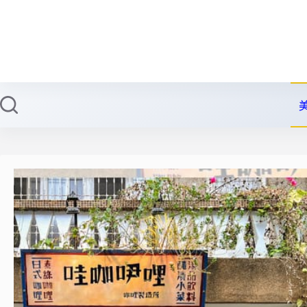
跳
至
主
要
內
容