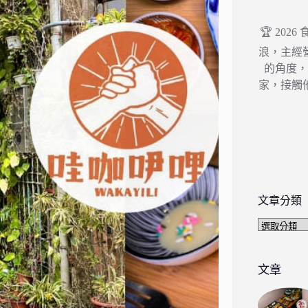
🏆 202
浪，主經
的角度
家，接觸
文章分類
文
章
分
類
文章