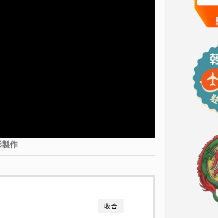
影製作
收合