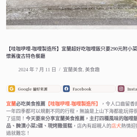
【哇咖吚哩-咖哩製造所】宜蘭超好吃咖哩飯只要290元附小菜飲
懷舊復古特色餐廳
2024 年 7 月 11 日
宜蘭美食
,
美食趣
Google 偏好來源
Facebook
Inst
宜蘭
必吃美食推薦
【哇咖吚哩-咖哩製造所】
，令人口齒留香
一年四季都可以規劃不同的行程，無論是上山下海都能玩得
了這間！
今天要來分享宜蘭美食推薦，主打四種風味的咖哩飯
品、醃漬小菜2碟、現烤雞蛋糕
，店內有超親人的
店犬
熱情迎
過就難忘！