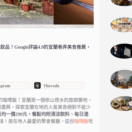
品！Google評論4.9的宜蘭巷弄美食推薦，
agram
Threads
的咖哩飯！宜蘭是一個依山傍水的旅遊勝地，
很盡興，探索宜蘭在地的人氣美食絕對不能少
均一價290元，餐點均附清涼飲料、每日湯
接！是在地人最愛的聚會餐廳，這份
咖哩飯
吃