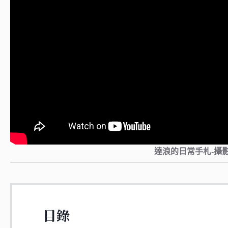
達浪的日常手札-攝
目錄