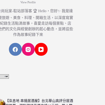
View Profile
6 食尚玩家-駐站部落客 🏆 Hello，您好✨ 我是達
營旅遊、美食、料理、開箱生活，以深度寫實
，紀錄生活點滴故事，喜愛走訪每個景點、店
他們的文化與經營創辦的起心動念，並將這些
作為故事紀錄下來
【柒息地 串燒居酒屋】台北華山高評分居酒