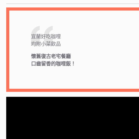
宜蘭好吃咖哩
均附小菜飲品
懷舊復古老宅餐廳
口齒留香的咖哩飯！