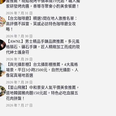
屋推薦，現點現烤平價串燒19元起，職人獨
家研發烤肉醬，善導寺聚會小酌美食餐廳！
2026 年 7 月 31 日
【台北咖啡廳】精選5間在地人激推名單：
高評價不踩雷、質感必訪特色咖啡廳全攻
略！
2026 年 7 月 30 日
【AWNL】男士精品手鍊品牌推薦，多元風
格隕石、礦石手鍊，匠人精緻加工而成的現
代紳士護身符
2026 年 7 月 29 日
【與光攝影棚】台北攝影棚推薦，4大風格
場景，平日3小時2500元，自然光攝影、人
像寫真場地首選
2026 年 7 月 28 日
【釜山飛豬】中和景安人氣平價美食推薦，
道地韓國豬肉麵150元起，特色必吃血腸五
花肉拼盤！
2026 年 7 月 27 日