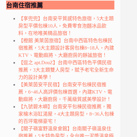
台南住宿推薦
【享兜兜】台南安平質感特色旅宿，5大主題
房型平價包棟10人，免費零食泡麵冰品飲
料，在地唯美精品旅宿！
【橙館 美萊茵旅宿】台南中西區特色包棟民
宿推薦，5大主題設計客房包棟8~18人，內建
KTV、電動麻將、大廳廚房的靜謐旅宿！
【逗之 apt.DouZ】台南中西區特色平價民宿
推薦，3大主題雙人房型，賦予老宅全新生命
力的設計美學！
【美萊茵安平民宿】台南安平包棟民宿推
薦，6~46人高評價包棟首選，內建KTV、電
動麻將，大廳廚房，千萬級質感美學設計！
【九號碧木嶼】台南安平包棟民宿推薦，獨
家檜木浴缸湯屋，4大主題房型，8~36人包棟
的百坪電梯豪宅！
【關子嶺富野溫泉會館】台南關子嶺溫泉住
宿推薦，5大特色房型，全台唯一泥漿溫泉極