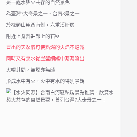
是一處水與火共存的自然景色
為臺灣7大奇景之一、台南8景之一
於枕頭山麓西南側，六重溪斷層
附近上脊斜軸部上的石壁
冒出的天然氣可使點燃的火焰不熄滅
同時又有泉水從崖壁細縫中潺潺流出
火噴其間，無煙亦無燄
形成水中有火，火中有水的特別景觀