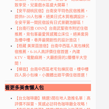
致享受，兒童戲水區盛大開幕！
【安平胡桃民宿】台南安平特色民宿推薦，
提供8~20人包棟，絕美日式木質格調設計，
全安平第一間民宿設有日式景觀泡腳區！
【台南行旅 OINN】台南武聖夜市附近住宿
推薦，背包客最愛質感獨立床位，絕美套房
及樓中樓，巷弄最開創性的設計旅店！
【梧藏 美萊茵旅宿】台南中西區人氣包棟民
宿推薦，6-16人高評價住宿首選，內建
KTV、電動麻將、大廳廚房的2層樓半大空
間！
【樸宿】台南中西區老宅包棟民宿，樓中樓
四人房小包棟，小團體出遊平價住宿首選！
看更多美食懶人包
【台北咖啡廳】精選5間在地人激推名單：高
評價不踩雷、質感必訪特色咖啡廳全攻略！