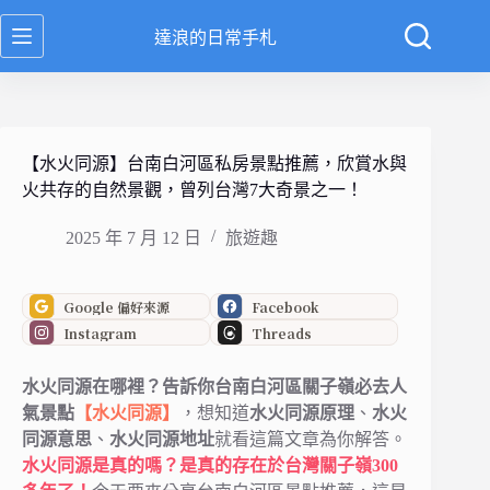
跳
達浪的日常手札
至
主
要
內
容
【水火同源】台南白河區私房景點推薦，欣賞水與
火共存的自然景觀，曾列台灣7大奇景之一！
2025 年 7 月 12 日
旅遊趣
Google 偏好來源
Facebook
Instagram
Threads
水火同源在哪裡？告訴你台南白河區關子嶺必去人
氣景點
【水火同源】
，想知道
水火同源原理
、
水火
同源意思
、
水火同源地址
就看這篇文章為你解答。
水火同源是真的嗎？是真的存在於台灣關子嶺300