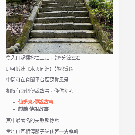
從入口處樓梯往上走，約5分鐘左右
即可抵達【水火同源】的觀賞區
中間可在寬闊平台區觀賞風景
相傳有兩個傳說故事，僅供參考：
仙奶泉-傳說故事
麒麟-傳說故事
其中最著名的是麒麟傳說
當地口耳相傳關子嶺住著一隻麒麟