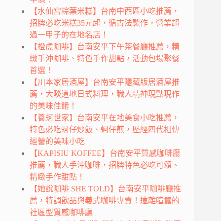
【水仙宮粽葉米糕】台南中西區小吃推薦，
招牌必吃米糕35元起，循古法製作，營業超
過一甲子的在地名店！
【橙虎咖啡】台南安平下午茶餐廳推薦，精
緻手沖咖啡、特色手作甜點，活動包場聚餐
首選！
【川本家居酒屋】台南安平隱藏版居酒屋推
薦，大啖道地日式料理，職人精神現點現作
的美味佳餚！
【養蚵世家】台南安平在地美食小吃推薦，
特色必吃蚵仔炒飯、蚵仔煎，歷經四代相傳
經營的美味小吃
【KAPISIU KOFFEE】台南安平質感咖啡廳
推薦，職人手沖咖啡，招牌特色必吃可頌、
精緻手作甜點！
【她說咖啡 SHE TOLD】台南安平咖啡廳推
薦，特調飲品與義式咖啡專賣！遠離喧囂的
社區型質感咖啡廳