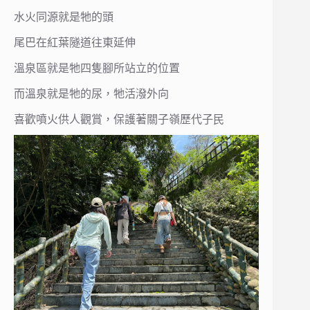
水火同源就是牠的頭
尾巴在紅葉隧道往東延伸
溫泉區就是牠四隻腳所站立的位置
而溫泉就是牠的尿，牠活潑外向
喜歡噴火供人觀賞，保護著關子嶺歷代子民