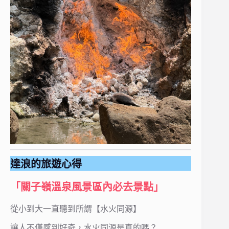
達浪的旅遊心得
「關子嶺溫泉風景區內必去景點」
從小到大一直聽到所謂【水火同源】
讓人不僅感到好奇，水火同源是真的嗎？