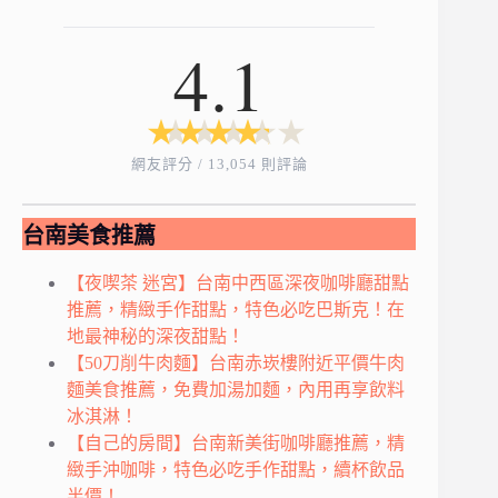
4.1
★
★
★
★
★
★
★
★
★
★
網友評分 / 13,054 則評論
台南美食推薦
【夜喫茶 迷宮】台南中西區深夜咖啡廳甜點
推薦，精緻手作甜點，特色必吃巴斯克！在
地最神秘的深夜甜點！
【50刀削牛肉麵】台南赤崁樓附近平價牛肉
麵美食推薦，免費加湯加麵，內用再享飲料
冰淇淋！
【自己的房間】台南新美街咖啡廳推薦，精
緻手沖咖啡，特色必吃手作甜點，續杯飲品
半價！