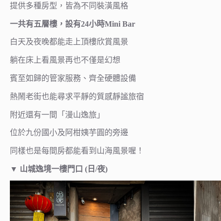
提供多種房型，皆為不同裝潢風格
一共有五層樓，設有24小時Mini Bar
白天及夜晚都能走上頂樓欣賞風景
躺在床上看風景再也不僅是幻想
賓至如歸的管家服務、齊全硬體設備
熱鬧老街也能尋求平靜的質感靜謐旅宿
附近還有一間「漫山逸旅」
位於九份國小及阿柑姨芋圓的旁邊
同樣也是每間房都能看到山海風景喔！
▼ 山城逸境一樓門口 (日/夜)