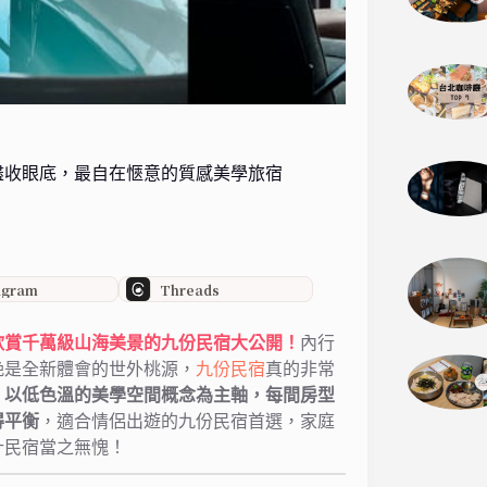
盡收眼底，最自在愜意的質感美學旅宿
agram
Threads
欣賞千萬級山海美景的九份民宿大公開！
內行
晚是全新體會的世外桃源，
九份民宿
真的非常
，以低色溫的美學空間概念為主軸，每間房型
得平衡
，適合情侶出遊的九份民宿首選，家庭
計民宿當之無愧！