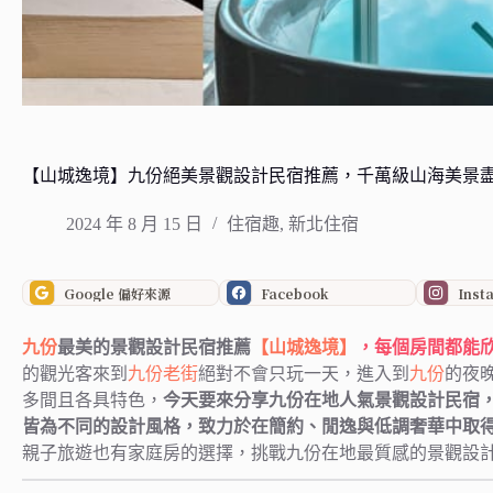
【山城逸境】九份絕美景觀設計民宿推薦，千萬級山海美景
2024 年 8 月 15 日
住宿趣
,
新北住宿
Google 偏好來源
Facebook
Inst
九份
最美的景觀設計民宿推薦
【山城逸境】
，每個房間都能
的觀光客來到
九份老街
絕對不會只玩一天，進入到
九份
的夜
多間且各具特色，
今天要來分享九份在地人氣景觀設計民宿
皆為不同的設計風格，致力於在簡約、閒逸與低調奢華中取
親子旅遊也有家庭房的選擇，挑戰九份在地最質感的景觀設