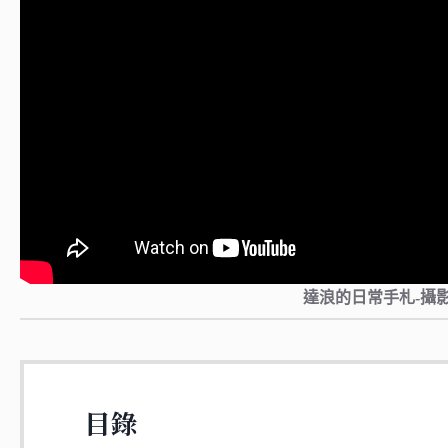
達浪的日常手札-攝
目錄