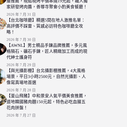
屋推薦，現點現烤平價串燒19元起，職人獨
家研發烤肉醬，善導寺聚會小酌美食餐廳！
2026 年 7 月 31 日
【台北咖啡廳】精選5間在地人激推名單：
高評價不踩雷、質感必訪特色咖啡廳全攻
略！
2026 年 7 月 30 日
【AWNL】男士精品手鍊品牌推薦，多元風
格隕石、礦石手鍊，匠人精緻加工而成的現
代紳士護身符
2026 年 7 月 29 日
【與光攝影棚】台北攝影棚推薦，4大風格
場景，平日3小時2500元，自然光攝影、人
像寫真場地首選
2026 年 7 月 28 日
【釜山飛豬】中和景安人氣平價美食推薦，
道地韓國豬肉麵150元起，特色必吃血腸五
花肉拼盤！
2026 年 7 月 27 日