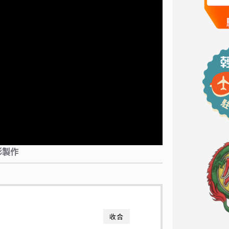
影製作
收合