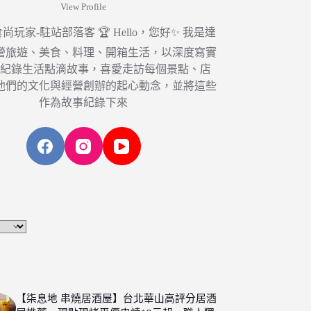
View Profile
6 食尚玩家-駐站部落客 🏆 Hello，您好✨ 我是達
營旅遊、美食、料理、開箱生活，以深度寫實
，紀錄生活點滴故事，喜愛走訪每個景點、店
他們的文化與經營創辦的起心動念，並將這些
作為故事紀錄下來
【柒息地 串燒居酒屋】台北華山高評分居酒