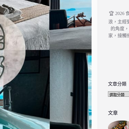
🏆 202
浪，主經
的角度
家，接觸
文章分類
文
章
分
類
文章