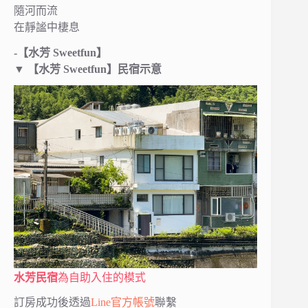
隨河而流
在靜謐中棲息
-【水芳 Sweetfun】
▼
【水芳 Sweetfun】民宿示意
水芳民宿
為自助入住的模式
訂房成功後透過
Line官方帳號
聯繫