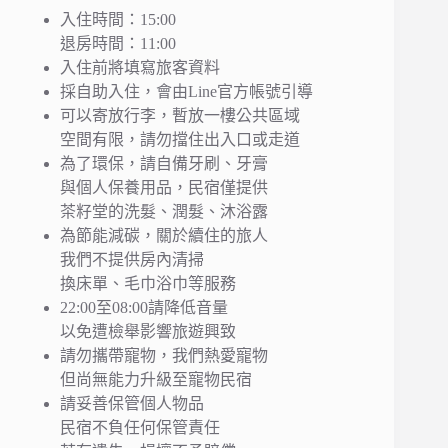
入住時間：15:00
退房時間：11:00
入住前將填寫旅客資料
採自助入住，會由Line官方帳號引導
可以寄放行李，暫放一樓公共區域
空間有限，請勿擋住出入口或走道
為了環保，請自備牙刷、牙膏
與個人保養用品，民宿僅提供
茶籽堂的洗髮、潤髮、沐浴露
為節能減碳，關於續住的旅人
我們不提供房內清掃
換床單、毛巾浴巾等服務
22:00至08:00請降低音量
以免遭檢舉影響旅遊興致
請勿攜帶寵物，我們熱愛寵物
但尚無能力升級至寵物民宿
請妥善保管個人物品
民宿不負任何保管責任