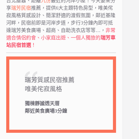
台北塵囂、距離
九份
最近的河岸小屋！今天要來分
享
瑞芳民宿
推薦，提供6大主題特色房型，唯美侘
寂風格質感設計、簡潔舒適的渡假氛圍，鄰近基隆
河畔，民宿前即是河岸步道，步行3分鐘內即可抵
達瑞芳美食廣場、超商、自助洗衣店等等…，
非常
適合情侶約會、小家庭出遊、一個人獨旅的
瑞芳車
站民宿首選
！
瑞芳質感民宿推薦
唯美侘寂風格
獨棟靜謐透天厝
鄰近美食廣場3分鐘