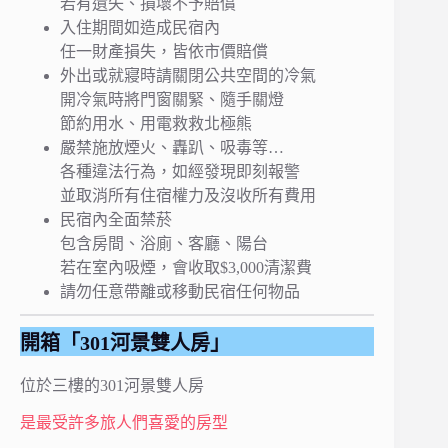
若有遺失、損壞不予賠償
入住期間如造成民宿內
任一財產損失，皆依市價賠償
外出或就寢時請關閉公共空間的冷氣
開冷氣時將門窗關緊、隨手關燈
節約用水、用電救救北極熊
嚴禁施放煙火、轟趴、吸毒等…
各種違法行為，如經發現即刻報警
並取消所有住宿權力及沒收所有費用
民宿內全面禁菸
包含房間、浴廁、客廳、陽台
若在室內吸煙，會收取$3,000清潔費
請勿任意帶離或移動民宿任何物品
開箱「301河景雙人房」
位於三樓的301河景雙人房
是最受許多旅人們喜愛的房型