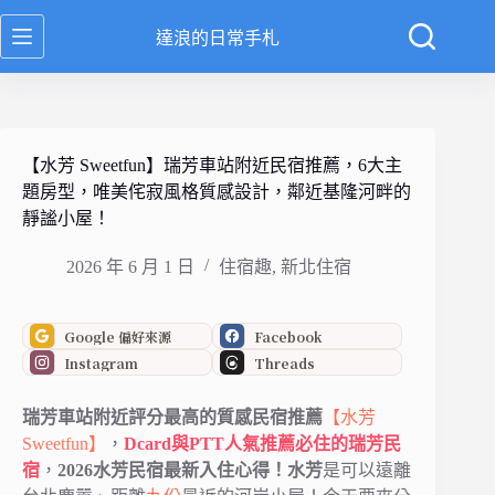
跳
達浪的日常手札
至
主
要
內
容
【水芳 Sweetfun】瑞芳車站附近民宿推薦，6大主
題房型，唯美侘寂風格質感設計，鄰近基隆河畔的
靜謐小屋！
2026 年 6 月 1 日
住宿趣
,
新北住宿
Google 偏好來源
Facebook
Instagram
Threads
瑞芳車站附近評分最高的質感民宿推薦
【水芳
Sweetfun】
，
Dcard與PTT人氣推薦必住的瑞芳民
宿
，
2026水芳民宿最新入住心得！水芳
是可以遠離