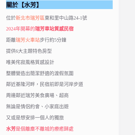
關於【水芳】
位於
新北市
瑞芳區
東和里中山路24-1號
2024年開幕的
瑞芳車站質感民宿
距離
瑞芳火車站
步行約5分鐘
提供6大主題特色房型
唯美侘寂風格質感設計
整體營造出簡潔舒適的渡假氛圍
鄰近基隆河畔，民宿前即是河岸步道
周邊鄰近瑞芳美食廣場、超商
無論是情侶約會、小家庭出遊
又或是想安排一個人的獨旅
水芳
是個離塵不離城的療癒歸處